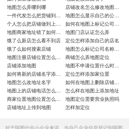
地图怎么弄哪到哪
店铺改名怎么修改地图的
一件代发怎么把货铺到自
名字
地图怎么显示自己的公司
己的店铺
个人怎么把店铺做到上去
名称
如何在地图上标记公司位
呢
地图商家地址错了如何修
置
地图门店认证怎么弄
改
饿了么新店怎么看不到店
定位怎样添加自己的店名
饿了么如何搜索店铺
地图怎么标记公司名称和
地图注册店铺位置怎么取
地点
商铺怎么弄地图定位
消
店铺添加地图
地图不申请位置什么时候
如何将新的店铺名字添加
标注
定位怎样添加家位置
到地图上
地图怎么改地址名字
如何在地图上删除店铺位
地图上的店铺电话怎么修
置
怎么样在地图上添加地址
改
商家位置地图位置怎么上
地图定位需要营业执照吗
传
店铺地址上传到地图
怎样加定位
对于阿图什中小企业来说，当自己企业信息登记到阿图