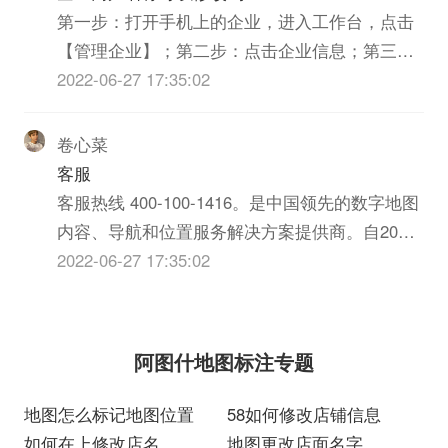
第一步：打开手机上的企业，进入工作台，点击
【管理企业】；第二步：点击企业信息；第三
步：进入企业信息界面，点击企业简称；第四
2022-06-27 17:35:02
步：完成后，可以修改企业名称，点击【确
定】；第五步：显示企业名称修改成功。温馨提
卷心菜
示：1、若企业已经认证成功，则不能修改企业名
客服
称。若需修改，则需再次认证。2...
客服热线 400-100-1416。是中国领先的数字地图
内容、导航和位置服务解决方案提供商。自2002
年公司成立以来，经过不懈努力和艰辛探索，积
2022-06-27 17:35:02
累了扎实的技术，构筑了地图行业高壁垒，公司
在各项业务取得重大发展的同时成为行业翘楚。
除地图导航外，地图还为用户提供打车、酒店...
阿图什地图标注专题
地图怎么标记地图位置
58如何修改店铺信息
如何在上修改店名
地图更改店面名字