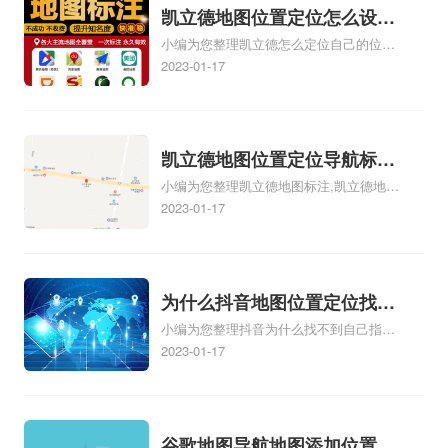
地址、服装门指路人地图标注服务中心地
凯立德地图位置定位怎么设置
址标注上地图怎么弄相关地图标注知识，
小编为您整理凯立德怎么定位自己的位置
自己的指路人地图标注服务中
详情可查看下方正文！
啊、手机凯立德地图定位怎么设置往上
2023-01-17
心名？凯立德地图位置定位怎
走、地图位置定位怎么设置自己的指路人
么设置公司地址？
地图标注服务中心名、凯立德手机版如何
定位自己的位置，求助、凯立德导航怎么
设置指路人地图标注服务中心铺招牌相关
凯立德地图位置定位导航标
地图标注知识，详情可查看下方正文！
小编为您整理凯立德地图标注,凯立德地图
注？凯立德地图位置定位,导
标注怎么做啊、凯立德地图标注,凯立德地
2023-01-17
航,标注？
图标注怎么做啊、凯立德地图标注,凯立德
地图标注怎么做啊、凯立德导航地图怎么
实时定位、车载凯立德导航能定位车的位
置吗相关地图标注知识，详情可查看下方
为什么抖音地图位置定位找不
正文！
小编为您整理抖音为什么找不到自己指路
到了？抖音为什么找不到当前
人地图标注服务中心铺的位置、地图位置
2023-01-17
定位了？
更新了，为什么抖音定位不同步更新、地
图位置电话号码更新了，为什么抖音定位
不同步更新、抖音为什么定位不到我指路
人地图标注服务中心位置、抖音突然不显
谷歌地图导航地图添加位置？