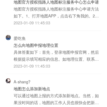
地图官方授权指路人地图标注服务中心怎么申请
地图官方授权指路人地图标注服务中心申请方法
如下。1、打开地图APP，点击右下角我的。2、
在个人中心界面，点击右侧我的指路人地图标注
2023-01-09 11:45:03
服务中心铺。3、进入我的指路人地图标注服务中
心铺，进行入驻即可。
爱吃鱼
怎么向地图申报地理位置
具体答案如下：首先，登录地图申报官网，然后
根据提示填写相应的信息。如地理位置、联系
人、联系方式以及详情介绍。之后，上传一些有
2023-01-09 11:45:03
关的图片或者文字材料，这些都是为了说明你要
申报的地理位置。最后，递交申请表单并耐心等
A-shang?
待审核。如果审核通过，就可以将你所申报的地
地图怎么添加新地点
理位置出现在地图上了。
可以通过地图上报的方式添加新地点。当然，如
果没时间的话，地图的工作人员也很快会把新地