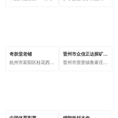
街2#120
奇肤堂老铺
晋州市众信正达探矿机
械厂
杭州市富阳区桂花西路
晋州市营里镇鲁家庄村
292号
育红路17号
中国体育彩票
缔朗板材木作