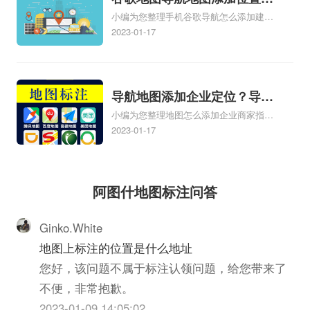
示定位了相关地图标注知识，详情可查看
小编为您整理手机谷歌导航怎么添加建立
添加谷歌地图导航位置？
下方正文！
多人位置、如何在地图，谷歌地图添加公
2023-01-17
司位置……、谷歌地图怎么添加路线、谷
歌地图怎么添加路线、谷歌地图怎么添加
地点相关地图标注知识，详情可查看下方
正文！
导航地图添加企业定位？导航
小编为您整理地图怎么添加企业商家指路
定位企业？
人地图标注服务中心铺名称、地图怎么添
2023-01-17
加企业商家指路人地图标注服务中心铺名
称、企业如何添加自己的企业位置到GPS
导航地图不同的GPS导航厂商都要添加
阿图什地图标注问答
吗、地图如何添加企业、地图如何添加企
业相关地图标注知识，详情可查看下方正
文！
Ginko.White
地图上标注的位置是什么地址
您好，该问题不属于标注认领问题，给您带来了
不便，非常抱歉。
2023-01-09 14:05:02