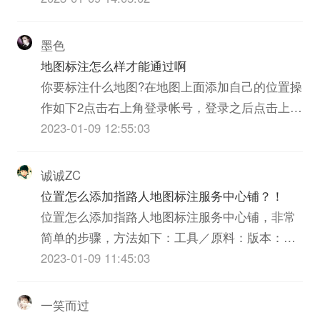
墨色
地图标注怎么样才能通过啊
你要标注什么地图?在地图上面添加自己的位置操
作如下2点击右上角登录帐号，登录之后点击上面
的“商户免费标注”3填写好之后点击提交，等待方
2023-01-09 12:55:03
面的审核，可以在我的商户里查看提交的信息是
否通过。4将你的名称提交给就可以了。审核时间
诚诚ZC
3-7个工作日。审核通过后1-3天时间展现
位置怎么添加指路人地图标注服务中心铺？！
位置怎么添加指路人地图标注服务中心铺，非常
简单的步骤，方法如下：工具／原料：版本：
7.0.14、演示手机：iPhone13。iOS15系统。1、
2023-01-09 11:45:03
首先你打开。2、接着再发现里面点击朋友圈。
3、然后在朋友圈界面点击右上角的相机。4、接
一笑而过
着再发表界面点击所在位置。5、接着再所...