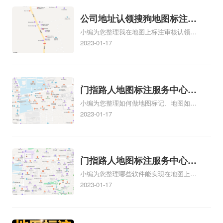
可查看下方正文！
户信任和可靠性：地图标注可以向客户传
公司地址认领搜狗地图标注多
达商户的存在和实体指路人地图标注服务
小编为您整理我在地图上标注审核认领需
中心面的存在。对于一些客户来说，实体
久审核？公司地址认领地图标
要多久、我在地图上标注审核认领需要多
2023-01-17
指路人地
注多久审核？
久y、我在地图上标注审核认领需要多久
i、我在地图上标注审核认领需要多久Y、
搜狗地图标注要多久才显示相关地图标注
知识，详情可查看下方正文！
门指路人地图标注服务中心如
小编为您整理如何做地图标记、地图如何
何做花小猪打车地图位置标
做标记、so搜街景中如何做标记、360e启
2023-01-17
记？门指路人地图标注服务中
花贷款申请通过了是要去到门指路人地图
心花小猪打车地图位置地址标
标注服务中心办理手续的吗、哪些软件能
实现在地图上标记门指路人地图标注服务
记？
中心位置相关地图标注知识，详情可查看
门指路人地图标注服务中心地
下方正文！
小编为您整理哪些软件能实现在地图上标
图位置地址标记？门指路人地
记门指路人地图标注服务中心位置、门指
2023-01-17
图标注服务中心苹果地图位置
路人地图标注服务中心地址标注、如何创
地址标记？
建门指路人地图标注服务中心定位地址、
如何创建门指路人地图标注服务中心定位