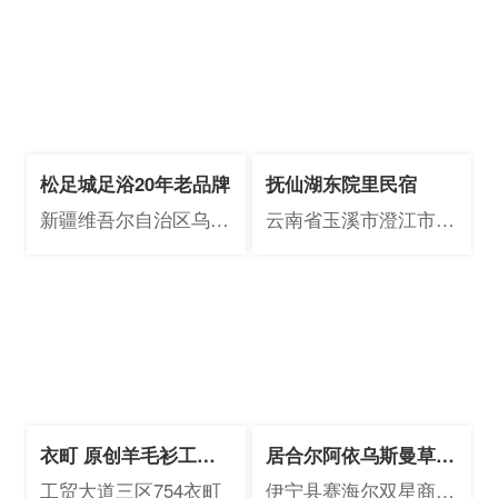
区1915号
松足城足浴20年老品牌
抚仙湖东院里民宿
新疆维吾尔自治区乌鲁
云南省玉溪市澄江市太
木齐市沙依巴克区黄河
阳山国际旅游度假小镇
路111号汇通大厦3楼
依云19A
衣町 原创羊毛衫工厂
居合尔阿依乌斯曼草产
店
品专卖店
工贸大道三区754衣町
伊宁县赛海尔双星商业