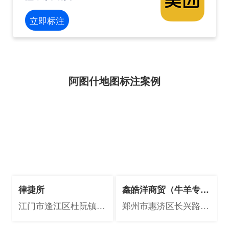
立即标注
阿图什地图标注案例
律捷所
鑫皓洋商贸（牛羊专
卖）
江门市逢江区杜阮镇江
郑州市惠济区长兴路街
门大道中966号2幢二层
道办信基调味食品城九