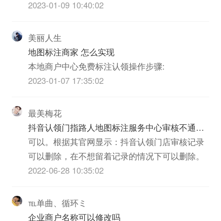
点的位置上报过去的（内部新增活动）。
2023-01-09 10:40:02
美丽人生
地图标注商家 怎么实现
本地商户中心免费标注认领操作步骤:
2023-01-07 17:35:02
最美梅花
抖音认领门指路人地图标注服务中心审核不通过
可以删除不
可以。根据其官网显示：抖音认领门店审核记录
可以删除，在不想留着记录的情况下可以删除。
2022-06-28 10:35:02
℡单曲、循环ミ
企业商户名称可以修改吗