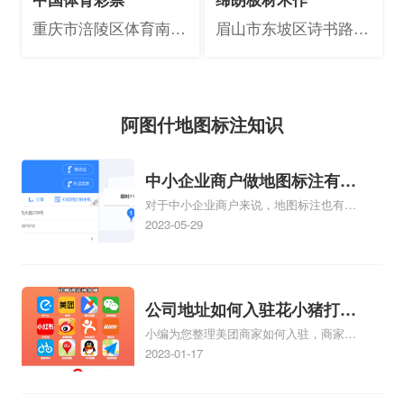
重庆市涪陵区体育南路
眉山市东坡区诗书路南
29号附6号
段725号
阿图什地图标注知识
中小企业商户做地图标注有什
对于中小企业商户来说，地图标注也有许
么好处
多好处，包括：提高可见性和曝光率：通
2023-05-29
过在地图上标注商户的位置，可以增加商
户的可见性和曝光率。当潜在客户在地图
上搜索相关服务或产品时，能够快速找到
标注的商户位置，增加商户被发现的机
公司地址如何入驻花小猪打车
会。方便客户导航：地图标注可以帮助客
小编为您整理美团商家如何入驻，商家入
地图标记？指路人地图标注服
户更容易地找到商户的实际位置。特别是
驻教程、商家如何入驻地图、如何入驻
2023-01-17
务中心铺如何入驻花小猪打车
对于新客户或不熟悉该地区的客户来说，
地:、养殖营业执照如何入驻地图、家政公
地图标注可以提供明确的导航指引，减少
地图标记？
司如何入驻美团相关地图标注知识，详情
客户的迷路和浪费时间的可能性。增加客