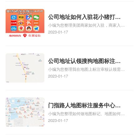
见性和曝光率。当潜在客户在地图上搜索相
关服务或产品时，能够快速找到标注的商户
位置，增加商户被发现的机会。方便客户导
公司地址如何入驻花小猪打车
航：地图标注可以帮助客户更容易地找到商
小编为您整理美团商家如何入驻，商家入驻
地图标记？指路人地图标注服
户的实际位置。特别是对于新客户或不熟悉
教程、商家如何入驻地图、如何入驻地:、
2023-01-17
务中心铺如何入驻花小猪打车
该地区的客户来说，地图标注可以提供明确
养殖营业执照如何入驻地图、家政公司如何
的导航指引，减少客户的迷路和浪费时间的
地图标记？
入驻美团相关地图标注知识，详情可查看下
可能性。增加客户信任和可靠性：地图标注
方正文！
可以向客户传达商户的存在和实体指路人地
公司地址认领搜狗地图标注多
图标注服务中心面的存在。对于一些客户来
小编为您整理我在地图上标注审核认领需要
说，实体指路人地
久审核？公司地址认领地图标
多久、我在地图上标注审核认领需要多久
2023-01-17
注多久审核？
y、我在地图上标注审核认领需要多久i、我
在地图上标注审核认领需要多久Y、搜狗地
图标注要多久才显示相关地图标注知识，详
情可查看下方正文！
门指路人地图标注服务中心如
小编为您整理如何做地图标记、地图如何做
何做花小猪打车地图位置标
标记、so搜街景中如何做标记、360e启花贷
2023-01-17
记？门指路人地图标注服务中
款申请通过了是要去到门指路人地图标注服
心花小猪打车地图位置地址标
务中心办理手续的吗、哪些软件能实现在地