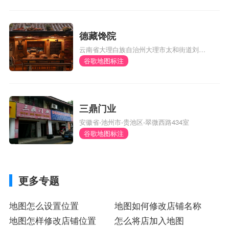
德藏馋院
云南省大理白族自治州大理市太和街道刘官
厂村委会风阳邑村290号
谷歌地图标注
三鼎门业
安徽省-池州市-贵池区-翠微西路434室
谷歌地图标注
更多专题
地图怎么设置位置
地图如何修改店铺名称
地图怎样修改店铺位置
怎么将店加入地图