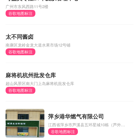
广州市东风西路11号2楼
谷歌地图标注
太不同酱卤
南康区龙岭金龙大道水果市场12号铺
谷歌地图标注
麻将机杭州批发仓库
超山风景区南大门上岛麻将机批发仓库
谷歌地图标注
萍乡港华燃气有限公司
江西省萍乡市芦溪县五环星城10栋（芦外和
体育馆对面）
谷歌地图标注