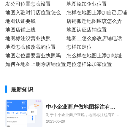
发公司位置怎么设置
地图添加企业位置
地图入驻时门店位置怎么标
怎样在地图上添加自己店铺
注
地图认证要钱
店铺搬迁地图应该怎么弄
地图店铺上线
地图认证店铺位置
地图标注没营业执照
地图上怎么修改店铺电话
地图怎么修改我的位置
怎样加定位
地图定位需要营业执照吗
怎么样在地图上添加地址
如何在地图上删除店铺位置
定位怎样添加家位置
最新知识
中小企业商户做地图标注有什
对于中小企业商户来说，地图标注也有许多
么好处
好处，包括：提高可见性和曝光率：通过在
2023-05-29
地图上标注商户的位置，可以增加商户的可