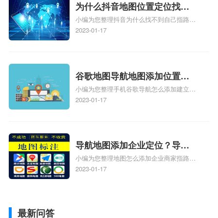
相关地图标注知识，详情可查看下方正文！
为什么抖音地图位置定位找不
小编为您整理抖音为什么找不到自己指路人
到了？抖音为什么找不到当前
地图标注服务中心铺的位置、地图位置更新
2023-01-17
定位了？
了，为什么抖音定位不同步更新、地图位置
电话号码更新了，为什么抖音定位不同步更
新、抖音为什么定位不到我指路人地图标注
服务中心位置、抖音突然不显示定位了相关
谷歌地图导航地图添加位置？
地图标注知识，详情可查看下方正文！
小编为您整理手机谷歌导航怎么添加建立多
添加谷歌地图导航位置？
人位置、如何在地图，谷歌地图添加公司位
2023-01-17
置……、谷歌地图怎么添加路线、谷歌地图
怎么添加路线、谷歌地图怎么添加地点相关
地图标注知识，详情可查看下方正文！
导航地图添加企业定位？导航
小编为您整理地图怎么添加企业商家指路人
定位企业？
地图标注服务中心铺名称、地图怎么添加企
2023-01-17
业商家指路人地图标注服务中心铺名称、企
业如何添加自己的企业位置到GPS导航地图
不同的GPS导航厂商都要添加吗、地图如何
最新问答
添加企业、地图如何添加企业相关地图标注