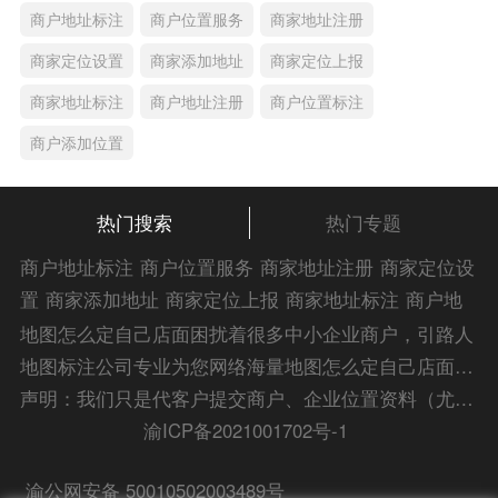
商户地址标注
商户位置服务
商家地址注册
商家定位设置
商家添加地址
商家定位上报
商家地址标注
商户地址注册
商户位置标注
商户添加位置
热门搜索
热门专题
商户地址标注
商户位置服务
商家地址注册
商家定位设
置
商家添加地址
商家定位上报
商家地址标注
商户地
址注册
商户位置标注
商户添加位置
商家位置服务
商
地图怎么定自己店面困扰着很多中小企业商户，引路人
家添加位置
商户位置入驻
位置添加店名
商家位置注
地图标注公司专业为您网络海量地图怎么定自己店面解
册
商户位置标注服务
公司添加位置
商家添加微信定
答信息，为您的企业地图标注宣传保驾护航！
声明：我们只是代客户提交商户、企业位置资料（尤其是不会操作觉得繁琐的客户），不是地图标注平台方。所提供服务为商业有偿帮助咨询人工服务费，全程都是人工提交资料，自身并不能对第三方网站的原始内容进行编辑，请知悉。Copyright 2014-2023 zlrmaps.com
位
添加门店微信
商家定位服务
商家定位信息
店铺添
渝ICP备2021001702号-1
加定位
商户地址定位
商户位置定位
商家地址认证
商
渝公网安备 50010502003489号
家位置标注
商家位置定位
添加门店信息
地图服务中