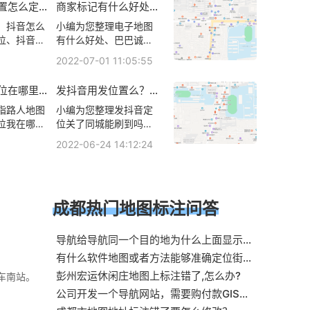
置怎么定
商家标记有什么好处？
都识力德企业管理咨询
图标注服务
地图商家标记有什么好
有限公司地址在哪呢、
、抖音怎么
小编为您整理电子地图
处？
成都识力德企业管理咨
位、抖音定
有什么好处、巴巴诚信
询有限公司地址在什么
人位置、苹
通商家点亮有什么好
2022-07-01 11:05:55
地方相关地图标注知
关地图标注
处，怎么操作、汽车gp
识，详情可查看下方正
s定位器有什么好处、企
位在哪里？
发抖音用发位置么？发
文！
业指路人地图标注服务
定位？
抖音怎么标注位置？
中心铺再升级有什么好
指路人地图
小编为您整理发抖音定
处、地图等级高了有什
位我在哪
位关了同城能刷到吗、
么好处相关地图标注知
抖音可以发位置吗、用
2022-06-24 14:12:24
识，详情可查看下方正
、怎么定位
抖音原声拍摄视频，然
文！
详情可查看
后发朋友圈，怎么才能
不显示抖音之类的、发
抖音视频如何添加自己
成都热门地图标注问答
的指路人地图标注服务
中心铺位置、抖音怎么
设置假位置抖音发视频
导航给导航同一个目的地为什么上面显示不
怎么可以改定位相关地
一致一个过路费要多好几百路成都差不多这
有什么软件地图或者方法能够准确定位街道
是怎么回事
图标注知识，详情可查
办事处的辖区！比如我在成都春熙路，能定
彭州宏运休闲庄地图上标注错了,怎么办?
看下方正文！
车南站。
位是属于什么街道办事处
公司开发一个导航网站，需要购付款GIS地
图，有没哪位朋友介绍下啊？ 最好是成都地