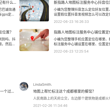
记有什么好
新指路人地图标注服务中心抖音位
方正文！
位？抖音定位怎么添加新指路人地
巴巴诚信通
小编为您整理抖音怎么定位好友位置
中心？
gps定位
设置假位置抖音发视频怎么可以改定
服务中心铺
位怎么设置、抖音号怎么才能定位别
2022-06-23 16:26:33
什么好处相
果手机抖音位置怎么设置自动定位相
文！
知识，详情可查看下方正文！
注位置？
指路人地图标注服务中心铺位置定
指路人地图标注服务中心铺在哪里
刷到吗、抖
小编为您整理手机位置定位在哪里、
频，然后发
标注服务中心铺设置在哪里、位置定
、发抖音视
里、成都 哪里在卖水货笔记本电脑 具体位置在
2022-06-23 12:25:54
务中心铺位
哪里指路人地图标注服务中心铺名称
怎么可以改
图片位置在哪里相关地图标注知识，
下方正文！
下方正文！
LindaSmith.
一个过路
地图上帮忙标注这个成都哪里的餐馆？
人民南路上的天府立交，左边那个建筑物是成都火
2021-02-26 11:34:46