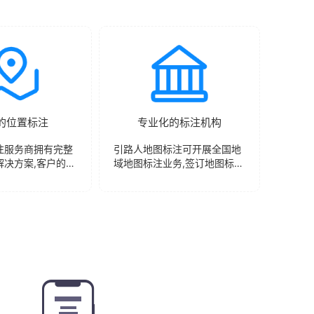
的位置标注
专业化的标注机构
注服务商拥有完整
引路人地图标注可开展全国地
解决方案,客户的标
域地图标注业务,签订地图标注
、有效的传送到地
合同后将立即开展实施地图标
中。
注工作与数据定点确认，成都
地图标注服务商一对一完善标
注细节，高效快捷