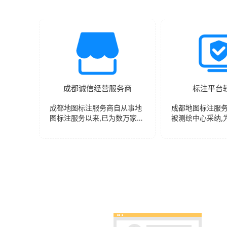
成都诚信经营服务商
标注平台
成都地图标注服务商自从事地
成都地图标注服
图标注服务以来,已为数万家企
被测绘中心采纳,
业提供优质的标注服务，选择
将在国内所有电子
与指路人地图标注合作使您后
实现全平台覆盖
续服务有力保障