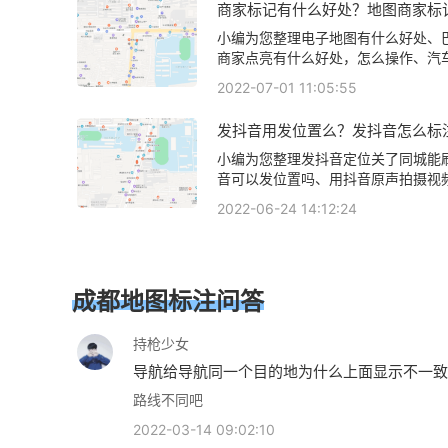
商家标记有什么好处？地图商家标
看下方正文！
处？
小编为您整理电子地图有什么好处、
商家点亮有什么好处，怎么操作、汽车
器有什么好处、企业指路人地图标注
2022-07-01 11:05:55
再升级有什么好处、地图等级高了有
关地图标注知识，详情可查看下方正
发抖音用发位置么？发抖音怎么标
小编为您整理发抖音定位关了同城能
音可以发位置吗、用抖音原声拍摄视
朋友圈，怎么才能不显示抖音之类的
2022-06-24 14:12:24
频如何添加自己的指路人地图标注服
置、抖音怎么设置假位置抖音发视频
定位相关地图标注知识，详情可查看
成都地图标注问答
持枪少女
导航给导航同一个目的地为什么上面显示不一致
费要多好几百路成都差不多这是怎么回事
路线不同吧
2022-03-14 09:02:10