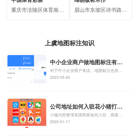
重庆市涪陵区体育南路
眉山市东坡区诗书路南
29号附6号
段725号
上虞地图标注知识
中小企业商户做地图标注有什
对于中小企业商户来说，地图标注也有许
么好处
多好处，包括：提高可见性和曝光率：通
2023-05-29
过在地图上标注商户的位置，可以增加商
户的可见性和曝光率。当潜在客户在地图
上搜索相关服务或产品时，能够快速找到
标注的商户位置，增加商户被发现的机
公司地址如何入驻花小猪打车
会。方便客户导航：地图标注可以帮助客
小编为您整理美团商家如何入驻，商家入
地图标记？指路人地图标注服
户更容易地找到商户的实际位置。特别是
驻教程、商家如何入驻地图、如何入驻
2023-01-17
务中心铺如何入驻花小猪打车
对于新客户或不熟悉该地区的客户来说，
地:、养殖营业执照如何入驻地图、家政公
地图标注可以提供明确的导航指引，减少
地图标记？
司如何入驻美团相关地图标注知识，详情
客户的迷路和浪费时间的可能性。增加客