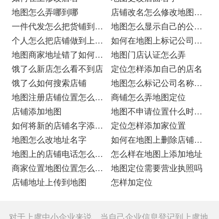
地图怎么弄哪到哪
店铺改名怎么修改地图的
一件代发怎么把货铺到自
名字
地图怎么显示自己的公司
己的店铺
个人怎么把店铺做到上去
名称
如何在地图上标记公司位
呢
地图商家地址错了如何修
置
地图门店认证怎么弄
改
饿了么新店怎么看不到店
定位怎样添加自己的店名
饿了么如何搜索店铺
地图怎么标记公司名称和
地图注册店铺位置怎么取
地点
商铺怎么弄地图定位
消
店铺添加地图
地图不申请位置什么时候
如何将新的店铺名字添加
标注
定位怎样添加家位置
到地图上
地图怎么改地址名字
如何在地图上删除店铺位
地图上的店铺电话怎么修
置
怎么样在地图上添加地址
改
商家位置地图位置怎么上
地图定位需要营业执照吗
传
店铺地址上传到地图
怎样加定位
对于上虞中小企业来说，当自己企业信息登记到上虞地