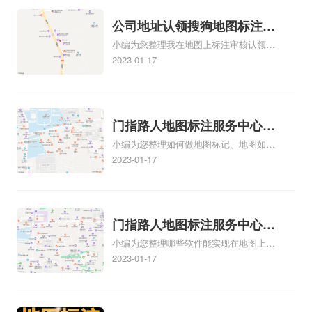
可查看下方正文！
户信任和可靠性：地图标注可以向客户传
公司地址认领搜狗地图标注多
达商户的存在和实体指路人地图标注服务
小编为您整理我在地图上标注审核认领需
中心面的存在。对于一些客户来说，实体
久审核？公司地址认领地图标
要多久、我在地图上标注审核认领需要多
2023-01-17
指路人地
注多久审核？
久y、我在地图上标注审核认领需要多久
i、我在地图上标注审核认领需要多久Y、
搜狗地图标注要多久才显示相关地图标注
知识，详情可查看下方正文！
门指路人地图标注服务中心如
小编为您整理如何做地图标记、地图如何
何做花小猪打车地图位置标
做标记、so搜街景中如何做标记、360e启
2023-01-17
记？门指路人地图标注服务中
花贷款申请通过了是要去到门指路人地图
心花小猪打车地图位置地址标
标注服务中心办理手续的吗、哪些软件能
实现在地图上标记门指路人地图标注服务
记？
中心位置相关地图标注知识，详情可查看
门指路人地图标注服务中心地
下方正文！
小编为您整理哪些软件能实现在地图上标
图位置地址标记？门指路人地
记门指路人地图标注服务中心位置、门指
2023-01-17
图标注服务中心苹果地图位置
路人地图标注服务中心地址标注、如何创
地址标记？
建门指路人地图标注服务中心定位地址、
如何创建门指路人地图标注服务中心定位