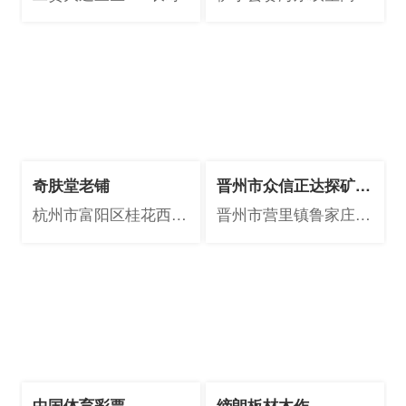
街2#120
奇肤堂老铺
晋州市众信正达探矿机
械厂
杭州市富阳区桂花西路
晋州市营里镇鲁家庄村
292号
育红路17号
中国体育彩票
缔朗板材木作