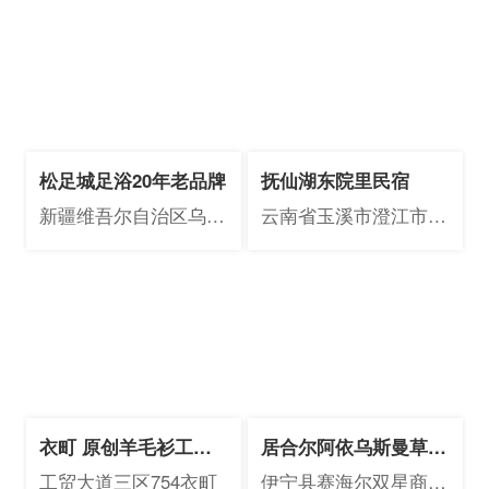
区1915号
松足城足浴20年老品牌
抚仙湖东院里民宿
新疆维吾尔自治区乌鲁
云南省玉溪市澄江市太
木齐市沙依巴克区黄河
阳山国际旅游度假小镇
路111号汇通大厦3楼
依云19A
衣町 原创羊毛衫工厂
居合尔阿依乌斯曼草产
店
品专卖店
工贸大道三区754衣町
伊宁县赛海尔双星商业