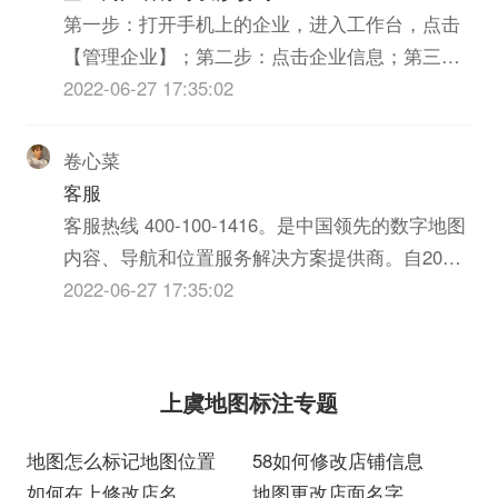
第一步：打开手机上的企业，进入工作台，点击
【管理企业】；第二步：点击企业信息；第三
步：进入企业信息界面，点击企业简称；第四
2022-06-27 17:35:02
步：完成后，可以修改企业名称，点击【确
定】；第五步：显示企业名称修改成功。温馨提
卷心菜
示：1、若企业已经认证成功，则不能修改企业名
客服
称。若需修改，则需再次认证。2...
客服热线 400-100-1416。是中国领先的数字地图
内容、导航和位置服务解决方案提供商。自2002
年公司成立以来，经过不懈努力和艰辛探索，积
2022-06-27 17:35:02
累了扎实的技术，构筑了地图行业高壁垒，公司
在各项业务取得重大发展的同时成为行业翘楚。
除地图导航外，地图还为用户提供打车、酒店...
上虞地图标注专题
地图怎么标记地图位置
58如何修改店铺信息
如何在上修改店名
地图更改店面名字