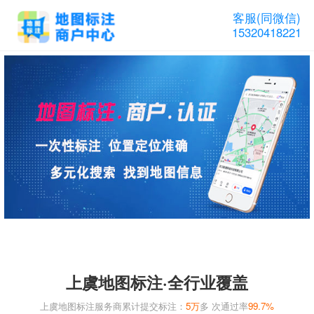
客服(同微信)
15320418221
上虞地图标注·全行业覆盖
上虞地图标注服务商累计提交标注：
5万
多 次通过率
99.7%