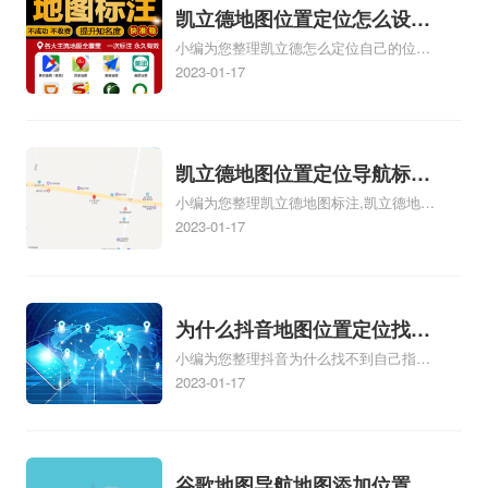
地址、服装门指路人地图标注服务中心地
凯立德地图位置定位怎么设置
址标注上地图怎么弄相关地图标注知识，
小编为您整理凯立德怎么定位自己的位置
自己的指路人地图标注服务中
详情可查看下方正文！
啊、手机凯立德地图定位怎么设置往上
2023-01-17
心名？凯立德地图位置定位怎
走、地图位置定位怎么设置自己的指路人
么设置公司地址？
地图标注服务中心名、凯立德手机版如何
定位自己的位置，求助、凯立德导航怎么
设置指路人地图标注服务中心铺招牌相关
凯立德地图位置定位导航标
地图标注知识，详情可查看下方正文！
小编为您整理凯立德地图标注,凯立德地图
注？凯立德地图位置定位,导
标注怎么做啊、凯立德地图标注,凯立德地
2023-01-17
航,标注？
图标注怎么做啊、凯立德地图标注,凯立德
地图标注怎么做啊、凯立德导航地图怎么
实时定位、车载凯立德导航能定位车的位
置吗相关地图标注知识，详情可查看下方
为什么抖音地图位置定位找不
正文！
小编为您整理抖音为什么找不到自己指路
到了？抖音为什么找不到当前
人地图标注服务中心铺的位置、地图位置
2023-01-17
定位了？
更新了，为什么抖音定位不同步更新、地
图位置电话号码更新了，为什么抖音定位
不同步更新、抖音为什么定位不到我指路
人地图标注服务中心位置、抖音突然不显
谷歌地图导航地图添加位置？