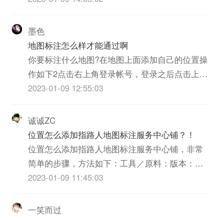
墨色
地图标注怎么样才能通过啊
你要标注什么地图?在地图上面添加自己的位置操
作如下2点击右上角登录帐号，登录之后点击上面
的“商户免费标注”3填写好之后点击提交，等待方
2023-01-09 12:55:03
面的审核，可以在我的商户里查看提交的信息是
否通过。4将你的名称提交给就可以了。审核时间
诚诚ZC
3-7个工作日。审核通过后1-3天时间展现
位置怎么添加指路人地图标注服务中心铺？！
位置怎么添加指路人地图标注服务中心铺，非常
简单的步骤，方法如下：工具／原料：版本：
7.0.14、演示手机：iPhone13。iOS15系统。1、
2023-01-09 11:45:03
首先你打开。2、接着再发现里面点击朋友圈。
3、然后在朋友圈界面点击右上角的相机。4、接
一笑而过
着再发表界面点击所在位置。5、接着再所...