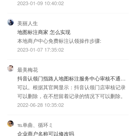
点的位置上报过去的（内部新增活动）。
2023-01-09 10:40:02
美丽人生
地图标注商家 怎么实现
本地商户中心免费标注认领操作步骤:
2023-01-07 17:35:02
最美梅花
抖音认领门指路人地图标注服务中心审核不通过
可以删除不
可以。根据其官网显示：抖音认领门店审核记录
可以删除，在不想留着记录的情况下可以删除。
2022-06-28 10:35:02
℡单曲、循环ミ
企业商户名称可以修改吗