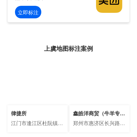
立即标注
上虞地图标注案例
律捷所
鑫皓洋商贸（牛羊专
卖）
江门市逢江区杜阮镇江
郑州市惠济区长兴路街
门大道中966号2幢二层
道办信基调味食品城九