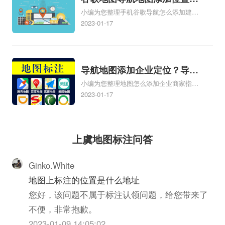
示定位了相关地图标注知识，详情可查看
小编为您整理手机谷歌导航怎么添加建立
添加谷歌地图导航位置？
下方正文！
多人位置、如何在地图，谷歌地图添加公
2023-01-17
司位置……、谷歌地图怎么添加路线、谷
歌地图怎么添加路线、谷歌地图怎么添加
地点相关地图标注知识，详情可查看下方
正文！
导航地图添加企业定位？导航
小编为您整理地图怎么添加企业商家指路
定位企业？
人地图标注服务中心铺名称、地图怎么添
2023-01-17
加企业商家指路人地图标注服务中心铺名
称、企业如何添加自己的企业位置到GPS
导航地图不同的GPS导航厂商都要添加
上虞地图标注问答
吗、地图如何添加企业、地图如何添加企
业相关地图标注知识，详情可查看下方正
文！
Ginko.White
地图上标注的位置是什么地址
您好，该问题不属于标注认领问题，给您带来了
不便，非常抱歉。
2023-01-09 14:05:02