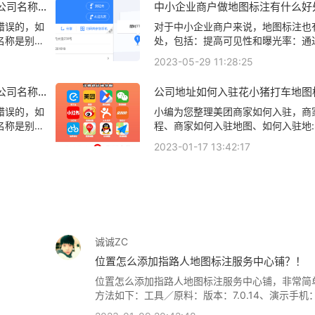
公司名称是
中小企业商户做地图标注有什么好
务中心怎样
标注服务中心名/公司名出现在地图
识，详情可
图标注服务中心名/公司名出现在地
错误的，如
对于中小企业商户来说，地图标注也
标注知识，详情可查看下方正文！
名称是别家
处，包括：提高可见性和曝光率：通
核,为什么
标注商户的位置，可以增加商户的可
2023-05-29 11:28:25
G84477
率。当潜在客户在地图上搜索相关服
、指路人地图
时，能够快速找到标注的商户位置，
公司名称是
公司地址如何入驻花小猪打车地图
上、指路人地
发现的机会。方便客户导航：地图标
人地图标注服务中心铺如何入驻花
图上相关地图
客户更容易地找到商户的实际位置。
错误的，如
小编为您整理美团商家如何入驻，商
图标记？
新客户或不熟悉该地区的客户来说，
名称是别家
程、商家如何入驻地图、如何入驻地
以提供明确的导航指引，减少客户的
核,为什么
执照如何入驻地图、家政公司如何入
2023-01-17 13:42:17
时间的可能性。增加客户信任和可靠
G84477
地图标注知识，详情可查看下方正文
注可以向客户传达商户的存在和实体
、指路人地图
标注服务中心面的存在。对于一些客
上、指路人地
体指路人地
图上相关地图
诚诚ZC
位置怎么添加指路人地图标注服务中心铺？！
位置怎么添加指路人地图标注服务中心铺，非常简
方法如下：工具／原料：版本：7.0.14、演示手机：i
3。iOS15系统。1、首先你打开。2、接着再发现