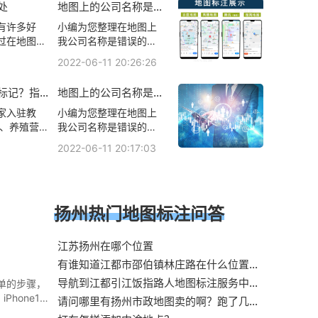
处
地图上的公司名称是如
上、指路人地
路人地图标注服务中
何？名显示公司名称是
图上相关地图
心，怎样可以让外地朋
有许多好
小编为您整理在地图上
怎么弄的？
友用导航定位到我家饭
过在地图上
我公司名称是错误的，
指路人地图标注服务中
见性和曝光
如何改过来、公司座机
2022-06-11 20:26:26
心、怎样让自己饭指路
务或产品
时，显示的公司名称是
人地图标注服务中心出
增加商户被
别家的，怎么修改呢、
标记？指路
地图上的公司名称是如
来、饭指路人地图标注
注可以帮助
我的商户已经通过审核,
小猪打车地
何？名显示公司名称是
服务中心怎样定位服务
特别是对于
为什么我在地图上搜索
家入驻教
小编为您整理在地图上
怎么弄的？
员具体位置相关地图标
地图标注可
不到,我的会员名是:GYZ
:、养殖营业
我公司名称是错误的，
注知识，详情可查看下
迷路和浪费
G84477132,公司名称
驻美团相关
如何改过来、公司座机
2022-06-11 20:17:03
方正文！
性：地图标
是:高邮市江海铸管厂、
！
时，显示的公司名称是
指路人地图
指路人地图标注服务中
别家的，怎么修改呢、
户来说，实
心名/公司名出现在地图
我的商户已经通过审核,
上、指路人地图标注服
为什么我在地图上搜索
扬州热门地图标注问答
务中心名/公司名出现在
不到,我的会员名是:GYZ
地图上相关地图标注知
G84477132,公司名称
识，详情可查看下方正
是:高邮市江海铸管厂、
江苏扬州在哪个位置
文！
指路人地图标注服务中
有谁知道江都市邵伯镇林庄路在什么位置，
心名/公司名出现在地图
有地图标注最好？
导航到江都引江饭指路人地图标注服务中心
上、指路人地图标注服
单的步骤，
怎么走，导航
务中心名/公司名出现在
Phone1
请问哪里有扬州市政地图卖的啊？跑了几家
地图上相关地图标注知
里面点击朋
新华书指路人地图标注服务中心都说没有，