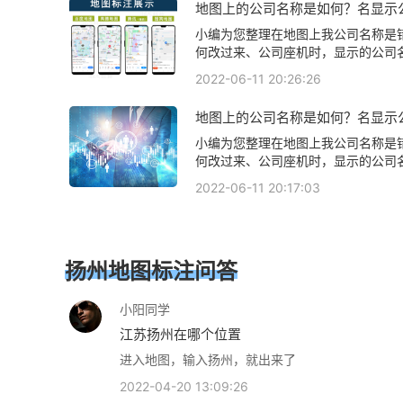
地图上的公司名称是如何？名显示
服务中心出来、饭指路人地图标注服
怎么弄的？
定位服务员具体位置相关地图标注知
小编为您整理在地图上我公司名称是
查看下方正文！
何改过来、公司座机时，显示的公司
的，怎么修改呢、我的商户已经通过审
2022-06-11 20:26:26
我在地图上搜索不到,我的会员名是:GYZ
132,公司名称是:高邮市江海铸管厂
地图上的公司名称是如何？名显示
标注服务中心名/公司名出现在地图
怎么弄的？
图标注服务中心名/公司名出现在地
小编为您整理在地图上我公司名称是
标注知识，详情可查看下方正文！
何改过来、公司座机时，显示的公司
的，怎么修改呢、我的商户已经通过审
2022-06-11 20:17:03
我在地图上搜索不到,我的会员名是:GYZ
132,公司名称是:高邮市江海铸管厂
标注服务中心名/公司名出现在地图
图标注服务中心名/公司名出现在地
扬州地图标注问答
标注知识，详情可查看下方正文！
小阳同学
江苏扬州在哪个位置
进入地图，输入扬州，就出来了
2022-04-20 13:09:26