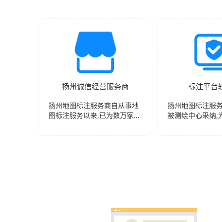
扬州诚信经营服务商
标注平台
扬州地图标注服务商自从事地
扬州地图标注服
图标注服务以来,已为数万家企
被测绘中心采纳,
业提供优质的标注服务，选择
将在国内所有电子
与指路人地图标注合作使您后
实现全平台覆盖
续服务有力保障