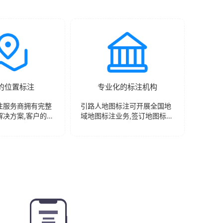
的位置标注
专业化的标注机构
注服务商拥有完整
引路人地图标注可开展全国地
解决方案,客户的标
域地图标注业务,签订地图标注
、有效的传送到地
合同后将立即开展实施地图标
中。
注工作与数据定点确认，扬州
地图标注服务商一对一完善标
注细节，高效快捷