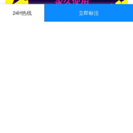
24H热线
立即标注
最新知识
中小企业商户做地图标注有什
对于中小企业商户来说，地图标注也有许多
么好处
好处，包括：提高可见性和曝光率：通过在
2023-05-29
地图上标注商户的位置，可以增加商户的可
见性和曝光率。当潜在客户在地图上搜索相
关服务或产品时，能够快速找到标注的商户
位置，增加商户被发现的机会。方便客户导
公司地址如何入驻花小猪打车