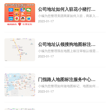
关服务或产品时，能够快速找到标注的商户
位置，增加商户被发现的机会。方便客户导
公司地址如何入驻花小猪打车
航：地图标注可以帮助客户更容易地找到商
小编为您整理美团商家如何入驻，商家入驻
地图标记？指路人地图标注服
户的实际位置。特别是对于新客户或不熟悉
教程、商家如何入驻地图、如何入驻地:、
2023-01-17
务中心铺如何入驻花小猪打车
该地区的客户来说，地图标注可以提供明确
养殖营业执照如何入驻地图、家政公司如何
的导航指引，减少客户的迷路和浪费时间的
地图标记？
入驻美团相关地图标注知识，详情可查看下
可能性。增加客户信任和可靠性：地图标注
方正文！
可以向客户传达商户的存在和实体指路人地
公司地址认领搜狗地图标注多
图标注服务中心面的存在。对于一些客户来
小编为您整理我在地图上标注审核认领需要
说，实体指路人地
久审核？公司地址认领地图标
多久、我在地图上标注审核认领需要多久
2023-01-17
注多久审核？
y、我在地图上标注审核认领需要多久i、我
在地图上标注审核认领需要多久Y、搜狗地
图标注要多久才显示相关地图标注知识，详
情可查看下方正文！
门指路人地图标注服务中心如
小编为您整理如何做地图标记、地图如何做
何做花小猪打车地图位置标
标记、so搜街景中如何做标记、360e启花贷
2023-01-17
记？门指路人地图标注服务中
款申请通过了是要去到门指路人地图标注服
心花小猪打车地图位置地址标
务中心办理手续的吗、哪些软件能实现在地
图上标记门指路人地图标注服务中心位置相
记？