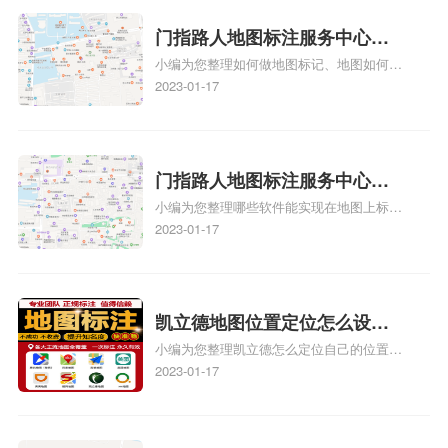
图标注要多久才显示相关地图标注知识，详
情可查看下方正文！
门指路人地图标注服务中心如
小编为您整理如何做地图标记、地图如何做
何做花小猪打车地图位置标
标记、so搜街景中如何做标记、360e启花贷
2023-01-17
记？门指路人地图标注服务中
款申请通过了是要去到门指路人地图标注服
心花小猪打车地图位置地址标
务中心办理手续的吗、哪些软件能实现在地
图上标记门指路人地图标注服务中心位置相
记？
关地图标注知识，详情可查看下方正文！
门指路人地图标注服务中心地
小编为您整理哪些软件能实现在地图上标记
图位置地址标记？门指路人地
门指路人地图标注服务中心位置、门指路人
2023-01-17
图标注服务中心苹果地图位置
地图标注服务中心地址标注、如何创建门指
地址标记？
路人地图标注服务中心定位地址、如何创建
门指路人地图标注服务中心定位地址、服装
门指路人地图标注服务中心地址标注上地图
凯立德地图位置定位怎么设置
怎么弄相关地图标注知识，详情可查看下方
小编为您整理凯立德怎么定位自己的位置
自己的指路人地图标注服务中
正文！
啊、手机凯立德地图定位怎么设置往上走、
2023-01-17
心名？凯立德地图位置定位怎
地图位置定位怎么设置自己的指路人地图标
么设置公司地址？
注服务中心名、凯立德手机版如何定位自己
的位置，求助、凯立德导航怎么设置指路人