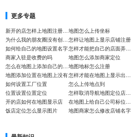
更多专题
新开的店怎样上地图注册入
地图怎么上传坐标
驻
为什么我的朋友圈没有创建
怎样让地图上显示店铺注册
新位置
如何给自己的地图设置名字
怎样才能把自己的店面弄到
商家入驻是收费的吗
网络上
地图怎么添加商家定位
怎么在地图上添加自己的门
地图地标怎么注册
市名称
地图添加位置在地图上没有
怎样才能在地图上显示出来
如何设置工厂位置
店铺标
怎么上传地点到
位置设置位置定位
怎样取消导航地图定位店铺
开的店如何在地图显示店
入驻
在地图上给自己公司标位置
饭店定位怎么显示图片
收费
地图商家怎么修改店铺名字
最新知识