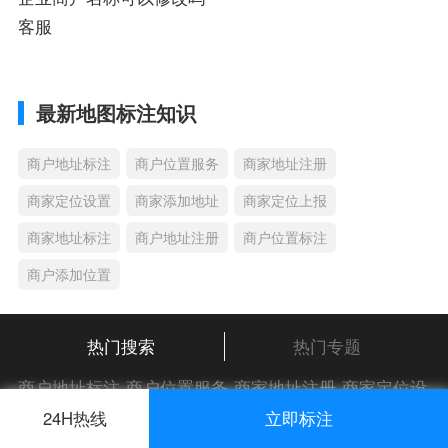
客服
最新地图标注知识
商户地址标注
商户位置服务
商家地址注册
商家定位设置
商家添加地址
商家定位上报
商家地址标注
商户地址注册
商户位置标注
商户添加位置
热门搜索
热门专题
商户地址标注
商户位置服务
商家地址注册
商家定位设
置
商家添加地址
商家定位上报
商家地址标注
商户地
24H热线
立即标注
址注册
商户位置标注
商户添加位置
商家位置服务
商
怎么在地图上弄店铺定位困扰着很多中小企业商户，引