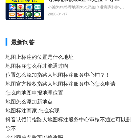
小编为您整理地图怎么添加企业商家指路人
定位企业？
地图标注服务中心铺名称、地图怎么添加企
2023-01-17
业商家指路人地图标注服务中心铺名称、企
业如何添加自己的企业位置到GPS导航地图
不同的GPS导航厂商都要添加吗、地图如何
最新问答
添加企业、地图如何添加企业相关地图标注
知识，详情可查看下方正文！
地图上标注的位置是什么地址
地图标注怎么样才能通过啊
位置怎么添加指路人地图标注服务中心铺？！
地图官方授权指路人地图标注服务中心怎么申请
怎么向地图申报地理位置
地图怎么添加新地点
地图标注商家 怎么实现
抖音认领门指路人地图标注服务中心审核不通过可以删
除不
企业商户名称可以修改吗