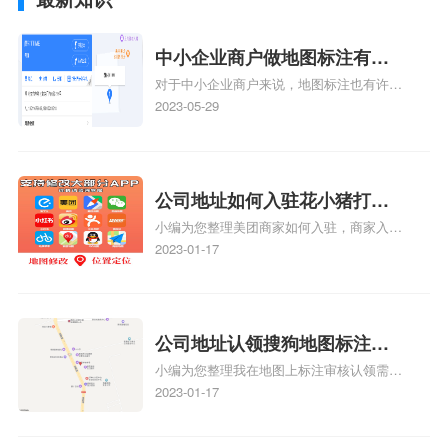
中小企业商户做地图标注有什
对于中小企业商户来说，地图标注也有许多
么好处
好处，包括：提高可见性和曝光率：通过在
2023-05-29
地图上标注商户的位置，可以增加商户的可
见性和曝光率。当潜在客户在地图上搜索相
关服务或产品时，能够快速找到标注的商户
位置，增加商户被发现的机会。方便客户导
公司地址如何入驻花小猪打车
航：地图标注可以帮助客户更容易地找到商
小编为您整理美团商家如何入驻，商家入驻
地图标记？指路人地图标注服
户的实际位置。特别是对于新客户或不熟悉
教程、商家如何入驻地图、如何入驻地:、
2023-01-17
务中心铺如何入驻花小猪打车
该地区的客户来说，地图标注可以提供明确
养殖营业执照如何入驻地图、家政公司如何
的导航指引，减少客户的迷路和浪费时间的
地图标记？
入驻美团相关地图标注知识，详情可查看下
可能性。增加客户信任和可靠性：地图标注
方正文！
可以向客户传达商户的存在和实体指路人地
公司地址认领搜狗地图标注多
图标注服务中心面的存在。对于一些客户来
小编为您整理我在地图上标注审核认领需要
说，实体指路人地
久审核？公司地址认领地图标
多久、我在地图上标注审核认领需要多久
2023-01-17
注多久审核？
y、我在地图上标注审核认领需要多久i、我
在地图上标注审核认领需要多久Y、搜狗地