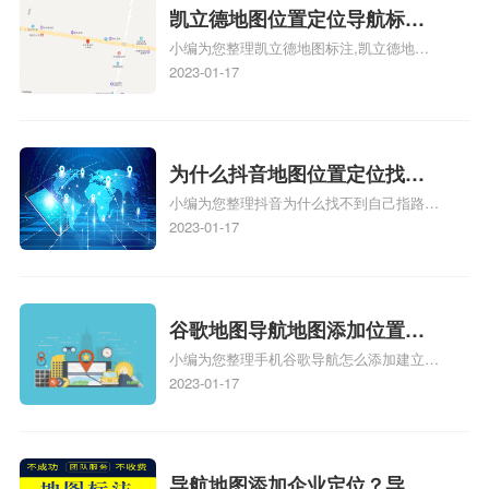
地图标注服务中心铺招牌相关地图标注知
凯立德地图位置定位导航标
识，详情可查看下方正文！
小编为您整理凯立德地图标注,凯立德地图
注？凯立德地图位置定位,导航,
标注怎么做啊、凯立德地图标注,凯立德地
2023-01-17
标注？
图标注怎么做啊、凯立德地图标注,凯立德
地图标注怎么做啊、凯立德导航地图怎么实
时定位、车载凯立德导航能定位车的位置吗
相关地图标注知识，详情可查看下方正文！
为什么抖音地图位置定位找不
小编为您整理抖音为什么找不到自己指路人
到了？抖音为什么找不到当前
地图标注服务中心铺的位置、地图位置更新
2023-01-17
定位了？
了，为什么抖音定位不同步更新、地图位置
电话号码更新了，为什么抖音定位不同步更
新、抖音为什么定位不到我指路人地图标注
服务中心位置、抖音突然不显示定位了相关
谷歌地图导航地图添加位置？
地图标注知识，详情可查看下方正文！
小编为您整理手机谷歌导航怎么添加建立多
添加谷歌地图导航位置？
人位置、如何在地图，谷歌地图添加公司位
2023-01-17
置……、谷歌地图怎么添加路线、谷歌地图
怎么添加路线、谷歌地图怎么添加地点相关
地图标注知识，详情可查看下方正文！
导航地图添加企业定位？导航