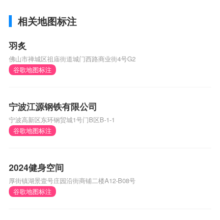
相关地图标注
羽炙
佛山市禅城区祖庙街道城门西路商业街4号G2
谷歌地图标注
宁波江源钢铁有限公司
宁波高新区东环钢贸城1号门B区B-1-1
谷歌地图标注
2024健身空间
厚街镇湖景壹号庄园沿街商铺二楼A12-B08号
谷歌地图标注