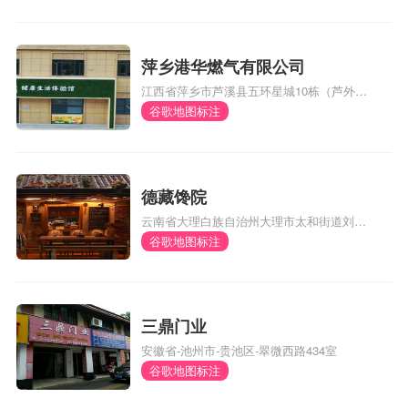
萍乡港华燃气有限公司
江西省萍乡市芦溪县五环星城10栋（芦外和
体育馆对面）
谷歌地图标注
德藏馋院
云南省大理白族自治州大理市太和街道刘官
厂村委会风阳邑村290号
谷歌地图标注
三鼎门业
安徽省-池州市-贵池区-翠微西路434室
谷歌地图标注