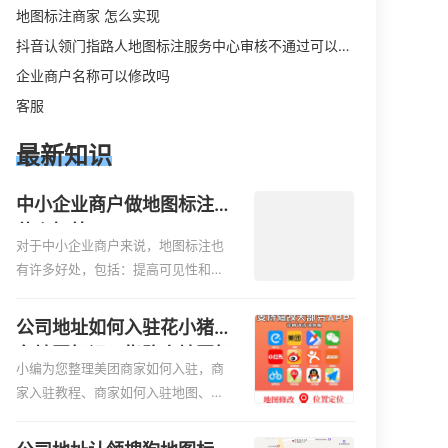
地图标注商家 怎么实现
抖音认领门指路人地图标注服务中心审核不通过可以删除不
企业商户名称可以修改吗
客服
最新知识
中小企业商户做地图标注有
什么好处
对于中小企业商户来说，地图标注也
有许多好处，包括：提高可见性和曝
光率：通过在地图上标注商户的位
置，可以增加商户的可见性和曝光
公司地址如何入驻花小猪打
率。当潜在客户在地图上搜索相关服
车地图标记？指路人地图标
务或产品时，能够快速找到标注的商
小编为您整理美团商家如何入驻，商
注服务中心铺如何入驻花小
户位置，增加商户被发现的机会。方
家入驻教程、商家如何入驻地图、如
猪打车地图标记？
便客户导航：地图标注可以帮助客户
何入驻地:、养殖营业执照如何入驻地
更容易地找到商户的实际位置。特别
图、家政公司如何入驻美团相关地图