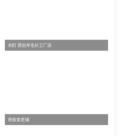
衣町 原创羊毛衫工厂店
奇肤堂老铺