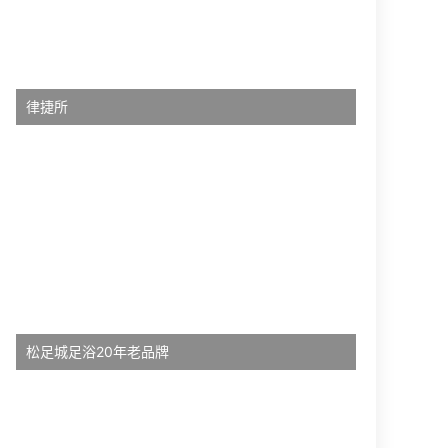
律捷所
松足城足浴20年老品牌