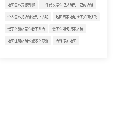
地图怎么弄相关地图标注知识，详情
地图怎么弄哪到哪
一件代发怎么把货铺到自己的店铺
可查看下方正文！
个人怎么把店铺做到上去呢
地图商家地址错了如何修改
饿了么新店怎么看不到店
饿了么如何搜索店铺
地图注册店铺位置怎么取消
店铺添加地图