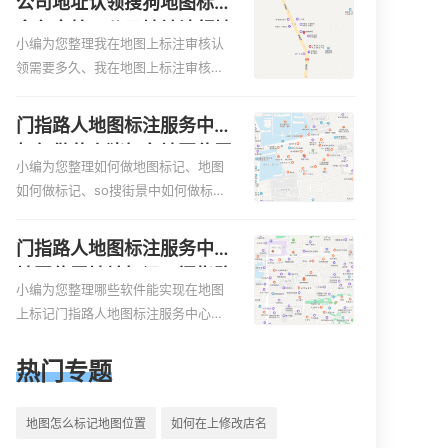
公司地址认领搜狗地图标注
是对于新客户或不熟悉该地区的客户
标注知识，详情可查看下方正文！
多久审核？公司地址认领地
来说，地图标注可以提供明确的导航
小编为您整理我在地图上标注审核认
图标注多久审核？
指引，减少客户的迷路和浪费时间的
领需要多久、我在地图上标注审核认
可能性。增加客户信任和可靠性：地
领需要多久y、我在地图上标注审核认
图标注可以向客户传达商户的存在和
领需要多久i、我在地图上标注审核认
门指路人地图标注服务中心
实体指路人地图标注服务中心面的存
领需要多久Y、搜狗地图标注要多久才
如何做花小猪打车地图位置
在。对于一些客户来说，实体指路人
显示相关地图标注知识，详情可查看
小编为您整理如何做地图标记、地图
标记？门指路人地图标注服
地
下方正文！
如何做标记、so搜街景中如何做标
务中心花小猪打车地图位置
记、360e启花贷款申请通过了是要去
地址标记？
到门指路人地图标注服务中心办理手
门指路人地图标注服务中心
续的吗、哪些软件能实现在地图上标
地图位置地址标记？门指路
记门指路人地图标注服务中心位置相
小编为您整理哪些软件能实现在地图
人地图标注服务中心苹果地
关地图标注知识，详情可查看下方正
上标记门指路人地图标注服务中心位
图位置地址标记？
文！
置、门指路人地图标注服务中心地址
标注、如何创建门指路人地图标注服
热门专题
务中心定位地址、如何创建门指路人
地图标注服务中心定位地址、服装门
地图怎么标记地图位置
如何在上修改店名
指路人地图标注服务中心地址标注上