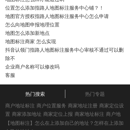
位置怎么添加指路人地图标注服务中心铺？！
地图官方授权指路人地图标注服务中心怎么申请
怎么向地图申报地理位置
地图怎么添加新地点
地图标注商家 怎么实现
抖音认领门指路人地图标注服务中心审核不通过可以删
除不
企业商户名称可以修改吗
客服
热门搜索
热门专题
商户地址标注
商户位置服务
商家地址注册
商家定位设
置
商家添加地址
商家定位上报
商家地址标注
商户地
址注册
商户位置标注
商户添加位置
商家位置服务
商
【地图标注】怎么在上添加自己的地址？怎样在上添加