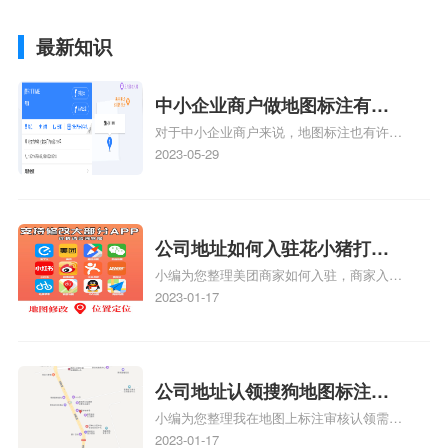
最新知识
中小企业商户做地图标注有什
对于中小企业商户来说，地图标注也有许多
么好处
好处，包括：提高可见性和曝光率：通过在
2023-05-29
地图上标注商户的位置，可以增加商户的可
见性和曝光率。当潜在客户在地图上搜索相
关服务或产品时，能够快速找到标注的商户
位置，增加商户被发现的机会。方便客户导
公司地址如何入驻花小猪打车
航：地图标注可以帮助客户更容易地找到商
小编为您整理美团商家如何入驻，商家入驻
地图标记？指路人地图标注服
户的实际位置。特别是对于新客户或不熟悉
教程、商家如何入驻地图、如何入驻地:、
2023-01-17
务中心铺如何入驻花小猪打车
该地区的客户来说，地图标注可以提供明确
养殖营业执照如何入驻地图、家政公司如何
的导航指引，减少客户的迷路和浪费时间的
地图标记？
入驻美团相关地图标注知识，详情可查看下
可能性。增加客户信任和可靠性：地图标注
方正文！
可以向客户传达商户的存在和实体指路人地
公司地址认领搜狗地图标注多
图标注服务中心面的存在。对于一些客户来
小编为您整理我在地图上标注审核认领需要
说，实体指路人地
久审核？公司地址认领地图标
多久、我在地图上标注审核认领需要多久
2023-01-17