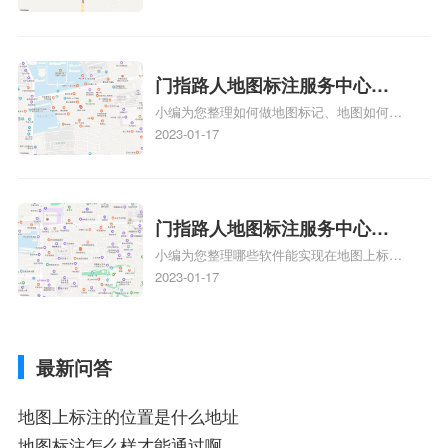
注多久审核？
y、我在地图上标注审核认领需要多久i、我
在地图上标注审核认领需要多久Y、搜狗地
图标注要多久才显示相关地图标注知识，详
情可查看下方正文！
门指路人地图标注服务中心如
小编为您整理如何做地图标记、地图如何做
何做花小猪打车地图位置标
标记、so搜街景中如何做标记、360e启花贷
2023-01-17
记？门指路人地图标注服务中
款申请通过了是要去到门指路人地图标注服
心花小猪打车地图位置地址标
务中心办理手续的吗、哪些软件能实现在地
图上标记门指路人地图标注服务中心位置相
记？
关地图标注知识，详情可查看下方正文！
门指路人地图标注服务中心地
小编为您整理哪些软件能实现在地图上标记
图位置地址标记？门指路人地
门指路人地图标注服务中心位置、门指路人
2023-01-17
图标注服务中心苹果地图位置
地图标注服务中心地址标注、如何创建门指
地址标记？
路人地图标注服务中心定位地址、如何创建
门指路人地图标注服务中心定位地址、服装
最新问答
门指路人地图标注服务中心地址标注上地图
怎么弄相关地图标注知识，详情可查看下方
正文！
地图上标注的位置是什么地址
地图标注怎么样才能通过啊