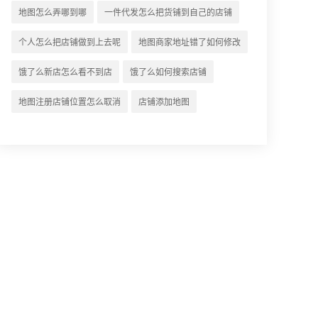
地图怎么弄相关地图标注知识，详情
地图怎么弄哪到哪
一件代发怎么把货铺到自己的店铺
可查看下方正文！
个人怎么把店铺做到上去呢
地图商家地址错了如何修改
饿了么新店怎么看不到店
饿了么如何搜索店铺
地图注册店铺位置怎么取消
店铺添加地图