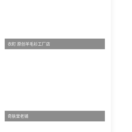
衣町 原创羊毛衫工厂店
奇肤堂老铺