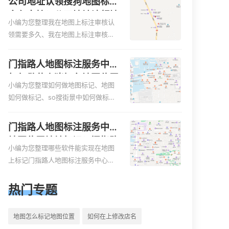
公司地址认领搜狗地图标注
是对于新客户或不熟悉该地区的客户
标注知识，详情可查看下方正文！
多久审核？公司地址认领地
来说，地图标注可以提供明确的导航
小编为您整理我在地图上标注审核认
图标注多久审核？
指引，减少客户的迷路和浪费时间的
领需要多久、我在地图上标注审核认
可能性。增加客户信任和可靠性：地
领需要多久y、我在地图上标注审核认
图标注可以向客户传达商户的存在和
领需要多久i、我在地图上标注审核认
门指路人地图标注服务中心
实体指路人地图标注服务中心面的存
领需要多久Y、搜狗地图标注要多久才
如何做花小猪打车地图位置
在。对于一些客户来说，实体指路人
显示相关地图标注知识，详情可查看
小编为您整理如何做地图标记、地图
标记？门指路人地图标注服
地
下方正文！
如何做标记、so搜街景中如何做标
务中心花小猪打车地图位置
记、360e启花贷款申请通过了是要去
地址标记？
到门指路人地图标注服务中心办理手
门指路人地图标注服务中心
续的吗、哪些软件能实现在地图上标
地图位置地址标记？门指路
记门指路人地图标注服务中心位置相
小编为您整理哪些软件能实现在地图
人地图标注服务中心苹果地
关地图标注知识，详情可查看下方正
上标记门指路人地图标注服务中心位
图位置地址标记？
文！
置、门指路人地图标注服务中心地址
标注、如何创建门指路人地图标注服
热门专题
务中心定位地址、如何创建门指路人
地图标注服务中心定位地址、服装门
地图怎么标记地图位置
如何在上修改店名
指路人地图标注服务中心地址标注上