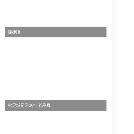
律捷所
松足城足浴20年老品牌