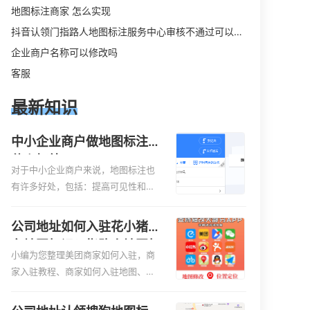
地图标注商家 怎么实现
抖音认领门指路人地图标注服务中心审核不通过可以删除不
企业商户名称可以修改吗
客服
最新知识
中小企业商户做地图标注有
什么好处
对于中小企业商户来说，地图标注也
有许多好处，包括：提高可见性和曝
光率：通过在地图上标注商户的位
置，可以增加商户的可见性和曝光
公司地址如何入驻花小猪打
率。当潜在客户在地图上搜索相关服
车地图标记？指路人地图标
务或产品时，能够快速找到标注的商
小编为您整理美团商家如何入驻，商
注服务中心铺如何入驻花小
户位置，增加商户被发现的机会。方
家入驻教程、商家如何入驻地图、如
猪打车地图标记？
便客户导航：地图标注可以帮助客户
何入驻地:、养殖营业执照如何入驻地
更容易地找到商户的实际位置。特别
图、家政公司如何入驻美团相关地图