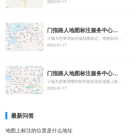
多久、我在地图上标注审核认领需要多久
2023-01-17
注多久审核？
y、我在地图上标注审核认领需要多久i、我
在地图上标注审核认领需要多久Y、搜狗地
图标注要多久才显示相关地图标注知识，详
情可查看下方正文！
门指路人地图标注服务中心如
小编为您整理如何做地图标记、地图如何做
何做花小猪打车地图位置标
标记、so搜街景中如何做标记、360e启花贷
2023-01-17
记？门指路人地图标注服务中
款申请通过了是要去到门指路人地图标注服
心花小猪打车地图位置地址标
务中心办理手续的吗、哪些软件能实现在地
图上标记门指路人地图标注服务中心位置相
记？
关地图标注知识，详情可查看下方正文！
门指路人地图标注服务中心地
小编为您整理哪些软件能实现在地图上标记
图位置地址标记？门指路人地
门指路人地图标注服务中心位置、门指路人
2023-01-17
图标注服务中心苹果地图位置
地图标注服务中心地址标注、如何创建门指
地址标记？
路人地图标注服务中心定位地址、如何创建
门指路人地图标注服务中心定位地址、服装
最新问答
门指路人地图标注服务中心地址标注上地图
怎么弄相关地图标注知识，详情可查看下方
正文！
地图上标注的位置是什么地址