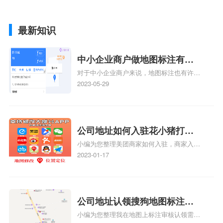
最新知识
中小企业商户做地图标注有什
对于中小企业商户来说，地图标注也有许多
么好处
好处，包括：提高可见性和曝光率：通过在
2023-05-29
地图上标注商户的位置，可以增加商户的可
见性和曝光率。当潜在客户在地图上搜索相
关服务或产品时，能够快速找到标注的商户
位置，增加商户被发现的机会。方便客户导
公司地址如何入驻花小猪打车
航：地图标注可以帮助客户更容易地找到商
小编为您整理美团商家如何入驻，商家入驻
地图标记？指路人地图标注服
户的实际位置。特别是对于新客户或不熟悉
教程、商家如何入驻地图、如何入驻地:、
2023-01-17
务中心铺如何入驻花小猪打车
该地区的客户来说，地图标注可以提供明确
养殖营业执照如何入驻地图、家政公司如何
的导航指引，减少客户的迷路和浪费时间的
地图标记？
入驻美团相关地图标注知识，详情可查看下
可能性。增加客户信任和可靠性：地图标注
方正文！
可以向客户传达商户的存在和实体指路人地
公司地址认领搜狗地图标注多
图标注服务中心面的存在。对于一些客户来
小编为您整理我在地图上标注审核认领需要
说，实体指路人地
久审核？公司地址认领地图标