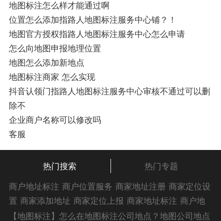
地图标注怎么样才能通过啊
位置怎么添加指路人地图标注服务中心铺？！
地图官方授权指路人地图标注服务中心怎么申请
怎么向地图申报地理位置
地图怎么添加新地点
地图标注商家 怎么实现
抖音认领门指路人地图标注服务中心审核不通过可以删
除不
企业商户名称可以修改吗
客服
热门搜索
热门专题
商户地址标注
商户位置服务
商家地址注册
商家定位设
置
商家添加地址
商家定位上报
商家地址标注
商户地
址注册
商户位置标注
商户添加位置
商家位置服务
商
【地图标注】怎么在地图标注公司地点？地图公司地点