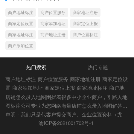
商户地址标注
商户位置服务
商家地址注册
商家定位设置
商家添加地址
商家定位上报
商家地址标注
商户地址注册
商户位置标注
商户添加位置
热门搜索
热门专题
商户地址标注
商户位置服务
商家地址注册
商家定位设
置
商家添加地址
商家定位上报
商家地址标注
商户地
址注册
商户位置标注
商户添加位置
商家位置服务
商
店铺怎么录入地图困扰着很多中小企业商户，引路人地
家添加位置
商户位置入驻
位置添加店名
商家位置注
图标注公司专业为您网络海量店铺怎么录入地图解答信
册
商户位置标注服务
公司添加位置
商家添加微信定
息，为您的企业地图标注宣传保驾护航！
声明：我们只是代客户提交商户、企业位置资料（尤其是不会操作觉得繁琐的客户），不是地图标注平台方。所提供服务为商业有偿帮助咨询人工服务费，全程都是人工提交资料，自身并不能对第三方网站的原始内容进行编辑，请知悉。Copyright 2014-2023 zlrmaps.com
位
添加门店微信
商家定位服务
商家定位信息
店铺添
渝ICP备2021001702号-1
加定位
商户地址定位
商户位置定位
商家地址认证
商