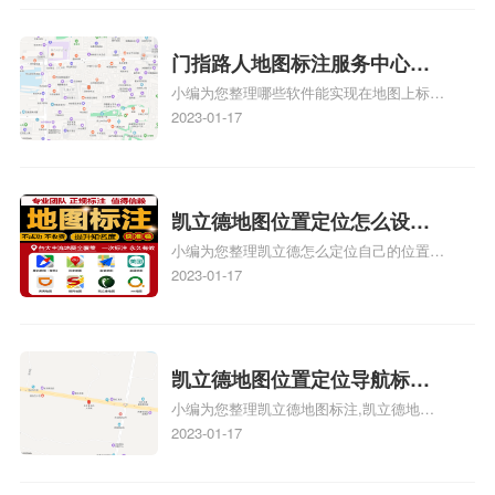
心花小猪打车地图位置地址标
务中心办理手续的吗、哪些软件能实现在地
图上标记门指路人地图标注服务中心位置相
记？
关地图标注知识，详情可查看下方正文！
门指路人地图标注服务中心地
小编为您整理哪些软件能实现在地图上标记
图位置地址标记？门指路人地
门指路人地图标注服务中心位置、门指路人
2023-01-17
图标注服务中心苹果地图位置
地图标注服务中心地址标注、如何创建门指
地址标记？
路人地图标注服务中心定位地址、如何创建
门指路人地图标注服务中心定位地址、服装
门指路人地图标注服务中心地址标注上地图
凯立德地图位置定位怎么设置
怎么弄相关地图标注知识，详情可查看下方
小编为您整理凯立德怎么定位自己的位置
自己的指路人地图标注服务中
正文！
啊、手机凯立德地图定位怎么设置往上走、
2023-01-17
心名？凯立德地图位置定位怎
地图位置定位怎么设置自己的指路人地图标
么设置公司地址？
注服务中心名、凯立德手机版如何定位自己
的位置，求助、凯立德导航怎么设置指路人
地图标注服务中心铺招牌相关地图标注知
凯立德地图位置定位导航标
识，详情可查看下方正文！
小编为您整理凯立德地图标注,凯立德地图
注？凯立德地图位置定位,导航,
标注怎么做啊、凯立德地图标注,凯立德地
2023-01-17
标注？
图标注怎么做啊、凯立德地图标注,凯立德
地图标注怎么做啊、凯立德导航地图怎么实