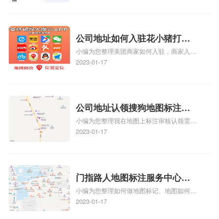
地图上标注商户的位置，可以增加商户的可
见性和曝光率。当潜在客户在地图上搜索相
关服务或产品时，能够快速找到标注的商户
位置，增加商户被发现的机会。方便客户导
公司地址如何入驻花小猪打车
航：地图标注可以帮助客户更容易地找到商
小编为您整理美团商家如何入驻，商家入驻
地图标记？指路人地图标注服
户的实际位置。特别是对于新客户或不熟悉
教程、商家如何入驻地图、如何入驻地:、
2023-01-17
务中心铺如何入驻花小猪打车
该地区的客户来说，地图标注可以提供明确
养殖营业执照如何入驻地图、家政公司如何
的导航指引，减少客户的迷路和浪费时间的
地图标记？
入驻美团相关地图标注知识，详情可查看下
可能性。增加客户信任和可靠性：地图标注
方正文！
可以向客户传达商户的存在和实体指路人地
公司地址认领搜狗地图标注多
图标注服务中心面的存在。对于一些客户来
小编为您整理我在地图上标注审核认领需要
说，实体指路人地
久审核？公司地址认领地图标
多久、我在地图上标注审核认领需要多久
2023-01-17
注多久审核？
y、我在地图上标注审核认领需要多久i、我
在地图上标注审核认领需要多久Y、搜狗地
图标注要多久才显示相关地图标注知识，详
情可查看下方正文！
门指路人地图标注服务中心如
小编为您整理如何做地图标记、地图如何做
何做花小猪打车地图位置标
标记、so搜街景中如何做标记、360e启花贷
2023-01-17
记？门指路人地图标注服务中
款申请通过了是要去到门指路人地图标注服