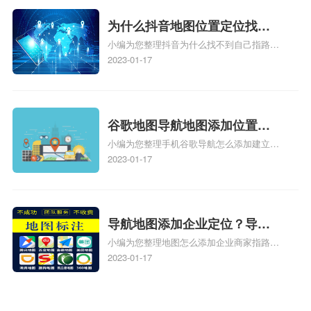
时定位、车载凯立德导航能定位车的位置吗
相关地图标注知识，详情可查看下方正文！
为什么抖音地图位置定位找不
小编为您整理抖音为什么找不到自己指路人
到了？抖音为什么找不到当前
地图标注服务中心铺的位置、地图位置更新
2023-01-17
定位了？
了，为什么抖音定位不同步更新、地图位置
电话号码更新了，为什么抖音定位不同步更
新、抖音为什么定位不到我指路人地图标注
服务中心位置、抖音突然不显示定位了相关
谷歌地图导航地图添加位置？
地图标注知识，详情可查看下方正文！
小编为您整理手机谷歌导航怎么添加建立多
添加谷歌地图导航位置？
人位置、如何在地图，谷歌地图添加公司位
2023-01-17
置……、谷歌地图怎么添加路线、谷歌地图
怎么添加路线、谷歌地图怎么添加地点相关
地图标注知识，详情可查看下方正文！
导航地图添加企业定位？导航
小编为您整理地图怎么添加企业商家指路人
定位企业？
地图标注服务中心铺名称、地图怎么添加企
2023-01-17
业商家指路人地图标注服务中心铺名称、企
业如何添加自己的企业位置到GPS导航地图
不同的GPS导航厂商都要添加吗、地图如何