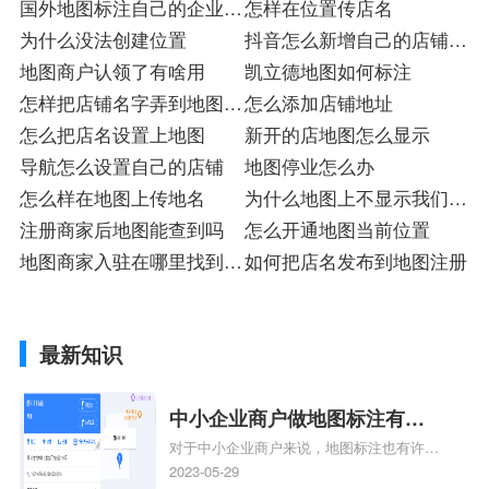
国外地图标注自己的企业怎
怎样在位置传店名
么弄
为什么没法创建位置
抖音怎么新增自己的店铺位
地图商户认领了有啥用
置
凯立德地图如何标注
怎样把店铺名字弄到地图上
怎么添加店铺地址
注册
怎么把店名设置上地图
新开的店地图怎么显示
导航怎么设置自己的店铺
地图停业怎么办
怎么样在地图上传地名
为什么地图上不显示我们的
注册商家后地图能查到吗
小区
怎么开通地图当前位置
地图商家入驻在哪里找到注
如何把店名发布到地图注册
册
最新知识
中小企业商户做地图标注有什
对于中小企业商户来说，地图标注也有许多
么好处
好处，包括：提高可见性和曝光率：通过在
2023-05-29