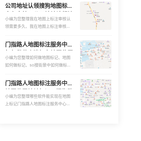
更容易地找到商户的实际位置。特别
图、家政公司如何入驻美团相关地图
公司地址认领搜狗地图标注
是对于新客户或不熟悉该地区的客户
标注知识，详情可查看下方正文！
多久审核？公司地址认领地
来说，地图标注可以提供明确的导航
小编为您整理我在地图上标注审核认
图标注多久审核？
指引，减少客户的迷路和浪费时间的
领需要多久、我在地图上标注审核认
可能性。增加客户信任和可靠性：地
领需要多久y、我在地图上标注审核认
图标注可以向客户传达商户的存在和
领需要多久i、我在地图上标注审核认
门指路人地图标注服务中心
实体指路人地图标注服务中心面的存
领需要多久Y、搜狗地图标注要多久才
如何做花小猪打车地图位置
在。对于一些客户来说，实体指路人
显示相关地图标注知识，详情可查看
小编为您整理如何做地图标记、地图
标记？门指路人地图标注服
地
下方正文！
如何做标记、so搜街景中如何做标
务中心花小猪打车地图位置
记、360e启花贷款申请通过了是要去
地址标记？
到门指路人地图标注服务中心办理手
门指路人地图标注服务中心
续的吗、哪些软件能实现在地图上标
地图位置地址标记？门指路
记门指路人地图标注服务中心位置相
小编为您整理哪些软件能实现在地图
人地图标注服务中心苹果地
关地图标注知识，详情可查看下方正
上标记门指路人地图标注服务中心位
图位置地址标记？
文！
置、门指路人地图标注服务中心地址
标注、如何创建门指路人地图标注服
务中心定位地址、如何创建门指路人
地图标注服务中心定位地址、服装门