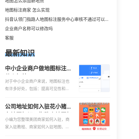
地图怎么添加新地点
地图标注商家 怎么实现
抖音认领门指路人地图标注服务中心审核不通过可以删除不
企业商户名称可以修改吗
客服
最新知识
中小企业商户做地图标注有
什么好处
对于中小企业商户来说，地图标注也
有许多好处，包括：提高可见性和曝
光率：通过在地图上标注商户的位
置，可以增加商户的可见性和曝光
公司地址如何入驻花小猪打
率。当潜在客户在地图上搜索相关服
车地图标记？指路人地图标
务或产品时，能够快速找到标注的商
小编为您整理美团商家如何入驻，商
注服务中心铺如何入驻花小
户位置，增加商户被发现的机会。方
家入驻教程、商家如何入驻地图、如
猪打车地图标记？
便客户导航：地图标注可以帮助客户
何入驻地:、养殖营业执照如何入驻地