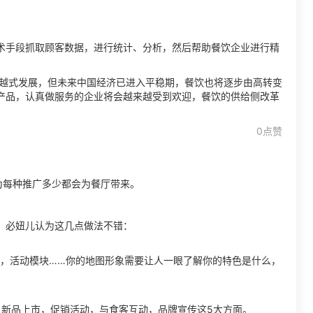
术手段抓取顾客数据，进行统计、分析，然后帮助餐饮企业进行精
跨越式发展，但未来中国经济已进入平稳期，餐饮也将逐步由高转变
产品，认真做服务的企业将会越来越受到欢迎，餐饮的供给侧改革
0点赞
为每种推广多少都会为餐厅带来。
，必妞儿认为这几点做法不错：
背景，活动模块……你的地图形象需要让人一眼了解你的特色是什么，
绍，新品上市，促销活动，与食客互动，品牌宣传这5大方面。