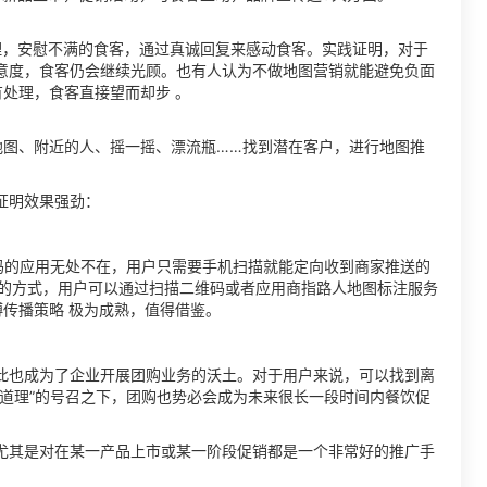
处理，安慰不满的食客，通过真诚回复来感动食客。实践证明，对于
意度，食客仍会继续光顾。也有人认为不做地图营销就能避免负面
有处理，食客直接望而却步 。
加地图、附近的人、摇一摇、漂流瓶……找到潜在客户，进行地图推
证明效果强劲：
码的应用无处不在，用户只需要手机扫描就能定向收到商家推送的
码的方式，用户可以通过扫描二维码或者应用商指路人地图标注服务
博传播策略 极为成熟，值得借鉴。
此也成为了企业开展团购业务的沃土。对于用户来说，可以找到离
道理”的号召之下，团购也势必会成为未来很长一段时间内餐饮促
尤其是对在某一产品上市或某一阶段促销都是一个非常好的推广手