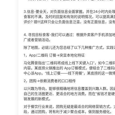
3.信息-要全天，对负面信息全面掌握。并在24小时内
食客的不满，及时的回复和有效的说明情况，可以提高满
评价? 错!!!这样只会让负面信息泛滥，没有正面信息，没
4. 寻找目标食客-我们可以通过：根据外卖客户手机添
广或者营销活动。
除了地图，必妞儿还为您总结了以下几种推广方式，实践
1，App/二维码 订餐→突显本地化特征
马化腾曾指出“二维码将成线上线下关键入口”，如今二维
内容。某底捞火锅推出的 App订餐模式，便结合了二维
中心该App。“线上订餐——线下用餐”，某底捞的这一微
2，团购→依赖消费者的口口相传
以兴趣为导向，能够很精确地将信息覆盖到兴趣人群。因
自己的生活圈更近、更适合的地方消费。而在“省钱才是硬
销发展的新模式。
对于餐饮行业来说，团购无疑是最适合的网络营销方式，
段，通过团购，将有利于减少聚合成本，做到服务细化。