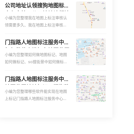
更容易地找到商户的实际位置。特别
图、家政公司如何入驻美团相关地图
公司地址认领搜狗地图标注
是对于新客户或不熟悉该地区的客户
标注知识，详情可查看下方正文！
多久审核？公司地址认领地
来说，地图标注可以提供明确的导航
小编为您整理我在地图上标注审核认
图标注多久审核？
指引，减少客户的迷路和浪费时间的
领需要多久、我在地图上标注审核认
可能性。增加客户信任和可靠性：地
领需要多久y、我在地图上标注审核认
图标注可以向客户传达商户的存在和
领需要多久i、我在地图上标注审核认
门指路人地图标注服务中心
实体指路人地图标注服务中心面的存
领需要多久Y、搜狗地图标注要多久才
如何做花小猪打车地图位置
在。对于一些客户来说，实体指路人
显示相关地图标注知识，详情可查看
小编为您整理如何做地图标记、地图
标记？门指路人地图标注服
地
下方正文！
如何做标记、so搜街景中如何做标
务中心花小猪打车地图位置
记、360e启花贷款申请通过了是要去
地址标记？
到门指路人地图标注服务中心办理手
门指路人地图标注服务中心
续的吗、哪些软件能实现在地图上标
地图位置地址标记？门指路
记门指路人地图标注服务中心位置相
小编为您整理哪些软件能实现在地图
人地图标注服务中心苹果地
关地图标注知识，详情可查看下方正
上标记门指路人地图标注服务中心位
图位置地址标记？
文！
置、门指路人地图标注服务中心地址
标注、如何创建门指路人地图标注服
务中心定位地址、如何创建门指路人
地图标注服务中心定位地址、服装门