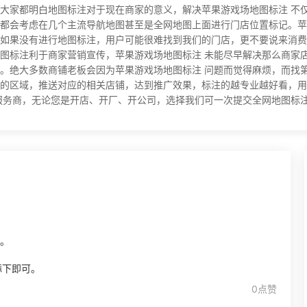
大家都明白地图标注对于现在商家的意义，解决苹果游戏场地图标注 不
都会考虑在几个主流导航地图甚至是全网地图上面进行门店位置标记。苹
如果没有进行地图标注，用户可能很难找到我们的门店，更不要说来消费
图标注利于商家营销宣传，苹果游戏场地图标注 未能尽早解决那么商家
。绝大多数商铺老板会因为苹果游戏场地图标注 问题而觉得麻烦，而找
的区域，推送对应的相关店铺，达到推广效果，标注的越专业越好看，用
商，无论您是开店、开厂、开公司，选择我们可一次提交全网地图标注，长期有效！
开。
添下即可。
0点赞