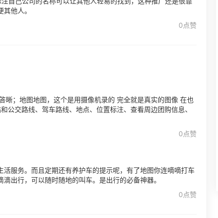
标注自己公司的名称可以让其他人轻易的找到，这种推广还是很靠
便其他人。
0点赞
答晰；地图地图，这个是用摄像机录的 完全就是真实的图像 在也
站和公交路线、驾车路线、地点、位置标注、查看周边团购信息、
0点赞
生活服务。而且定期还有养护车的提示呢，有了地图你连嘀嘀打车
滴滴出行，可以随时随地的叫车。是出行的必备神器。
0点赞