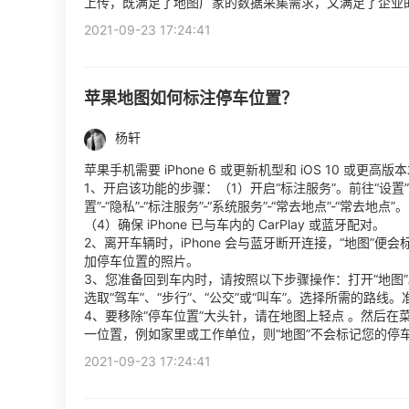
上传，既满足了地图厂家的数据采集需求，又满足了企业
2021-09-23 17:24:41
苹果地图如何标注停车位置？
杨轩
苹果手机需要 iPhone 6 或更新机型和 iOS 10 或
1、开启该功能的步骤：（1）开启“标注服务”。前往“设置”-
置”-“隐私”-“标注服务”-“系统服务”-“常去地点”-“常去地
（4）确保 iPhone 已与车内的 CarPlay 或蓝牙配对。
2、离开车辆时，iPhone 会与蓝牙断开连接，“地图”
加停车位置的照片。
3、您准备回到车内时，请按照以下步骤操作：打开“地图”
选取“驾车”、“步行”、“公交”或“叫车”。选择所需的路线。
4、要移除“停车位置”大头针，请在地图上轻点 。然后在
一位置，例如家里或工作单位，则“地图”不会标记您的停
2021-09-23 17:24:41