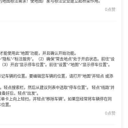
的地图标注需求！使地图厂家与标注企业建立起桥梁作用。
0点赞
更高版本才能使用此“地图”功能，并且确认开始功能。
“隐私”-“标注服务”。（2）确保“常去地点”处于开启状态。前往“设
点”。（3）开启“显示停车位置”。前往“设置”-“地图”-“显示停车位置”。
便会标记车辆的位置。要编辑您车辆的位置，请打开“地图”并轻点 或添
。轻点搜索栏，然后从建议列表中选取“停车位置”。 轻点“线路”并
准备好后，轻点“出发”。
菜单卡上向上轻扫，并轻点“移除车辆”。如果您经常将车辆停在同
车位置。
0点赞