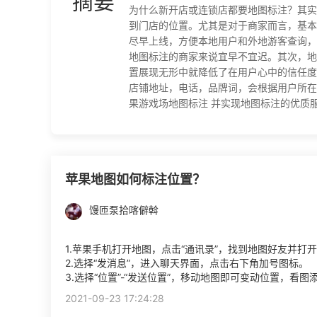
摘要
为什么新开店或连锁店都要地图标注？其实
到门店的位置。尤其是对于商家而言，基本
尽早上线，方便本地用户和外地游客查询，
地图标注的商家来说宜早不宜迟。其次，地
置展现无形中就降低了在用户心中的信任度
店铺地址，电话，品牌词，会根据用户所在
果游戏场地图标注 并实现地图标注的优质服务
苹果地图如何标注位置？
馒匝泵拾喀僻斡
1.苹果手机打开地图，点击“通讯录”，找到地图好友并打
2.选择“发消息”，进入聊天界面，点击右下角加号图标。
3.选择“位置”-“发送位置”，移动地图即可变动位置，看图
2021-09-23 17:24:28