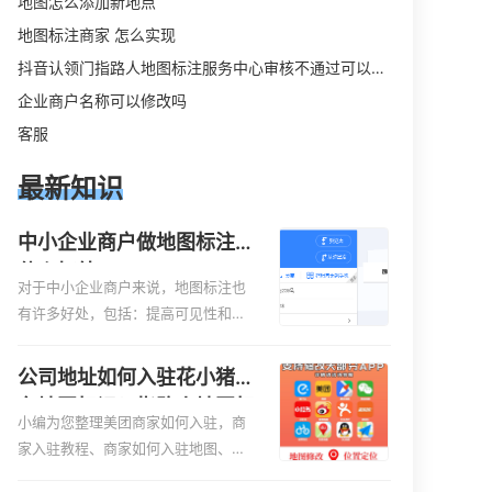
地图怎么添加新地点
地图标注商家 怎么实现
抖音认领门指路人地图标注服务中心审核不通过可以删除不
企业商户名称可以修改吗
客服
最新知识
中小企业商户做地图标注有
什么好处
对于中小企业商户来说，地图标注也
有许多好处，包括：提高可见性和曝
光率：通过在地图上标注商户的位
置，可以增加商户的可见性和曝光
公司地址如何入驻花小猪打
率。当潜在客户在地图上搜索相关服
车地图标记？指路人地图标
务或产品时，能够快速找到标注的商
小编为您整理美团商家如何入驻，商
注服务中心铺如何入驻花小
户位置，增加商户被发现的机会。方
家入驻教程、商家如何入驻地图、如
猪打车地图标记？
便客户导航：地图标注可以帮助客户
何入驻地:、养殖营业执照如何入驻地