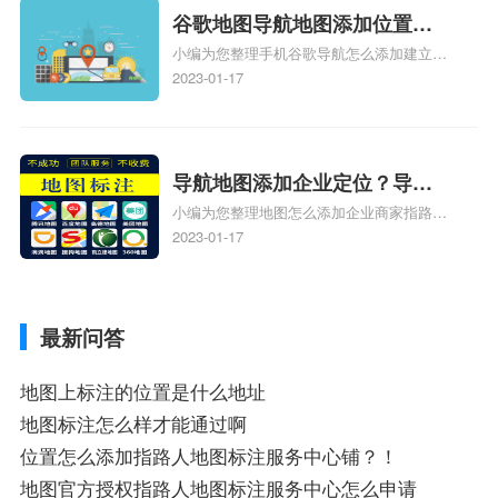
服务中心位置、抖音突然不显示定位了相关
谷歌地图导航地图添加位置？
地图标注知识，详情可查看下方正文！
小编为您整理手机谷歌导航怎么添加建立多
添加谷歌地图导航位置？
人位置、如何在地图，谷歌地图添加公司位
2023-01-17
置……、谷歌地图怎么添加路线、谷歌地图
怎么添加路线、谷歌地图怎么添加地点相关
地图标注知识，详情可查看下方正文！
导航地图添加企业定位？导航
小编为您整理地图怎么添加企业商家指路人
定位企业？
地图标注服务中心铺名称、地图怎么添加企
2023-01-17
业商家指路人地图标注服务中心铺名称、企
业如何添加自己的企业位置到GPS导航地图
不同的GPS导航厂商都要添加吗、地图如何
最新问答
添加企业、地图如何添加企业相关地图标注
知识，详情可查看下方正文！
地图上标注的位置是什么地址
地图标注怎么样才能通过啊
位置怎么添加指路人地图标注服务中心铺？！
地图官方授权指路人地图标注服务中心怎么申请