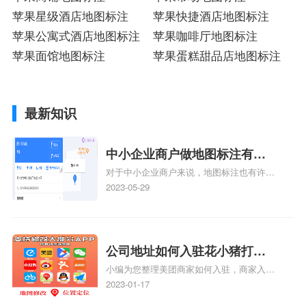
苹果星级酒店地图标注
苹果快捷酒店地图标注
苹果公寓式酒店地图标注
苹果咖啡厅地图标注
苹果面馆地图标注
苹果蛋糕甜品店地图标注
最新知识
中小企业商户做地图标注有什
对于中小企业商户来说，地图标注也有许多
么好处
好处，包括：提高可见性和曝光率：通过在
2023-05-29
地图上标注商户的位置，可以增加商户的可
见性和曝光率。当潜在客户在地图上搜索相
关服务或产品时，能够快速找到标注的商户
位置，增加商户被发现的机会。方便客户导
公司地址如何入驻花小猪打车
航：地图标注可以帮助客户更容易地找到商
小编为您整理美团商家如何入驻，商家入驻
地图标记？指路人地图标注服
户的实际位置。特别是对于新客户或不熟悉
教程、商家如何入驻地图、如何入驻地:、
2023-01-17
务中心铺如何入驻花小猪打车
该地区的客户来说，地图标注可以提供明确
养殖营业执照如何入驻地图、家政公司如何