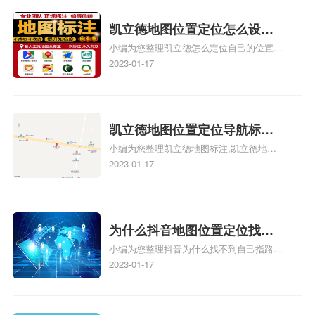
门指路人地图标注服务中心定位地址、服装
门指路人地图标注服务中心地址标注上地图
凯立德地图位置定位怎么设置
怎么弄相关地图标注知识，详情可查看下方
小编为您整理凯立德怎么定位自己的位置
自己的指路人地图标注服务中
正文！
啊、手机凯立德地图定位怎么设置往上走、
2023-01-17
心名？凯立德地图位置定位怎
地图位置定位怎么设置自己的指路人地图标
么设置公司地址？
注服务中心名、凯立德手机版如何定位自己
的位置，求助、凯立德导航怎么设置指路人
地图标注服务中心铺招牌相关地图标注知
凯立德地图位置定位导航标
识，详情可查看下方正文！
小编为您整理凯立德地图标注,凯立德地图
注？凯立德地图位置定位,导航,
标注怎么做啊、凯立德地图标注,凯立德地
2023-01-17
标注？
图标注怎么做啊、凯立德地图标注,凯立德
地图标注怎么做啊、凯立德导航地图怎么实
时定位、车载凯立德导航能定位车的位置吗
相关地图标注知识，详情可查看下方正文！
为什么抖音地图位置定位找不
小编为您整理抖音为什么找不到自己指路人
到了？抖音为什么找不到当前
地图标注服务中心铺的位置、地图位置更新
2023-01-17
定位了？
了，为什么抖音定位不同步更新、地图位置
电话号码更新了，为什么抖音定位不同步更
新、抖音为什么定位不到我指路人地图标注