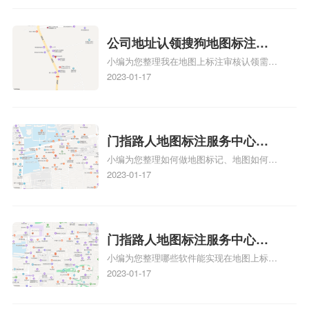
的导航指引，减少客户的迷路和浪费时间的
地图标记？
入驻美团相关地图标注知识，详情可查看下
可能性。增加客户信任和可靠性：地图标注
方正文！
可以向客户传达商户的存在和实体指路人地
公司地址认领搜狗地图标注多
图标注服务中心面的存在。对于一些客户来
小编为您整理我在地图上标注审核认领需要
说，实体指路人地
久审核？公司地址认领地图标
多久、我在地图上标注审核认领需要多久
2023-01-17
注多久审核？
y、我在地图上标注审核认领需要多久i、我
在地图上标注审核认领需要多久Y、搜狗地
图标注要多久才显示相关地图标注知识，详
情可查看下方正文！
门指路人地图标注服务中心如
小编为您整理如何做地图标记、地图如何做
何做花小猪打车地图位置标
标记、so搜街景中如何做标记、360e启花贷
2023-01-17
记？门指路人地图标注服务中
款申请通过了是要去到门指路人地图标注服
心花小猪打车地图位置地址标
务中心办理手续的吗、哪些软件能实现在地
图上标记门指路人地图标注服务中心位置相
记？
关地图标注知识，详情可查看下方正文！
门指路人地图标注服务中心地
小编为您整理哪些软件能实现在地图上标记
图位置地址标记？门指路人地
门指路人地图标注服务中心位置、门指路人
2023-01-17
图标注服务中心苹果地图位置
地图标注服务中心地址标注、如何创建门指
地址标记？
路人地图标注服务中心定位地址、如何创建