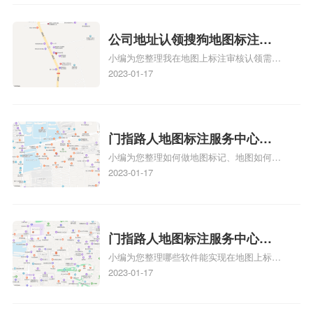
地图标记？
入驻美团相关地图标注知识，详情可查看下
可能性。增加客户信任和可靠性：地图标注
方正文！
可以向客户传达商户的存在和实体指路人地
公司地址认领搜狗地图标注多
图标注服务中心面的存在。对于一些客户来
小编为您整理我在地图上标注审核认领需要
说，实体指路人地
久审核？公司地址认领地图标
多久、我在地图上标注审核认领需要多久
2023-01-17
注多久审核？
y、我在地图上标注审核认领需要多久i、我
在地图上标注审核认领需要多久Y、搜狗地
图标注要多久才显示相关地图标注知识，详
情可查看下方正文！
门指路人地图标注服务中心如
小编为您整理如何做地图标记、地图如何做
何做花小猪打车地图位置标
标记、so搜街景中如何做标记、360e启花贷
2023-01-17
记？门指路人地图标注服务中
款申请通过了是要去到门指路人地图标注服
心花小猪打车地图位置地址标
务中心办理手续的吗、哪些软件能实现在地
图上标记门指路人地图标注服务中心位置相
记？
关地图标注知识，详情可查看下方正文！
门指路人地图标注服务中心地
小编为您整理哪些软件能实现在地图上标记
图位置地址标记？门指路人地
门指路人地图标注服务中心位置、门指路人
2023-01-17
图标注服务中心苹果地图位置
地图标注服务中心地址标注、如何创建门指
地址标记？
路人地图标注服务中心定位地址、如何创建