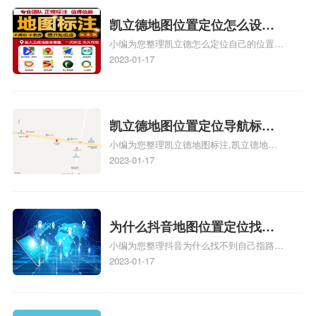
门指路人地图标注服务中心定位地址、服装
门指路人地图标注服务中心地址标注上地图
凯立德地图位置定位怎么设置
怎么弄相关地图标注知识，详情可查看下方
小编为您整理凯立德怎么定位自己的位置
自己的指路人地图标注服务中
正文！
啊、手机凯立德地图定位怎么设置往上走、
2023-01-17
心名？凯立德地图位置定位怎
地图位置定位怎么设置自己的指路人地图标
么设置公司地址？
注服务中心名、凯立德手机版如何定位自己
的位置，求助、凯立德导航怎么设置指路人
地图标注服务中心铺招牌相关地图标注知
凯立德地图位置定位导航标
识，详情可查看下方正文！
小编为您整理凯立德地图标注,凯立德地图
注？凯立德地图位置定位,导航,
标注怎么做啊、凯立德地图标注,凯立德地
2023-01-17
标注？
图标注怎么做啊、凯立德地图标注,凯立德
地图标注怎么做啊、凯立德导航地图怎么实
时定位、车载凯立德导航能定位车的位置吗
相关地图标注知识，详情可查看下方正文！
为什么抖音地图位置定位找不
小编为您整理抖音为什么找不到自己指路人
到了？抖音为什么找不到当前
地图标注服务中心铺的位置、地图位置更新
2023-01-17
定位了？
了，为什么抖音定位不同步更新、地图位置
电话号码更新了，为什么抖音定位不同步更
新、抖音为什么定位不到我指路人地图标注