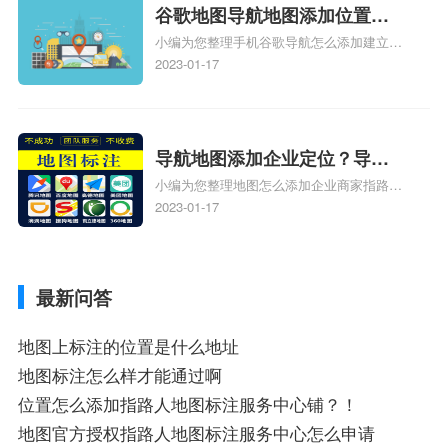
服务中心位置、抖音突然不显示定位了相关
谷歌地图导航地图添加位置？
地图标注知识，详情可查看下方正文！
小编为您整理手机谷歌导航怎么添加建立多
添加谷歌地图导航位置？
人位置、如何在地图，谷歌地图添加公司位
2023-01-17
置……、谷歌地图怎么添加路线、谷歌地图
怎么添加路线、谷歌地图怎么添加地点相关
地图标注知识，详情可查看下方正文！
导航地图添加企业定位？导航
小编为您整理地图怎么添加企业商家指路人
定位企业？
地图标注服务中心铺名称、地图怎么添加企
2023-01-17
业商家指路人地图标注服务中心铺名称、企
业如何添加自己的企业位置到GPS导航地图
不同的GPS导航厂商都要添加吗、地图如何
最新问答
添加企业、地图如何添加企业相关地图标注
知识，详情可查看下方正文！
地图上标注的位置是什么地址
地图标注怎么样才能通过啊
位置怎么添加指路人地图标注服务中心铺？！
地图官方授权指路人地图标注服务中心怎么申请