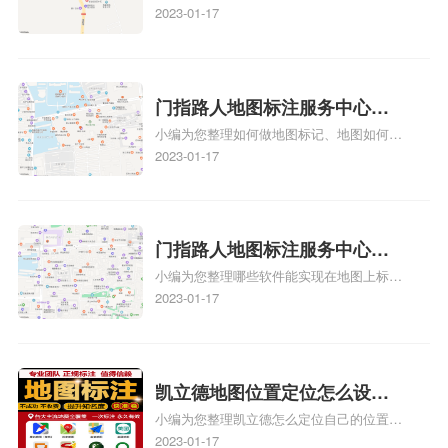
多久、我在地图上标注审核认领需要多久
2023-01-17
注多久审核？
y、我在地图上标注审核认领需要多久i、我
在地图上标注审核认领需要多久Y、搜狗地
图标注要多久才显示相关地图标注知识，详
情可查看下方正文！
门指路人地图标注服务中心如
小编为您整理如何做地图标记、地图如何做
何做花小猪打车地图位置标
标记、so搜街景中如何做标记、360e启花贷
2023-01-17
记？门指路人地图标注服务中
款申请通过了是要去到门指路人地图标注服
心花小猪打车地图位置地址标
务中心办理手续的吗、哪些软件能实现在地
图上标记门指路人地图标注服务中心位置相
记？
关地图标注知识，详情可查看下方正文！
门指路人地图标注服务中心地
小编为您整理哪些软件能实现在地图上标记
图位置地址标记？门指路人地
门指路人地图标注服务中心位置、门指路人
2023-01-17
图标注服务中心苹果地图位置
地图标注服务中心地址标注、如何创建门指
地址标记？
路人地图标注服务中心定位地址、如何创建
门指路人地图标注服务中心定位地址、服装
门指路人地图标注服务中心地址标注上地图
凯立德地图位置定位怎么设置
怎么弄相关地图标注知识，详情可查看下方
小编为您整理凯立德怎么定位自己的位置
自己的指路人地图标注服务中
正文！
啊、手机凯立德地图定位怎么设置往上走、
2023-01-17