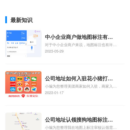
最新知识
中小企业商户做地图标注有什
对于中小企业商户来说，地图标注也有许多
么好处
好处，包括：提高可见性和曝光率：通过在
2023-05-29
地图上标注商户的位置，可以增加商户的可
见性和曝光率。当潜在客户在地图上搜索相
关服务或产品时，能够快速找到标注的商户
位置，增加商户被发现的机会。方便客户导
公司地址如何入驻花小猪打车
航：地图标注可以帮助客户更容易地找到商
小编为您整理美团商家如何入驻，商家入驻
地图标记？指路人地图标注服
户的实际位置。特别是对于新客户或不熟悉
教程、商家如何入驻地图、如何入驻地:、
2023-01-17
务中心铺如何入驻花小猪打车
该地区的客户来说，地图标注可以提供明确
养殖营业执照如何入驻地图、家政公司如何
的导航指引，减少客户的迷路和浪费时间的
地图标记？
入驻美团相关地图标注知识，详情可查看下
可能性。增加客户信任和可靠性：地图标注
方正文！
可以向客户传达商户的存在和实体指路人地
公司地址认领搜狗地图标注多
图标注服务中心面的存在。对于一些客户来
小编为您整理我在地图上标注审核认领需要
说，实体指路人地
久审核？公司地址认领地图标