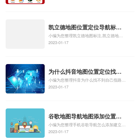
心名？凯立德地图位置定位怎
地图位置定位怎么设置自己的指路人地图标
么设置公司地址？
注服务中心名、凯立德手机版如何定位自己
的位置，求助、凯立德导航怎么设置指路人
地图标注服务中心铺招牌相关地图标注知
凯立德地图位置定位导航标
识，详情可查看下方正文！
小编为您整理凯立德地图标注,凯立德地图
注？凯立德地图位置定位,导航,
标注怎么做啊、凯立德地图标注,凯立德地
2023-01-17
标注？
图标注怎么做啊、凯立德地图标注,凯立德
地图标注怎么做啊、凯立德导航地图怎么实
时定位、车载凯立德导航能定位车的位置吗
相关地图标注知识，详情可查看下方正文！
为什么抖音地图位置定位找不
小编为您整理抖音为什么找不到自己指路人
到了？抖音为什么找不到当前
地图标注服务中心铺的位置、地图位置更新
2023-01-17
定位了？
了，为什么抖音定位不同步更新、地图位置
电话号码更新了，为什么抖音定位不同步更
新、抖音为什么定位不到我指路人地图标注
服务中心位置、抖音突然不显示定位了相关
谷歌地图导航地图添加位置？
地图标注知识，详情可查看下方正文！
小编为您整理手机谷歌导航怎么添加建立多
添加谷歌地图导航位置？
人位置、如何在地图，谷歌地图添加公司位
2023-01-17
置……、谷歌地图怎么添加路线、谷歌地图