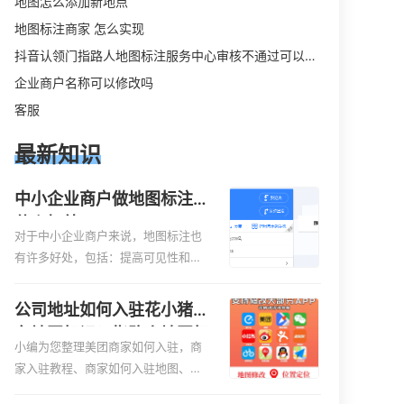
地图怎么添加新地点
地图标注商家 怎么实现
抖音认领门指路人地图标注服务中心审核不通过可以删除不
企业商户名称可以修改吗
客服
最新知识
中小企业商户做地图标注有
什么好处
对于中小企业商户来说，地图标注也
有许多好处，包括：提高可见性和曝
光率：通过在地图上标注商户的位
置，可以增加商户的可见性和曝光
公司地址如何入驻花小猪打
率。当潜在客户在地图上搜索相关服
车地图标记？指路人地图标
务或产品时，能够快速找到标注的商
小编为您整理美团商家如何入驻，商
注服务中心铺如何入驻花小
户位置，增加商户被发现的机会。方
家入驻教程、商家如何入驻地图、如
猪打车地图标记？
便客户导航：地图标注可以帮助客户
何入驻地:、养殖营业执照如何入驻地