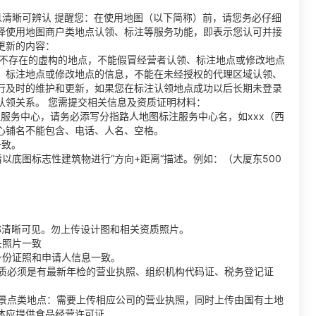
息清晰可辨认 提醒您：在使用地图（以下简称）前，请您务必仔细
择使用地图商户类地点认领、标注等服务功能，即表示您认可并接
更新的内容：
中不存在的虚构的地点，不能假冒经营者认领、标注地点或修改地点
、标注地点或修改地点的信息，不能在未经授权的代理区域认领、
行及时的维护和更新，如果您在标注认领地点成功以后长期未登录
认领关系。 您需提交相关信息及资质证明材料：
服务中心，请务必添写分指路人地图标注服务中心名，如xxx（西
心铺名不能包含、电话、人名、空格。
一致。
以底图标志性建筑物进行“方向+距离“描述。例如：（大厦东500
称清晰可见。勿上传设计图和相关资质照片。
头照片一致
身份证照和申请人信息一致。
资质必须是有最新年检的营业执照、组织机构代码证、税务登记证
 景点类地点：需要上传相应公司的营业执照，同时上传由国有土地
体应提供食品经营许可证