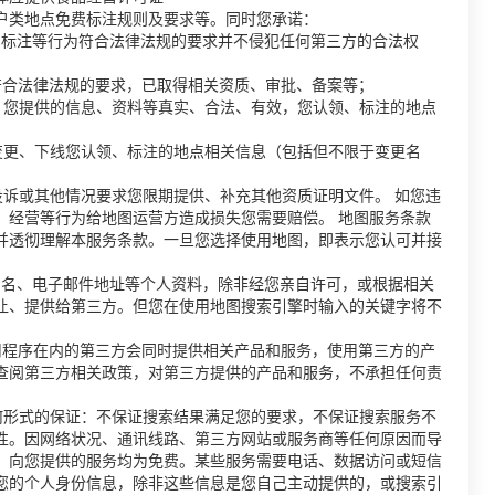
户类地点免费标注规则及要求等。同时您承诺：
、标注等行为符合法律法规的要求并不侵犯任何第三方的合法权
符合法律法规的要求，已取得相关资质、审批、备案等；
、您提供的信息、资料等真实、合法、有效，您认领、标注的地点
变更、下线您认领、标注的地点相关信息（包括但不限于变更名
投诉或其他情况要求您限期提供、补充其他资质证明文件。 如您违
、经营等行为给地图运营方造成损失您需要赔偿。 地图服务条款
并透彻理解本服务条款。一旦您选择使用地图，即表示您认可并接
户名、电子邮件地址等个人资料，除非经您亲自许可，或根据相关
让、提供给第三方。但您在使用地图搜索引擎时输入的关键字将不
用程序在内的第三方会同时提供相关产品和服务，使用第三方的产
查阅第三方相关政策，对第三方提供的产品和服务，不承担任何责
何形式的保证：不保证搜索结果满足您的要求，不保证搜索服务不
性。因网络状况、通讯线路、第三方网站或服务商等任何原因而导
，向您提供的服务均为免费。某些服务需要电话、数据访问或短信
您的个人身份信息，除非这些信息是您自己主动提供的，或搜索引