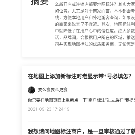
摘要
么新开店或连锁店都要地图标注？其实大家
的位置。尤其是对于商家而言，基本都会考
线，方便本地用户和外地游客查询，如果没
的商家来说宜早不宜迟。其次，地图标注利
中就降低了在用户心中的信任度。绝大多数
话，品牌词，会根据用户所在的区域，推送
司并实现地图标注的优质服务商，无论您是开店
在地图上添加新标注时老显示带*号必填怎？
要么瘦要么更瘦
你只要在地图页面上重新点一下“商户标注”进去后在“我
2021-09-23 17:24:19
我想请问地图标注商户，是一旦审核通过了