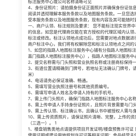
标注服务中心或公司名称清晰可见
4、身份证照片：请拍摄身份证正面照片并确保身份证信
阅读并透彻理解本服务条款以及地图服务条款。一旦您选
受本服务条款以及地图服务条款，现有内容及其可能随时
一、商户认领、标注规则及要求： 您不能标注现实世界
的信息，如您是代理商仅能在官方授权的代理区域内认领
标注或修改。标注认领地点成功后，您需要对地点数据进
商户标注中心，我们将有权解除您和标注认领地点之间的
1、如您的指路人地图标注服务中心铺有分指路人地图标注
直门指路人地图标注服务中心），指路人地图标注服务中
2、提交名称需与门头照和营业执照名称或注册商标保持
3、街道位置请精确到门牌号，若地址无法确认门牌号，请
米）
4、电话请务必保证准确、畅通。
5、需填写营业执照注册号和其他资质编号。
6、需填写申请人姓名及申请人持有的手机号。
7、需上传门头照片，确保门指路人地图标注服务中心名
8、需上传申请人手持身份证照片，且照片背景需要与门
9、需上传认领、标注确认书，且确认书中被授权人需与
10、需上传资质照片，请保证照片清晰、完整，上传的
（三选一）。 1
1、楼盘销售类地点请提供项目开发证明/楼盘预售许可证
使用证明或建设用地规划许可证等相关证明；食品经营主