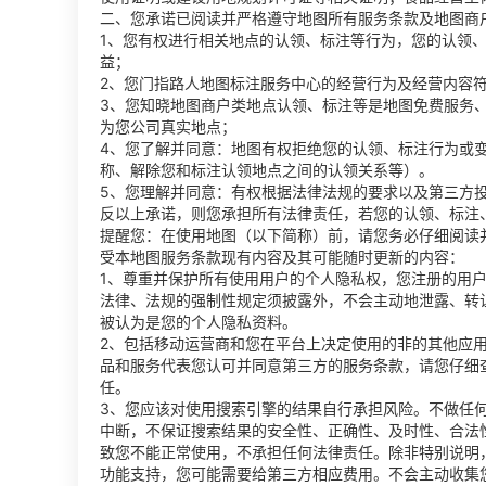
二、您承诺已阅读并严格遵守地图所有服务条款及地图商
1、您有权进行相关地点的认领、标注等行为，您的认领
益；
2、您门指路人地图标注服务中心的经营行为及经营内容
3、您知晓地图商户类地点认领、标注等是地图免费服务
为您公司真实地点；
4、您了解并同意：地图有权拒绝您的认领、标注行为或
称、解除您和标注认领地点之间的认领关系等）。
5、您理解并同意：有权根据法律法规的要求以及第三方
反以上承诺，则您承担所有法律责任，若您的认领、标注
提醒您：在使用地图（以下简称）前，请您务必仔细阅读
受本地图服务条款现有内容及其可能随时更新的内容：
1、尊重并保护所有使用用户的个人隐私权，您注册的用
法律、法规的强制性规定须披露外，不会主动地泄露、转
被认为是您的个人隐私资料。
2、包括移动运营商和您在平台上决定使用的非的其他应
品和服务代表您认可并同意第三方的服务条款，请您仔细
任。
3、您应该对使用搜索引擎的结果自行承担风险。不做任
中断，不保证搜索结果的安全性、正确性、及时性、合法
致您不能正常使用，不承担任何法律责任。除非特别说明
功能支持，您可能需要给第三方相应费用。不会主动收集