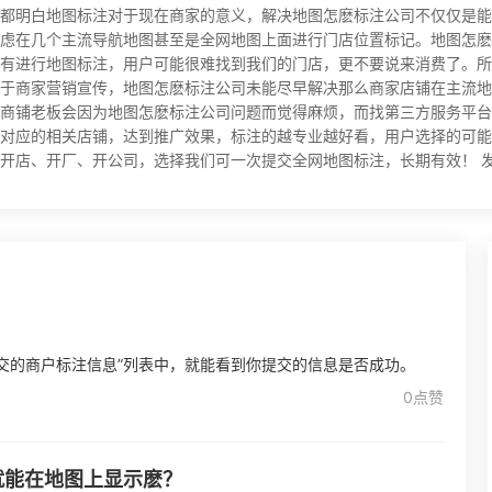
都明白地图标注对于现在商家的意义，解决地图怎麽标注公司不仅仅是能
虑在几个主流导航地图甚至是全网地图上面进行门店位置标记。地图怎麽
有进行地图标注，用户可能很难找到我们的门店，更不要说来消费了。所
于商家营销宣传，地图怎麽标注公司未能尽早解决那么商家店铺在主流地
商铺老板会因为地图怎麽标注公司问题而觉得麻烦，而找第三方服务平台
对应的相关店铺，达到推广效果，标注的越专业越好看，用户选择的可能
、开厂、开公司，选择我们可一次提交全网地图标注，长期有效！ 发布时间：20
提交的商户标注信息”列表中，就能看到你提交的信息是否成功。
0点赞
就能在地图上显示麽？