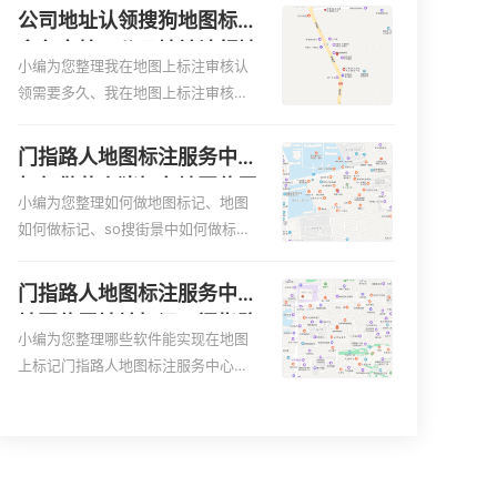
更容易地找到商户的实际位置。特别
图、家政公司如何入驻美团相关地图
公司地址认领搜狗地图标注
是对于新客户或不熟悉该地区的客户
标注知识，详情可查看下方正文！
多久审核？公司地址认领地
来说，地图标注可以提供明确的导航
小编为您整理我在地图上标注审核认
图标注多久审核？
指引，减少客户的迷路和浪费时间的
领需要多久、我在地图上标注审核认
可能性。增加客户信任和可靠性：地
领需要多久y、我在地图上标注审核认
图标注可以向客户传达商户的存在和
领需要多久i、我在地图上标注审核认
门指路人地图标注服务中心
实体指路人地图标注服务中心面的存
领需要多久Y、搜狗地图标注要多久才
如何做花小猪打车地图位置
在。对于一些客户来说，实体指路人
显示相关地图标注知识，详情可查看
小编为您整理如何做地图标记、地图
标记？门指路人地图标注服
地
下方正文！
如何做标记、so搜街景中如何做标
务中心花小猪打车地图位置
记、360e启花贷款申请通过了是要去
地址标记？
到门指路人地图标注服务中心办理手
门指路人地图标注服务中心
续的吗、哪些软件能实现在地图上标
地图位置地址标记？门指路
记门指路人地图标注服务中心位置相
小编为您整理哪些软件能实现在地图
人地图标注服务中心苹果地
关地图标注知识，详情可查看下方正
上标记门指路人地图标注服务中心位
图位置地址标记？
文！
置、门指路人地图标注服务中心地址
标注、如何创建门指路人地图标注服
务中心定位地址、如何创建门指路人
地图标注服务中心定位地址、服装门