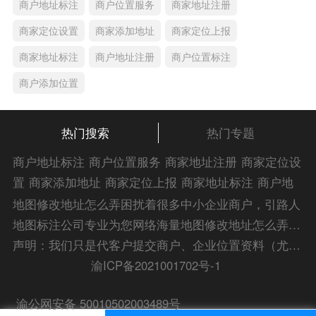
商户地址标注
商户位置服务
商家地址注册
商家定位设置
商家添加地址
商家定位上报
商家地址标注
商户地址注册
商户位置标注
商户添加位置
热门搜索
热门专题
商户地址标注
商户位置服务
商家地址注册
商家定位设
置
商家添加地址
商家定位上报
商家地址标注
商户地
址注册
商户位置标注
商户添加位置
商家位置服务
商
地图修改地址怎么弄困扰着很多中小企业商户，引路人
家添加位置
商户位置入驻
位置添加店名
商家位置注
地图标注公司专业为您网络海量地图修改地址怎么弄解
册
商户位置标注服务
公司添加位置
商家添加微信定
答信息，为您的企业地图标注宣传保驾护航！
声明：我们只是代客户提交商户、企业位置资料（尤其是不会操作觉得繁琐的客户），不是地图标注平台方。所提供服务为商业有偿帮助咨询人工服务费，全程都是人工提交资料，自身并不能对第三方网站的原始内容进行编辑，请知悉。Copyright 2014-2023 zlrmaps.com
位
添加门店微信
商家定位服务
商家定位信息
店铺添
渝ICP备2021001702号-1
加定位
商户地址定位
商户位置定位
商家地址认证
商
渝公网安备 50010502003489号
家位置标注
商家位置定位
添加门店信息
地图服务中