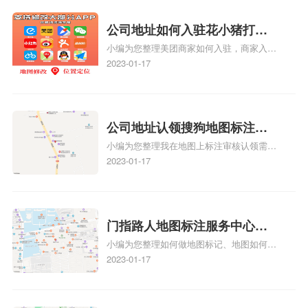
关服务或产品时，能够快速找到标注的商户
位置，增加商户被发现的机会。方便客户导
公司地址如何入驻花小猪打车
航：地图标注可以帮助客户更容易地找到商
小编为您整理美团商家如何入驻，商家入驻
地图标记？指路人地图标注服
户的实际位置。特别是对于新客户或不熟悉
教程、商家如何入驻地图、如何入驻地:、
2023-01-17
务中心铺如何入驻花小猪打车
该地区的客户来说，地图标注可以提供明确
养殖营业执照如何入驻地图、家政公司如何
的导航指引，减少客户的迷路和浪费时间的
地图标记？
入驻美团相关地图标注知识，详情可查看下
可能性。增加客户信任和可靠性：地图标注
方正文！
可以向客户传达商户的存在和实体指路人地
公司地址认领搜狗地图标注多
图标注服务中心面的存在。对于一些客户来
小编为您整理我在地图上标注审核认领需要
说，实体指路人地
久审核？公司地址认领地图标
多久、我在地图上标注审核认领需要多久
2023-01-17
注多久审核？
y、我在地图上标注审核认领需要多久i、我
在地图上标注审核认领需要多久Y、搜狗地
图标注要多久才显示相关地图标注知识，详
情可查看下方正文！
门指路人地图标注服务中心如
小编为您整理如何做地图标记、地图如何做
何做花小猪打车地图位置标
标记、so搜街景中如何做标记、360e启花贷
2023-01-17
记？门指路人地图标注服务中
款申请通过了是要去到门指路人地图标注服
心花小猪打车地图位置地址标
务中心办理手续的吗、哪些软件能实现在地
图上标记门指路人地图标注服务中心位置相