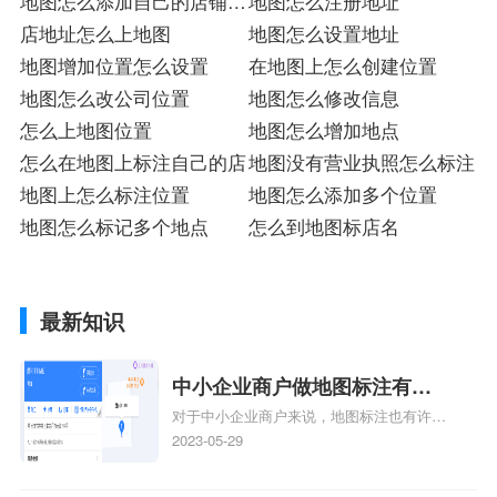
地图怎么添加自己的店铺地
地图怎么注册地址
址
店地址怎么上地图
地图怎么设置地址
地图增加位置怎么设置
在地图上怎么创建位置
地图怎么改公司位置
地图怎么修改信息
怎么上地图位置
地图怎么增加地点
怎么在地图上标注自己的店
地图没有营业执照怎么标注
地图上怎么标注位置
地图怎么添加多个位置
地图怎么标记多个地点
怎么到地图标店名
最新知识
中小企业商户做地图标注有什
对于中小企业商户来说，地图标注也有许多
么好处
好处，包括：提高可见性和曝光率：通过在
2023-05-29
地图上标注商户的位置，可以增加商户的可
见性和曝光率。当潜在客户在地图上搜索相