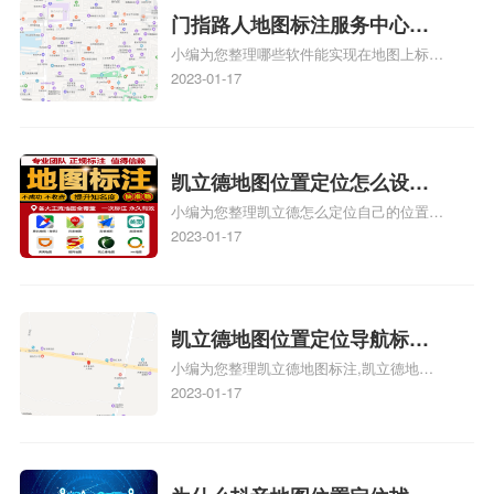
记？
关地图标注知识，详情可查看下方正文！
门指路人地图标注服务中心地
小编为您整理哪些软件能实现在地图上标记
图位置地址标记？门指路人地
门指路人地图标注服务中心位置、门指路人
2023-01-17
图标注服务中心苹果地图位置
地图标注服务中心地址标注、如何创建门指
地址标记？
路人地图标注服务中心定位地址、如何创建
门指路人地图标注服务中心定位地址、服装
门指路人地图标注服务中心地址标注上地图
凯立德地图位置定位怎么设置
怎么弄相关地图标注知识，详情可查看下方
小编为您整理凯立德怎么定位自己的位置
自己的指路人地图标注服务中
正文！
啊、手机凯立德地图定位怎么设置往上走、
2023-01-17
心名？凯立德地图位置定位怎
地图位置定位怎么设置自己的指路人地图标
么设置公司地址？
注服务中心名、凯立德手机版如何定位自己
的位置，求助、凯立德导航怎么设置指路人
地图标注服务中心铺招牌相关地图标注知
凯立德地图位置定位导航标
识，详情可查看下方正文！
小编为您整理凯立德地图标注,凯立德地图
注？凯立德地图位置定位,导航,
标注怎么做啊、凯立德地图标注,凯立德地
2023-01-17
标注？
图标注怎么做啊、凯立德地图标注,凯立德
地图标注怎么做啊、凯立德导航地图怎么实
时定位、车载凯立德导航能定位车的位置吗
相关地图标注知识，详情可查看下方正文！