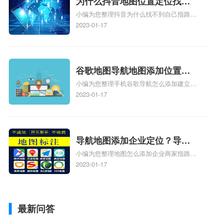
为什么抖音地图位置定位找不
小编为您整理抖音为什么找不到自己指路人
到了？抖音为什么找不到当前
地图标注服务中心铺的位置、地图位置更新
2023-01-17
定位了？
了，为什么抖音定位不同步更新、地图位置
电话号码更新了，为什么抖音定位不同步更
新、抖音为什么定位不到我指路人地图标注
服务中心位置、抖音突然不显示定位了相关
谷歌地图导航地图添加位置？
地图标注知识，详情可查看下方正文！
小编为您整理手机谷歌导航怎么添加建立多
添加谷歌地图导航位置？
人位置、如何在地图，谷歌地图添加公司位
2023-01-17
置……、谷歌地图怎么添加路线、谷歌地图
怎么添加路线、谷歌地图怎么添加地点相关
地图标注知识，详情可查看下方正文！
导航地图添加企业定位？导航
小编为您整理地图怎么添加企业商家指路人
定位企业？
地图标注服务中心铺名称、地图怎么添加企
2023-01-17
业商家指路人地图标注服务中心铺名称、企
业如何添加自己的企业位置到GPS导航地图
不同的GPS导航厂商都要添加吗、地图如何
最新问答
添加企业、地图如何添加企业相关地图标注
知识，详情可查看下方正文！