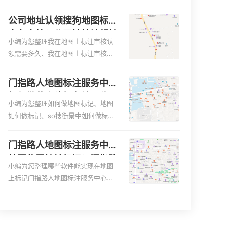
便客户导航：地图标注可以帮助客户
何入驻地:、养殖营业执照如何入驻地
更容易地找到商户的实际位置。特别
图、家政公司如何入驻美团相关地图
公司地址认领搜狗地图标注
是对于新客户或不熟悉该地区的客户
标注知识，详情可查看下方正文！
多久审核？公司地址认领地
来说，地图标注可以提供明确的导航
小编为您整理我在地图上标注审核认
图标注多久审核？
指引，减少客户的迷路和浪费时间的
领需要多久、我在地图上标注审核认
可能性。增加客户信任和可靠性：地
领需要多久y、我在地图上标注审核认
图标注可以向客户传达商户的存在和
领需要多久i、我在地图上标注审核认
门指路人地图标注服务中心
实体指路人地图标注服务中心面的存
领需要多久Y、搜狗地图标注要多久才
如何做花小猪打车地图位置
在。对于一些客户来说，实体指路人
显示相关地图标注知识，详情可查看
小编为您整理如何做地图标记、地图
标记？门指路人地图标注服
地
下方正文！
如何做标记、so搜街景中如何做标
务中心花小猪打车地图位置
记、360e启花贷款申请通过了是要去
地址标记？
到门指路人地图标注服务中心办理手
门指路人地图标注服务中心
续的吗、哪些软件能实现在地图上标
地图位置地址标记？门指路
记门指路人地图标注服务中心位置相
小编为您整理哪些软件能实现在地图
人地图标注服务中心苹果地
关地图标注知识，详情可查看下方正
上标记门指路人地图标注服务中心位
图位置地址标记？
文！
置、门指路人地图标注服务中心地址
标注、如何创建门指路人地图标注服
务中心定位地址、如何创建门指路人
地图标注服务中心定位地址、服装门