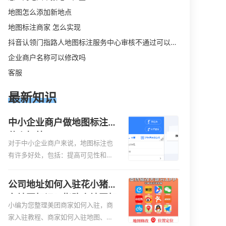
地图怎么添加新地点
地图标注商家 怎么实现
抖音认领门指路人地图标注服务中心审核不通过可以删除不
企业商户名称可以修改吗
客服
最新知识
中小企业商户做地图标注有
什么好处
对于中小企业商户来说，地图标注也
有许多好处，包括：提高可见性和曝
光率：通过在地图上标注商户的位
置，可以增加商户的可见性和曝光
公司地址如何入驻花小猪打
率。当潜在客户在地图上搜索相关服
车地图标记？指路人地图标
务或产品时，能够快速找到标注的商
小编为您整理美团商家如何入驻，商
注服务中心铺如何入驻花小
户位置，增加商户被发现的机会。方
家入驻教程、商家如何入驻地图、如
猪打车地图标记？