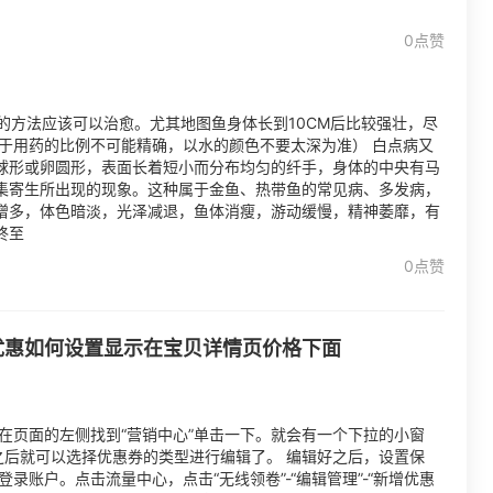
0点赞
的方法应该可以治愈。尤其地图鱼身体长到10CM后比较强壮，尽
于用药的比例不可能精确，以水的颜色不要太深为准） 白点病又
球形或卵圆形，表面长着短小而分布均匀的纤手，身体的中央有马
集寄生所出现的现象。这种属于金鱼、热带鱼的常见病、多发病，
增多，体色暗淡，光泽减退，鱼体消瘦，游动缓慢，精神萎靡，有
终至
0点赞
优惠如何设置显示在宝贝详情页价格下面
在页面的左侧找到“营销中心”单击一下。就会有一个下拉的小窗
之后就可以选择优惠券的类型进行编辑了。 编辑好之后，设置保
录账户。点击流量中心，点击“无线领卷”-“编辑管理”-“新增优惠