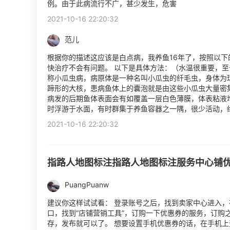
例。由于此病流行不广，甚少发生，危害
2021-10-16 22:20:32
范儿
根据你的描述这应该是白点病，我养鱼16年了，按照以下
快治疗不会有问题。 以下是具体方法：（水温很重要，至
称小瓜虫病，病原体是一种名叫小瓜虫的纤毛虫，身体为
蹄形的大核，患病鱼体上的囊泡就是由这些小瓜虫大量密
病发的后期鱼体表面会有如覆盖一层白色薄膜，体表粘液
时浮游于水面，有时群集于养鱼容器之一隅，很少活动，
2021-10-16 22:20:32
指路人地图标注指路人地图标注服务中心铺
PuangPuanw
建议你这样试试看： 登录账号之后，找到卖家中心进入，
口，找到“店铺营销工具”，订购一下优惠券的服务，订购
存，发布就可以了。 想要设置手机优惠券的话，在手机上登