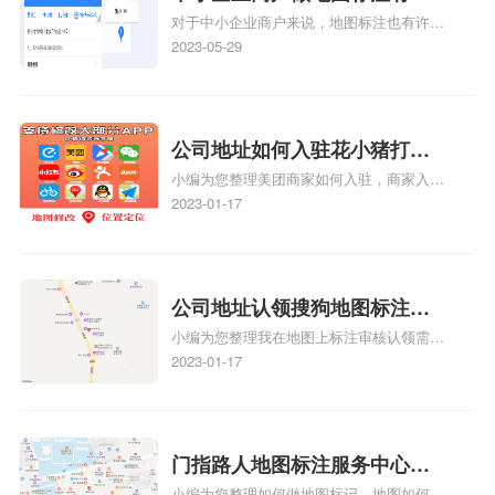
对于中小企业商户来说，地图标注也有许多
么好处
好处，包括：提高可见性和曝光率：通过在
2023-05-29
地图上标注商户的位置，可以增加商户的可
见性和曝光率。当潜在客户在地图上搜索相
关服务或产品时，能够快速找到标注的商户
位置，增加商户被发现的机会。方便客户导
公司地址如何入驻花小猪打车
航：地图标注可以帮助客户更容易地找到商
小编为您整理美团商家如何入驻，商家入驻
地图标记？指路人地图标注服
户的实际位置。特别是对于新客户或不熟悉
教程、商家如何入驻地图、如何入驻地:、
2023-01-17
务中心铺如何入驻花小猪打车
该地区的客户来说，地图标注可以提供明确
养殖营业执照如何入驻地图、家政公司如何
的导航指引，减少客户的迷路和浪费时间的
地图标记？
入驻美团相关地图标注知识，详情可查看下
可能性。增加客户信任和可靠性：地图标注
方正文！
可以向客户传达商户的存在和实体指路人地
公司地址认领搜狗地图标注多
图标注服务中心面的存在。对于一些客户来
小编为您整理我在地图上标注审核认领需要
说，实体指路人地
久审核？公司地址认领地图标
多久、我在地图上标注审核认领需要多久
2023-01-17
注多久审核？
y、我在地图上标注审核认领需要多久i、我
在地图上标注审核认领需要多久Y、搜狗地
图标注要多久才显示相关地图标注知识，详
情可查看下方正文！
门指路人地图标注服务中心如
小编为您整理如何做地图标记、地图如何做