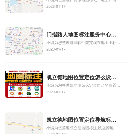
何做花小猪打车地图位置标
标记、so搜街景中如何做标记、360e启花贷
2023-01-17
记？门指路人地图标注服务中
款申请通过了是要去到门指路人地图标注服
心花小猪打车地图位置地址标
务中心办理手续的吗、哪些软件能实现在地
图上标记门指路人地图标注服务中心位置相
记？
关地图标注知识，详情可查看下方正文！
门指路人地图标注服务中心地
小编为您整理哪些软件能实现在地图上标记
图位置地址标记？门指路人地
门指路人地图标注服务中心位置、门指路人
2023-01-17
图标注服务中心苹果地图位置
地图标注服务中心地址标注、如何创建门指
地址标记？
路人地图标注服务中心定位地址、如何创建
门指路人地图标注服务中心定位地址、服装
门指路人地图标注服务中心地址标注上地图
凯立德地图位置定位怎么设置
怎么弄相关地图标注知识，详情可查看下方
小编为您整理凯立德怎么定位自己的位置
自己的指路人地图标注服务中
正文！
啊、手机凯立德地图定位怎么设置往上走、
2023-01-17
心名？凯立德地图位置定位怎
地图位置定位怎么设置自己的指路人地图标
么设置公司地址？
注服务中心名、凯立德手机版如何定位自己
的位置，求助、凯立德导航怎么设置指路人
地图标注服务中心铺招牌相关地图标注知
凯立德地图位置定位导航标
识，详情可查看下方正文！
小编为您整理凯立德地图标注,凯立德地图
注？凯立德地图位置定位,导航,