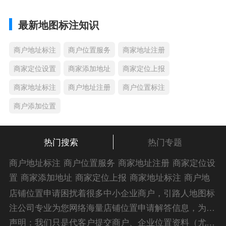
最新地图标注知识
商户地址标注
商户位置服务
商家地址注册
商家定位设置
商家添加地址
商家定位上报
商家地址标注
商户地址注册
商户位置标注
商户添加位置
热门搜索
热门专题
商户地址标注
商户位置服务
商家地址注册
商家定位设
置
商家添加地址
商家定位上报
商家地址标注
商户地
址注册
商户位置标注
商户添加位置
商家位置服务
商
店铺位置申请困扰着很多中小企业商户，引路人地图标
家添加位置
商户位置入驻
位置添加店名
商家位置注
注公司专业为您网络海量店铺位置申请解答信息，为您
册
商户位置标注服务
公司添加位置
商家添加微信定
的企业地图标注宣传保驾护航！
声明：我们只是代客户提交商户、企业位置资料（尤其是不会操作觉得繁琐的客户），不是地图标注平台方。所提供服务为商业有偿帮助咨询人工服务费，全程都是人工提交资料，自身并不能对第三方网站的原始内容进行编辑，请知悉。Copyright 2014-2023 zlrmaps.com