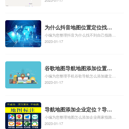
标注怎么做啊、凯立德地图标注,凯立德地
2023-01-17
标注？
图标注怎么做啊、凯立德地图标注,凯立德
地图标注怎么做啊、凯立德导航地图怎么实
时定位、车载凯立德导航能定位车的位置吗
相关地图标注知识，详情可查看下方正文！
为什么抖音地图位置定位找不
小编为您整理抖音为什么找不到自己指路人
到了？抖音为什么找不到当前
地图标注服务中心铺的位置、地图位置更新
2023-01-17
定位了？
了，为什么抖音定位不同步更新、地图位置
电话号码更新了，为什么抖音定位不同步更
新、抖音为什么定位不到我指路人地图标注
服务中心位置、抖音突然不显示定位了相关
谷歌地图导航地图添加位置？
地图标注知识，详情可查看下方正文！
小编为您整理手机谷歌导航怎么添加建立多
添加谷歌地图导航位置？
人位置、如何在地图，谷歌地图添加公司位
2023-01-17
置……、谷歌地图怎么添加路线、谷歌地图
怎么添加路线、谷歌地图怎么添加地点相关
地图标注知识，详情可查看下方正文！
导航地图添加企业定位？导航
小编为您整理地图怎么添加企业商家指路人
定位企业？
地图标注服务中心铺名称、地图怎么添加企
2023-01-17