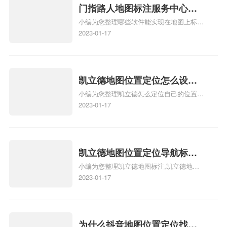
关地图标注知识，详情可查看下方正文！
门指路人地图标注服务中心地
小编为您整理哪些软件能实现在地图上标记
图位置地址标记？门指路人地
门指路人地图标注服务中心位置、门指路人
2023-01-17
图标注服务中心苹果地图位置
地图标注服务中心地址标注、如何创建门指
地址标记？
路人地图标注服务中心定位地址、如何创建
门指路人地图标注服务中心定位地址、服装
门指路人地图标注服务中心地址标注上地图
凯立德地图位置定位怎么设置
怎么弄相关地图标注知识，详情可查看下方
小编为您整理凯立德怎么定位自己的位置
自己的指路人地图标注服务中
正文！
啊、手机凯立德地图定位怎么设置往上走、
2023-01-17
心名？凯立德地图位置定位怎
地图位置定位怎么设置自己的指路人地图标
么设置公司地址？
注服务中心名、凯立德手机版如何定位自己
的位置，求助、凯立德导航怎么设置指路人
地图标注服务中心铺招牌相关地图标注知
凯立德地图位置定位导航标
识，详情可查看下方正文！
小编为您整理凯立德地图标注,凯立德地图
注？凯立德地图位置定位,导航,
标注怎么做啊、凯立德地图标注,凯立德地
2023-01-17
标注？
图标注怎么做啊、凯立德地图标注,凯立德
地图标注怎么做啊、凯立德导航地图怎么实
时定位、车载凯立德导航能定位车的位置吗
相关地图标注知识，详情可查看下方正文！
为什么抖音地图位置定位找不