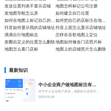
发送位置列表不显示店铺
地图怎样标记公司注册
发地图导航怎么弄
如何建立自己位置
如何在地图上标记自己的厂
如何把自己的店标注在地图
店铺
抖音如何显示我的店铺地址
上铺店
抖音上面怎么显示店铺地址
滴滴出行地图标志
怎样在谷歌地图上定位
发圈自定义的位置怎么删除
地图如何修改门店照片标
地图怎么看门店标
地图上的店铺照片怎么删除
最新知识
中小企业商户做地图标注有什
对于中小企业商户来说，地图标注也有许多
么好处
好处，包括：提高可见性和曝光率：通过在
2023-05-29
地图上标注商户的位置，可以增加商户的可
见性和曝光率。当潜在客户在地图上搜索相