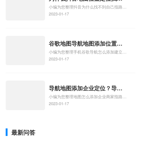
小编为您整理抖音为什么找不到自己指路人
到了？抖音为什么找不到当前
地图标注服务中心铺的位置、地图位置更新
2023-01-17
定位了？
了，为什么抖音定位不同步更新、地图位置
电话号码更新了，为什么抖音定位不同步更
新、抖音为什么定位不到我指路人地图标注
服务中心位置、抖音突然不显示定位了相关
谷歌地图导航地图添加位置？
地图标注知识，详情可查看下方正文！
小编为您整理手机谷歌导航怎么添加建立多
添加谷歌地图导航位置？
人位置、如何在地图，谷歌地图添加公司位
2023-01-17
置……、谷歌地图怎么添加路线、谷歌地图
怎么添加路线、谷歌地图怎么添加地点相关
地图标注知识，详情可查看下方正文！
导航地图添加企业定位？导航
小编为您整理地图怎么添加企业商家指路人
定位企业？
地图标注服务中心铺名称、地图怎么添加企
2023-01-17
业商家指路人地图标注服务中心铺名称、企
业如何添加自己的企业位置到GPS导航地图
不同的GPS导航厂商都要添加吗、地图如何
最新问答
添加企业、地图如何添加企业相关地图标注
知识，详情可查看下方正文！