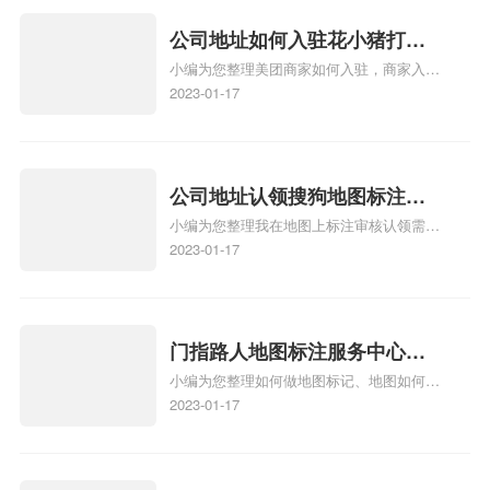
关服务或产品时，能够快速找到标注的商户
位置，增加商户被发现的机会。方便客户导
公司地址如何入驻花小猪打车
航：地图标注可以帮助客户更容易地找到商
小编为您整理美团商家如何入驻，商家入驻
地图标记？指路人地图标注服
户的实际位置。特别是对于新客户或不熟悉
教程、商家如何入驻地图、如何入驻地:、
2023-01-17
务中心铺如何入驻花小猪打车
该地区的客户来说，地图标注可以提供明确
养殖营业执照如何入驻地图、家政公司如何
的导航指引，减少客户的迷路和浪费时间的
地图标记？
入驻美团相关地图标注知识，详情可查看下
可能性。增加客户信任和可靠性：地图标注
方正文！
可以向客户传达商户的存在和实体指路人地
公司地址认领搜狗地图标注多
图标注服务中心面的存在。对于一些客户来
小编为您整理我在地图上标注审核认领需要
说，实体指路人地
久审核？公司地址认领地图标
多久、我在地图上标注审核认领需要多久
2023-01-17
注多久审核？
y、我在地图上标注审核认领需要多久i、我
在地图上标注审核认领需要多久Y、搜狗地
图标注要多久才显示相关地图标注知识，详
情可查看下方正文！
门指路人地图标注服务中心如
小编为您整理如何做地图标记、地图如何做
何做花小猪打车地图位置标
标记、so搜街景中如何做标记、360e启花贷
2023-01-17
记？门指路人地图标注服务中
款申请通过了是要去到门指路人地图标注服
心花小猪打车地图位置地址标
务中心办理手续的吗、哪些软件能实现在地
图上标记门指路人地图标注服务中心位置相
记？