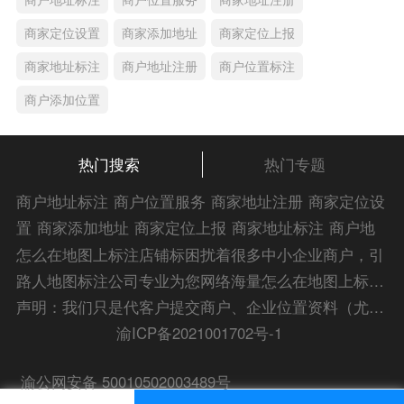
商家定位设置
商家添加地址
商家定位上报
商家地址标注
商户地址注册
商户位置标注
商户添加位置
热门搜索
热门专题
商户地址标注
商户位置服务
商家地址注册
商家定位设
置
商家添加地址
商家定位上报
商家地址标注
商户地
址注册
商户位置标注
商户添加位置
商家位置服务
商
怎么在地图上标注店铺标困扰着很多中小企业商户，引
家添加位置
商户位置入驻
位置添加店名
商家位置注
路人地图标注公司专业为您网络海量怎么在地图上标注
册
商户位置标注服务
公司添加位置
商家添加微信定
店铺标解答信息，为您的企业地图标注宣传保驾护航！
声明：我们只是代客户提交商户、企业位置资料（尤其是不会操作觉得繁琐的客户），不是地图标注平台方。所提供服务为商业有偿帮助咨询人工服务费，全程都是人工提交资料，自身并不能对第三方网站的原始内容进行编辑，请知悉。Copyright 2014-2023 zlrmaps.com
位
添加门店微信
商家定位服务
商家定位信息
店铺添
渝ICP备2021001702号-1
加定位
商户地址定位
商户位置定位
商家地址认证
商
渝公网安备 50010502003489号
家位置标注
商家位置定位
添加门店信息
地图服务中