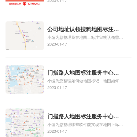
教程、商家如何入驻地图、如何入驻地:、
2023-01-17
务中心铺如何入驻花小猪打车
该地区的客户来说，地图标注可以提供明确
养殖营业执照如何入驻地图、家政公司如何
的导航指引，减少客户的迷路和浪费时间的
地图标记？
入驻美团相关地图标注知识，详情可查看下
可能性。增加客户信任和可靠性：地图标注
方正文！
可以向客户传达商户的存在和实体指路人地
公司地址认领搜狗地图标注多
图标注服务中心面的存在。对于一些客户来
小编为您整理我在地图上标注审核认领需要
说，实体指路人地
久审核？公司地址认领地图标
多久、我在地图上标注审核认领需要多久
2023-01-17
注多久审核？
y、我在地图上标注审核认领需要多久i、我
在地图上标注审核认领需要多久Y、搜狗地
图标注要多久才显示相关地图标注知识，详
情可查看下方正文！
门指路人地图标注服务中心如
小编为您整理如何做地图标记、地图如何做
何做花小猪打车地图位置标
标记、so搜街景中如何做标记、360e启花贷
2023-01-17
记？门指路人地图标注服务中
款申请通过了是要去到门指路人地图标注服
心花小猪打车地图位置地址标
务中心办理手续的吗、哪些软件能实现在地
图上标记门指路人地图标注服务中心位置相
记？
关地图标注知识，详情可查看下方正文！
门指路人地图标注服务中心地
小编为您整理哪些软件能实现在地图上标记
图位置地址标记？门指路人地
门指路人地图标注服务中心位置、门指路人
2023-01-17
图标注服务中心苹果地图位置