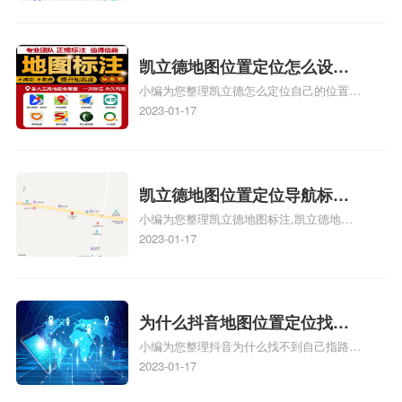
地图标注服务中心地址标注、如何创建门指
地址标记？
路人地图标注服务中心定位地址、如何创建
门指路人地图标注服务中心定位地址、服装
门指路人地图标注服务中心地址标注上地图
凯立德地图位置定位怎么设置
怎么弄相关地图标注知识，详情可查看下方
小编为您整理凯立德怎么定位自己的位置
自己的指路人地图标注服务中
正文！
啊、手机凯立德地图定位怎么设置往上走、
2023-01-17
心名？凯立德地图位置定位怎
地图位置定位怎么设置自己的指路人地图标
么设置公司地址？
注服务中心名、凯立德手机版如何定位自己
的位置，求助、凯立德导航怎么设置指路人
地图标注服务中心铺招牌相关地图标注知
凯立德地图位置定位导航标
识，详情可查看下方正文！
小编为您整理凯立德地图标注,凯立德地图
注？凯立德地图位置定位,导航,
标注怎么做啊、凯立德地图标注,凯立德地
2023-01-17
标注？
图标注怎么做啊、凯立德地图标注,凯立德
地图标注怎么做啊、凯立德导航地图怎么实
时定位、车载凯立德导航能定位车的位置吗
相关地图标注知识，详情可查看下方正文！
为什么抖音地图位置定位找不
小编为您整理抖音为什么找不到自己指路人
到了？抖音为什么找不到当前
地图标注服务中心铺的位置、地图位置更新
2023-01-17
定位了？
了，为什么抖音定位不同步更新、地图位置