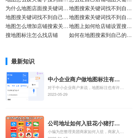
的店铺
为什么地图店面搜关键词搜
找到我
地图搜索关键词找不到自己
不出来
地图搜关键词找不到自己店
店铺
地图搜索关键词找不到自己
铺
地图怎么增加店铺搜索关键
店入驻
地图上如何给店铺设置搜索
词
搜地图标注怎么找店铺
关键词
如何在地图搜索到自己的店
铺
最新知识
中小企业商户做地图标注有什
对于中小企业商户来说，地图标注也有许多
么好处
好处，包括：提高可见性和曝光率：通过在
2023-05-29
地图上标注商户的位置，可以增加商户的可
见性和曝光率。当潜在客户在地图上搜索相
关服务或产品时，能够快速找到标注的商户
位置，增加商户被发现的机会。方便客户导
公司地址如何入驻花小猪打车
航：地图标注可以帮助客户更容易地找到商
小编为您整理美团商家如何入驻，商家入驻
地图标记？指路人地图标注服
户的实际位置。特别是对于新客户或不熟悉