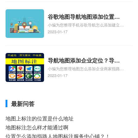
电话号码更新了，为什么抖音定位不同步更
新、抖音为什么定位不到我指路人地图标注
服务中心位置、抖音突然不显示定位了相关
谷歌地图导航地图添加位置？
地图标注知识，详情可查看下方正文！
小编为您整理手机谷歌导航怎么添加建立多
添加谷歌地图导航位置？
人位置、如何在地图，谷歌地图添加公司位
2023-01-17
置……、谷歌地图怎么添加路线、谷歌地图
怎么添加路线、谷歌地图怎么添加地点相关
地图标注知识，详情可查看下方正文！
导航地图添加企业定位？导航
小编为您整理地图怎么添加企业商家指路人
定位企业？
地图标注服务中心铺名称、地图怎么添加企
2023-01-17
业商家指路人地图标注服务中心铺名称、企
业如何添加自己的企业位置到GPS导航地图
不同的GPS导航厂商都要添加吗、地图如何
最新问答
添加企业、地图如何添加企业相关地图标注
知识，详情可查看下方正文！
地图上标注的位置是什么地址
地图标注怎么样才能通过啊
位置怎么添加指路人地图标注服务中心铺？！