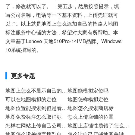
了，修改就可以了。 第五步，然后按照提示，填
写公司名称，电话等一下基本资料，上传凭证就可
以了。以上就是地图上怎么添加自己的指路人地图
标注服务中心铺的方法，希望对大家有所帮助。本
文章基于Lenovo 天逸510Pro-14IMB品牌、Windows
10系统撰写的。
更多专题
地图上怎么不显示自己的店
地图能模拟定位吗
铺名称
可以在地图模拟的定位
地图怎样模拟定位
地图位置能搜索到但是看不
地图怎么搜索商店标
到
地图免费标注怎么取消标
怎么上传店铺的位置
怎样在网站上传自己公司信
地图上店铺性质错了怎么改
息
地图怎么设关键字搜到自己
店
怎么让自己店铺地图关键词