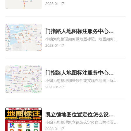
多久、我在地图上标注审核认领需要多久
2023-01-17
注多久审核？
y、我在地图上标注审核认领需要多久i、我
在地图上标注审核认领需要多久Y、搜狗地
图标注要多久才显示相关地图标注知识，详
情可查看下方正文！
门指路人地图标注服务中心如
小编为您整理如何做地图标记、地图如何做
何做花小猪打车地图位置标
标记、so搜街景中如何做标记、360e启花贷
2023-01-17
记？门指路人地图标注服务中
款申请通过了是要去到门指路人地图标注服
心花小猪打车地图位置地址标
务中心办理手续的吗、哪些软件能实现在地
图上标记门指路人地图标注服务中心位置相
记？
关地图标注知识，详情可查看下方正文！
门指路人地图标注服务中心地
小编为您整理哪些软件能实现在地图上标记
图位置地址标记？门指路人地
门指路人地图标注服务中心位置、门指路人
2023-01-17
图标注服务中心苹果地图位置
地图标注服务中心地址标注、如何创建门指
地址标记？
路人地图标注服务中心定位地址、如何创建
门指路人地图标注服务中心定位地址、服装
门指路人地图标注服务中心地址标注上地图
凯立德地图位置定位怎么设置
怎么弄相关地图标注知识，详情可查看下方
小编为您整理凯立德怎么定位自己的位置
自己的指路人地图标注服务中
正文！
啊、手机凯立德地图定位怎么设置往上走、
2023-01-17