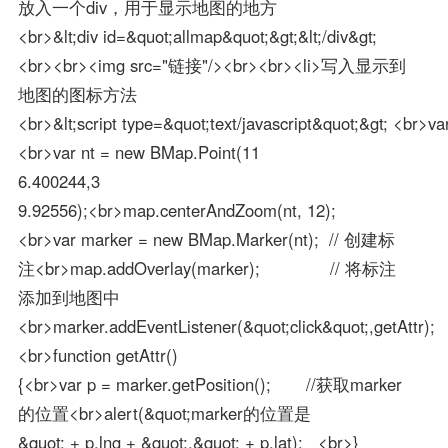
放入一个div，用于显示地图的地方
<br>&lt;div id=&quot;allmap&quot;&gt;&lt;/div&gt;
<br><br><img src="链接"/><br><br><li>写入显示到
地图的图标方法
<br>&lt;script type=&quot;text/javascript&quot;&gt; <br
<br>var nt = new BMap.Point(11
6.400244,3
9.92556);<br>map.centerAndZoom(nt, 12);
<br>var marker = new BMap.Marker(nt); // 创建标
注<br>map.addOverlay(marker); // 将标注
添加到地图中
<br>marker.addEventListener(&quot;click&quot;,getAttr);
<br>function getAttr()
{<br>var p = marker.getPosition(); //获取marker
的位置<br>alert(&quot;marker的位置是
&quot; + p.lng + &quot;,&quot; + p.lat); <br>}