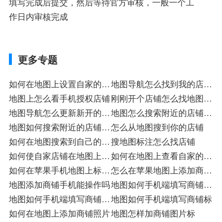
填写完成后提交，然后等待官方审核，一般一个工
作日内审核完成
更多专题
如何在地图上设置自家的店
地图导航怎么找到我的店铺
铺
地图上怎么看手机授权店铺
标
刚刚开个店铺怎么找地图上
地图导航怎么更新新开的店
导航标
地图怎么搜索附近的店铺入
铺
地图如何搜索附近的店铺入
驻
怎么从地图搜到你的店铺
驻
如何在地图搜索到自己的店
搜地图标注怎么找店铺
铺
如何使自家店铺在地图上能
如何在地图上查看自家的店
找到店
如何在苹果手机地图上标注
铺标
怎么在苹果地图上添加商铺
店铺
地图添加商铺手机能操作吗
地址
地图如何手机端填写商铺注
地图如何手机端填写商铺入
册
地图如何手机端填写商铺标
驻
如何在地图上添加商铺照片
地图怎样加商铺图片标