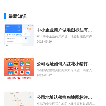
最新知识
中小企业商户做地图标注有什
对于中小企业商户来说，地图标注也有许多
么好处
好处，包括：提高可见性和曝光率：通过在
2023-05-29
地图上标注商户的位置，可以增加商户的可
见性和曝光率。当潜在客户在地图上搜索相
关服务或产品时，能够快速找到标注的商户
位置，增加商户被发现的机会。方便客户导
公司地址如何入驻花小猪打车
航：地图标注可以帮助客户更容易地找到商
小编为您整理美团商家如何入驻，商家入驻
地图标记？指路人地图标注服
户的实际位置。特别是对于新客户或不熟悉
教程、商家如何入驻地图、如何入驻地:、
2023-01-17
务中心铺如何入驻花小猪打车
该地区的客户来说，地图标注可以提供明确
养殖营业执照如何入驻地图、家政公司如何
的导航指引，减少客户的迷路和浪费时间的
地图标记？
入驻美团相关地图标注知识，详情可查看下
可能性。增加客户信任和可靠性：地图标注
方正文！
可以向客户传达商户的存在和实体指路人地
公司地址认领搜狗地图标注多
图标注服务中心面的存在。对于一些客户来
小编为您整理我在地图上标注审核认领需要
说，实体指路人地
久审核？公司地址认领地图标