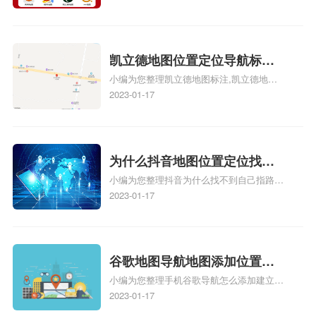
心名？凯立德地图位置定位怎
地图位置定位怎么设置自己的指路人地图标
么设置公司地址？
注服务中心名、凯立德手机版如何定位自己
的位置，求助、凯立德导航怎么设置指路人
地图标注服务中心铺招牌相关地图标注知
凯立德地图位置定位导航标
识，详情可查看下方正文！
小编为您整理凯立德地图标注,凯立德地图
注？凯立德地图位置定位,导航,
标注怎么做啊、凯立德地图标注,凯立德地
2023-01-17
标注？
图标注怎么做啊、凯立德地图标注,凯立德
地图标注怎么做啊、凯立德导航地图怎么实
时定位、车载凯立德导航能定位车的位置吗
相关地图标注知识，详情可查看下方正文！
为什么抖音地图位置定位找不
小编为您整理抖音为什么找不到自己指路人
到了？抖音为什么找不到当前
地图标注服务中心铺的位置、地图位置更新
2023-01-17
定位了？
了，为什么抖音定位不同步更新、地图位置
电话号码更新了，为什么抖音定位不同步更
新、抖音为什么定位不到我指路人地图标注
服务中心位置、抖音突然不显示定位了相关
谷歌地图导航地图添加位置？
地图标注知识，详情可查看下方正文！
小编为您整理手机谷歌导航怎么添加建立多
添加谷歌地图导航位置？
人位置、如何在地图，谷歌地图添加公司位
2023-01-17
置……、谷歌地图怎么添加路线、谷歌地图