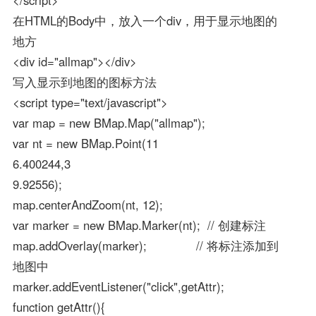
</script>
在HTML的Body中，放入一个div，用于显示地图的
地方
<div id="allmap"></div>
写入显示到地图的图标方法
<script type="text/javascript">
var map = new BMap.Map("allmap");
var nt = new BMap.Point(11
6.400244,3
9.92556);
map.centerAndZoom(nt, 12);
var marker = new BMap.Marker(nt); // 创建标注
map.addOverlay(marker); // 将标注添加到
地图中
marker.addEventListener("click",getAttr);
function getAttr(){