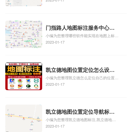
记？门指路人地图标注服务中
款申请通过了是要去到门指路人地图标注服
心花小猪打车地图位置地址标
务中心办理手续的吗、哪些软件能实现在地
图上标记门指路人地图标注服务中心位置相
记？
关地图标注知识，详情可查看下方正文！
门指路人地图标注服务中心地
小编为您整理哪些软件能实现在地图上标记
图位置地址标记？门指路人地
门指路人地图标注服务中心位置、门指路人
2023-01-17
图标注服务中心苹果地图位置
地图标注服务中心地址标注、如何创建门指
地址标记？
路人地图标注服务中心定位地址、如何创建
门指路人地图标注服务中心定位地址、服装
门指路人地图标注服务中心地址标注上地图
凯立德地图位置定位怎么设置
怎么弄相关地图标注知识，详情可查看下方
小编为您整理凯立德怎么定位自己的位置
自己的指路人地图标注服务中
正文！
啊、手机凯立德地图定位怎么设置往上走、
2023-01-17
心名？凯立德地图位置定位怎
地图位置定位怎么设置自己的指路人地图标
么设置公司地址？
注服务中心名、凯立德手机版如何定位自己
的位置，求助、凯立德导航怎么设置指路人
地图标注服务中心铺招牌相关地图标注知
凯立德地图位置定位导航标
识，详情可查看下方正文！
小编为您整理凯立德地图标注,凯立德地图
注？凯立德地图位置定位,导航,
标注怎么做啊、凯立德地图标注,凯立德地
2023-01-17
标注？