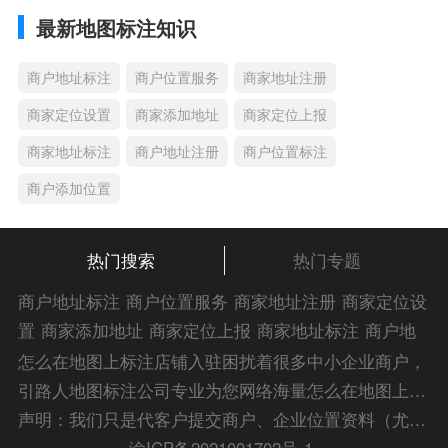
最新地图标注知识
商户地址标注
商户位置服务
商家地址注册
商家定位设置
商家添加地址
商家定位上报
商家地址标注
商户地址注册
商户位置标注
商户添加位置
热门搜索
热门专题
商户地址标注
商户位置服务
商家地址注册
商家定位设
置
商家添加地址
商家定位上报
商家地址标注
商户地
址注册
商户位置标注
商户添加位置
商家位置服务
商
怎么在地图上标注店铺入驻困扰着很多中小企业商户，
家添加位置
商户位置入驻
位置添加店名
商家位置注
引路人地图标注公司专业为您网络海量怎么在地图上标
册
商户位置标注服务
公司添加位置
商家添加微信定
注店铺入驻解答信息，为您的企业地图标注宣传保驾护
声明：我们只是代客户提交商户、企业位置资料（尤其是不会操作觉得繁琐的客户），不是地图标注平台方。所提供服务为商业有偿帮助咨询人工服务费，全程都是人工提交资料，自身并不能对第三方网站的原始内容进行编辑，请知悉。Copyright 2014-2023 zlrmaps.com
位
添加门店微信
商家定位服务
商家定位信息
店铺添
航！
渝ICP备2021001702号-1