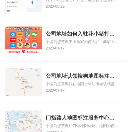
么好处
好处，包括：提高可见性和曝光率：通过在
2023-05-29
地图上标注商户的位置，可以增加商户的可
见性和曝光率。当潜在客户在地图上搜索相
关服务或产品时，能够快速找到标注的商户
位置，增加商户被发现的机会。方便客户导
公司地址如何入驻花小猪打车
航：地图标注可以帮助客户更容易地找到商
小编为您整理美团商家如何入驻，商家入驻
地图标记？指路人地图标注服
户的实际位置。特别是对于新客户或不熟悉
教程、商家如何入驻地图、如何入驻地:、
2023-01-17
务中心铺如何入驻花小猪打车
该地区的客户来说，地图标注可以提供明确
养殖营业执照如何入驻地图、家政公司如何
的导航指引，减少客户的迷路和浪费时间的
地图标记？
入驻美团相关地图标注知识，详情可查看下
可能性。增加客户信任和可靠性：地图标注
方正文！
可以向客户传达商户的存在和实体指路人地
公司地址认领搜狗地图标注多
图标注服务中心面的存在。对于一些客户来
小编为您整理我在地图上标注审核认领需要
说，实体指路人地
久审核？公司地址认领地图标
多久、我在地图上标注审核认领需要多久
2023-01-17
注多久审核？
y、我在地图上标注审核认领需要多久i、我
在地图上标注审核认领需要多久Y、搜狗地
图标注要多久才显示相关地图标注知识，详
情可查看下方正文！
门指路人地图标注服务中心如
小编为您整理如何做地图标记、地图如何做
何做花小猪打车地图位置标
标记、so搜街景中如何做标记、360e启花贷
2023-01-17