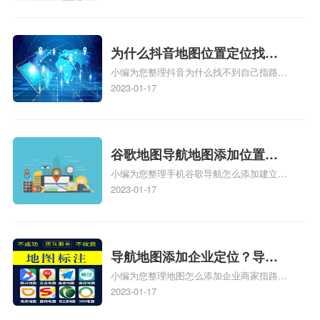
图标注怎么做啊、凯立德地图标注,凯立德
地图标注怎么做啊、凯立德导航地图怎么实
时定位、车载凯立德导航能定位车的位置吗
相关地图标注知识，详情可查看下方正文！
为什么抖音地图位置定位找不
小编为您整理抖音为什么找不到自己指路人
到了？抖音为什么找不到当前
地图标注服务中心铺的位置、地图位置更新
2023-01-17
定位了？
了，为什么抖音定位不同步更新、地图位置
电话号码更新了，为什么抖音定位不同步更
新、抖音为什么定位不到我指路人地图标注
服务中心位置、抖音突然不显示定位了相关
谷歌地图导航地图添加位置？
地图标注知识，详情可查看下方正文！
小编为您整理手机谷歌导航怎么添加建立多
添加谷歌地图导航位置？
人位置、如何在地图，谷歌地图添加公司位
2023-01-17
置……、谷歌地图怎么添加路线、谷歌地图
怎么添加路线、谷歌地图怎么添加地点相关
地图标注知识，详情可查看下方正文！
导航地图添加企业定位？导航
小编为您整理地图怎么添加企业商家指路人
定位企业？
地图标注服务中心铺名称、地图怎么添加企
2023-01-17
业商家指路人地图标注服务中心铺名称、企