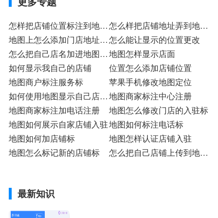
更多专题
怎样把店铺位置标注到地图
怎么样把店铺地址弄到地图
上入驻
地图上怎么添加门店地址入
上入驻
怎么能让显示的位置更改
驻
怎么把自己店名加进地图注
地图怎样显示店面
册
如何显示我自己的店铺
位置怎么添加店铺位置
地图商户标注服务标
苹果手机修改地图定位
如何使用地图显示自己店铺
地图商家标注中心注册
标
地图商家标注加电话注册
地图怎么修改门店的入驻标
地图如何展示自家店铺入驻
地图如何标注电话标
地图如何加店铺标
地图怎样认证店铺入驻
地图怎么标记新的店铺标
怎么把自己店铺上传到地图
上铺店
最新知识