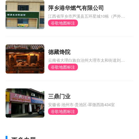
萍乡港华燃气有限公司
江西省萍乡市芦溪县五环星城10栋（芦外和
体育馆对面）
谷歌地图标注
德藏馋院
云南省大理白族自治州大理市太和街道刘官
厂村委会风阳邑村290号
谷歌地图标注
三鼎门业
安徽省-池州市-贵池区-翠微西路434室
谷歌地图标注