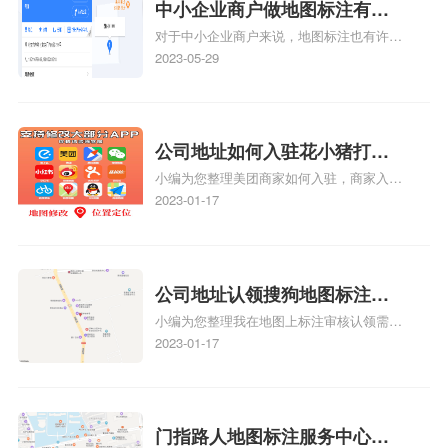
中小企业商户做地图标注有什
对于中小企业商户来说，地图标注也有许多
么好处
好处，包括：提高可见性和曝光率：通过在
2023-05-29
地图上标注商户的位置，可以增加商户的可
见性和曝光率。当潜在客户在地图上搜索相
关服务或产品时，能够快速找到标注的商户
位置，增加商户被发现的机会。方便客户导
公司地址如何入驻花小猪打车
航：地图标注可以帮助客户更容易地找到商
小编为您整理美团商家如何入驻，商家入驻
地图标记？指路人地图标注服
户的实际位置。特别是对于新客户或不熟悉
教程、商家如何入驻地图、如何入驻地:、
2023-01-17
务中心铺如何入驻花小猪打车
该地区的客户来说，地图标注可以提供明确
养殖营业执照如何入驻地图、家政公司如何
的导航指引，减少客户的迷路和浪费时间的
地图标记？
入驻美团相关地图标注知识，详情可查看下
可能性。增加客户信任和可靠性：地图标注
方正文！
可以向客户传达商户的存在和实体指路人地
公司地址认领搜狗地图标注多
图标注服务中心面的存在。对于一些客户来
小编为您整理我在地图上标注审核认领需要
说，实体指路人地
久审核？公司地址认领地图标
多久、我在地图上标注审核认领需要多久
2023-01-17
注多久审核？
y、我在地图上标注审核认领需要多久i、我
在地图上标注审核认领需要多久Y、搜狗地
图标注要多久才显示相关地图标注知识，详
情可查看下方正文！
门指路人地图标注服务中心如