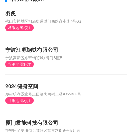
羽炙
佛山市禅城区祖庙街道城门西路商业街4号G2
谷歌地图标注
宁波江源钢铁有限公司
宁波高新区东环钢贸城1号门B区B-1-1
谷歌地图标注
2024健身空间
厚街镇湖景壹号庄园沿街商铺二楼A12-B08号
谷歌地图标注
厦门君能科技有限公司
翔安区民安街道后莲社区莲亭路516号火炬高