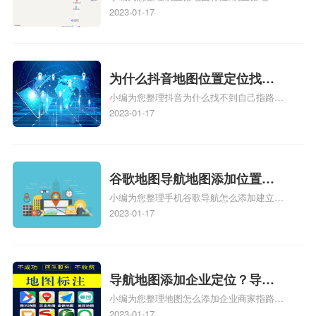
标注怎么做啊、凯立德地图标注,凯立德地
2023-01-17
标注？
图标注怎么做啊、凯立德地图标注,凯立德
地图标注怎么做啊、凯立德导航地图怎么实
时定位、车载凯立德导航能定位车的位置吗
相关地图标注知识，详情可查看下方正文！
为什么抖音地图位置定位找不
小编为您整理抖音为什么找不到自己指路人
到了？抖音为什么找不到当前
地图标注服务中心铺的位置、地图位置更新
2023-01-17
定位了？
了，为什么抖音定位不同步更新、地图位置
电话号码更新了，为什么抖音定位不同步更
新、抖音为什么定位不到我指路人地图标注
服务中心位置、抖音突然不显示定位了相关
谷歌地图导航地图添加位置？
地图标注知识，详情可查看下方正文！
小编为您整理手机谷歌导航怎么添加建立多
添加谷歌地图导航位置？
人位置、如何在地图，谷歌地图添加公司位
2023-01-17
置……、谷歌地图怎么添加路线、谷歌地图
怎么添加路线、谷歌地图怎么添加地点相关
地图标注知识，详情可查看下方正文！
导航地图添加企业定位？导航
小编为您整理地图怎么添加企业商家指路人
定位企业？
地图标注服务中心铺名称、地图怎么添加企
2023-01-17