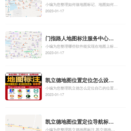
小编为您整理如何做地图标记、地图如何做
何做花小猪打车地图位置标
标记、so搜街景中如何做标记、360e启花贷
2023-01-17
记？门指路人地图标注服务中
款申请通过了是要去到门指路人地图标注服
心花小猪打车地图位置地址标
务中心办理手续的吗、哪些软件能实现在地
图上标记门指路人地图标注服务中心位置相
记？
关地图标注知识，详情可查看下方正文！
门指路人地图标注服务中心地
小编为您整理哪些软件能实现在地图上标记
图位置地址标记？门指路人地
门指路人地图标注服务中心位置、门指路人
2023-01-17
图标注服务中心苹果地图位置
地图标注服务中心地址标注、如何创建门指
地址标记？
路人地图标注服务中心定位地址、如何创建
门指路人地图标注服务中心定位地址、服装
门指路人地图标注服务中心地址标注上地图
凯立德地图位置定位怎么设置
怎么弄相关地图标注知识，详情可查看下方
小编为您整理凯立德怎么定位自己的位置
自己的指路人地图标注服务中
正文！
啊、手机凯立德地图定位怎么设置往上走、
2023-01-17
心名？凯立德地图位置定位怎
地图位置定位怎么设置自己的指路人地图标
么设置公司地址？
注服务中心名、凯立德手机版如何定位自己
的位置，求助、凯立德导航怎么设置指路人
地图标注服务中心铺招牌相关地图标注知
凯立德地图位置定位导航标
识，详情可查看下方正文！
小编为您整理凯立德地图标注,凯立德地图
注？凯立德地图位置定位,导航,