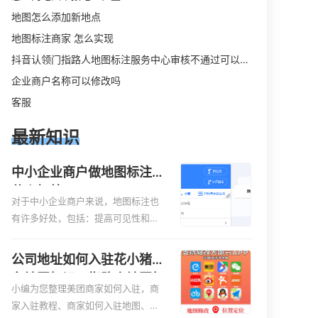
地图怎么添加新地点
地图标注商家 怎么实现
抖音认领门指路人地图标注服务中心审核不通过可以删除不
企业商户名称可以修改吗
客服
最新知识
中小企业商户做地图标注有
什么好处
对于中小企业商户来说，地图标注也
有许多好处，包括：提高可见性和曝
光率：通过在地图上标注商户的位
置，可以增加商户的可见性和曝光
公司地址如何入驻花小猪打
率。当潜在客户在地图上搜索相关服
车地图标记？指路人地图标
务或产品时，能够快速找到标注的商
小编为您整理美团商家如何入驻，商
注服务中心铺如何入驻花小
户位置，增加商户被发现的机会。方
家入驻教程、商家如何入驻地图、如
猪打车地图标记？