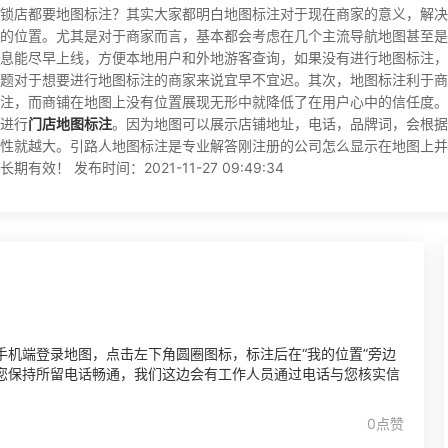
锁店都要地图标注？其实大家都明白地图标注对于现在商家的意义，解决
的位置。尤其是对于商家而言，基本都会考虑在几个主流导航地图甚至是
息能尽早上线，方便本地用户和外地游客查询，如果没有进行地图标注，
题对于想要进行地图标注的商家来说宜早不宜迟。其次，地图标注利于商
注，而商铺在地图上没有位置展现无形中就降低了在用户心中的信任度。
进行
门店地图标注
。因为地图可以展示店铺地址，电话，品牌词，会根
性就越大。引路人地图标注是专业解答刚注册的公司怎么显示在地图上并
！ 发布时间：2021-11-27 09:49:34
机端登录地图，点击左下角圆圈图标，标注后在“我的位置”旁边
您保持所留电话畅通，我们这边会有工作人员通过电话与您核实信
0点赞