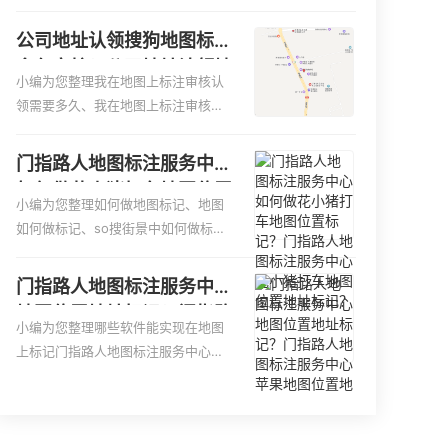
便客户导航：地图标注可以帮助客户
何入驻地:、养殖营业执照如何入驻地
更容易地找到商户的实际位置。特别
图、家政公司如何入驻美团相关地图
公司地址认领搜狗地图标注
是对于新客户或不熟悉该地区的客户
标注知识，详情可查看下方正文！
多久审核？公司地址认领地
来说，地图标注可以提供明确的导航
小编为您整理我在地图上标注审核认
图标注多久审核？
指引，减少客户的迷路和浪费时间的
领需要多久、我在地图上标注审核认
可能性。增加客户信任和可靠性：地
领需要多久y、我在地图上标注审核认
图标注可以向客户传达商户的存在和
领需要多久i、我在地图上标注审核认
门指路人地图标注服务中心
实体指路人地图标注服务中心面的存
领需要多久Y、搜狗地图标注要多久才
如何做花小猪打车地图位置
在。对于一些客户来说，实体指路人
显示相关地图标注知识，详情可查看
小编为您整理如何做地图标记、地图
标记？门指路人地图标注服
地
下方正文！
如何做标记、so搜街景中如何做标
务中心花小猪打车地图位置
记、360e启花贷款申请通过了是要去
地址标记？
到门指路人地图标注服务中心办理手
门指路人地图标注服务中心
续的吗、哪些软件能实现在地图上标
地图位置地址标记？门指路
记门指路人地图标注服务中心位置相
小编为您整理哪些软件能实现在地图
人地图标注服务中心苹果地
关地图标注知识，详情可查看下方正
上标记门指路人地图标注服务中心位
图位置地址标记？
文！
置、门指路人地图标注服务中心地址
标注、如何创建门指路人地图标注服
务中心定位地址、如何创建门指路人
地图标注服务中心定位地址、服装门