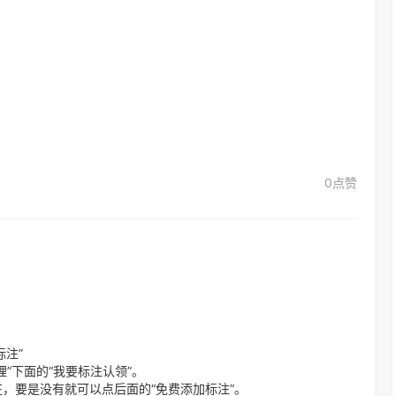
0点赞
注”
”下面的“我要标注认领”。
，要是没有就可以点后面的“免费添加标注”。