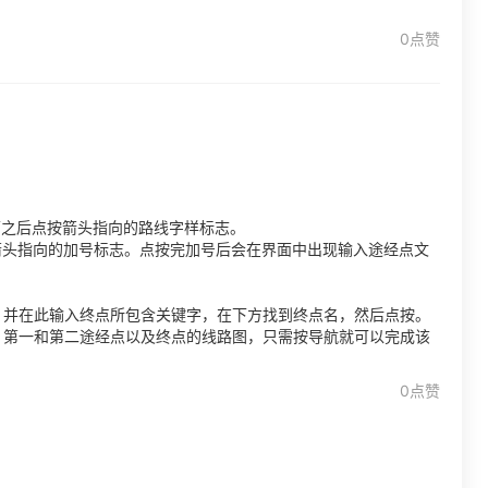
0点赞
面之后点按箭头指向的路线字样标志。
箭头指向的加号标志。点按完加号后会在界面中出现输入途经点文
，并在此输入终点所包含关键字，在下方找到终点名，然后点按。
，第一和第二途经点以及终点的线路图，只需按导航就可以完成该
0点赞