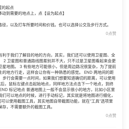
置的起点
移动到需要的地点上，点【设为起点】
的路径，以及打车所要时间和价钱。也可以选择公交及步行方式。
0点赞
有利于我们了解目的地的方向，其实，我们还可以使用卫星图、全
 2 卫星图和普通路线图差别并不大，只不过是卫星图看起来会更
星地图。 3 有些地方可能很小，但是周边路况很复杂，为了提前
的地方行走，这样会让你有一种熟悉的感觉。 END 两地间的距
要，步行会需要一点时间，如果我们想要知道确切的距离，可以使用
2 然后，鼠标左键点击起始地点，同样地方法点击下一个地点，到终
END 标记地点 普通地图上一般不会显示很小的地方，比如小区里
我们可以地点的时候，进行手动标记，其实就是将地图进行细化，
我们可以使用截图工具，其实地图自带截图功能，就在“工具”选项里
保存，不需要额外的截图工具。
0点赞