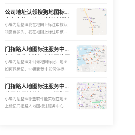
便客户导航：地图标注可以帮助客户
何入驻地:、养殖营业执照如何入驻地
更容易地找到商户的实际位置。特别
图、家政公司如何入驻美团相关地图
公司地址认领搜狗地图标注
是对于新客户或不熟悉该地区的客户
标注知识，详情可查看下方正文！
多久审核？公司地址认领地
来说，地图标注可以提供明确的导航
小编为您整理我在地图上标注审核认
图标注多久审核？
指引，减少客户的迷路和浪费时间的
领需要多久、我在地图上标注审核认
可能性。增加客户信任和可靠性：地
领需要多久y、我在地图上标注审核认
图标注可以向客户传达商户的存在和
领需要多久i、我在地图上标注审核认
门指路人地图标注服务中心
实体指路人地图标注服务中心面的存
领需要多久Y、搜狗地图标注要多久才
如何做花小猪打车地图位置
在。对于一些客户来说，实体指路人
显示相关地图标注知识，详情可查看
小编为您整理如何做地图标记、地图
标记？门指路人地图标注服
地
下方正文！
如何做标记、so搜街景中如何做标
务中心花小猪打车地图位置
记、360e启花贷款申请通过了是要去
地址标记？
到门指路人地图标注服务中心办理手
门指路人地图标注服务中心
续的吗、哪些软件能实现在地图上标
地图位置地址标记？门指路
记门指路人地图标注服务中心位置相
小编为您整理哪些软件能实现在地图
人地图标注服务中心苹果地
关地图标注知识，详情可查看下方正
上标记门指路人地图标注服务中心位
图位置地址标记？
文！
置、门指路人地图标注服务中心地址
标注、如何创建门指路人地图标注服
务中心定位地址、如何创建门指路人
地图标注服务中心定位地址、服装门