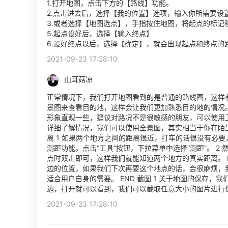
1.打开地图，点击下方的【路线】功能。
2.点击进去后，选择【我的位置】选项，输入你所需要设
3.或者选择【地图选点】，手指按住地图，将起点的标记
5.起点设好后，选择【输入终点】
6.设好终点以后，选择【确定】，就会出现起点和终点
2021-09-23 17:28:10
山耳菇凉
正常情况下，我们打开地图看到的是普通的路线图，这样
景图来查看目的地，这样会让我们更加熟悉目的地的情况。
形象直观一些，建议对路况不是很敏感的朋友，可以使用卫
详细了解情况，我们可以使用全景图，其实相当于你在陌生
离 1 如果两个地方之间的距离很近，打车的话很没有必
测距功能。点击“工具”按钮，下拉菜单中选择“测距”。 
点时双击即可，这样我们就能知道两个地方的真实距离。 
边的位置，如果我们下次再要这个地点的话，会很麻烦，
适合用户自身的需要。 END 截图 1 关于地图的保存，
边，打开就可以看到，我们可以截取任意大小的图片进行
2021-09-23 17:28:10