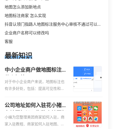
地图怎么添加新地点
地图标注商家 怎么实现
抖音认领门指路人地图标注服务中心审核不通过可以删除不
企业商户名称可以修改吗
客服
最新知识
中小企业商户做地图标注有
什么好处
对于中小企业商户来说，地图标注也
有许多好处，包括：提高可见性和曝
光率：通过在地图上标注商户的位
置，可以增加商户的可见性和曝光
公司地址如何入驻花小猪打
率。当潜在客户在地图上搜索相关服
车地图标记？指路人地图标
务或产品时，能够快速找到标注的商
小编为您整理美团商家如何入驻，商
注服务中心铺如何入驻花小
户位置，增加商户被发现的机会。方
家入驻教程、商家如何入驻地图、如
猪打车地图标记？