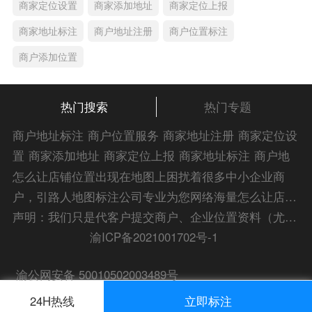
商家定位设置
商家添加地址
商家定位上报
商家地址标注
商户地址注册
商户位置标注
商户添加位置
热门搜索
热门专题
商户地址标注
商户位置服务
商家地址注册
商家定位设
置
商家添加地址
商家定位上报
商家地址标注
商户地
址注册
商户位置标注
商户添加位置
商家位置服务
商
怎么让店铺位置出现在地图上困扰着很多中小企业商
家添加位置
商户位置入驻
位置添加店名
商家位置注
户，引路人地图标注公司专业为您网络海量怎么让店铺
册
商户位置标注服务
公司添加位置
商家添加微信定
位置出现在地图上解答信息，为您的企业地图标注宣传
声明：我们只是代客户提交商户、企业位置资料（尤其是不会操作觉得繁琐的客户），不是地图标注平台方。所提供服务为商业有偿帮助咨询人工服务费，全程都是人工提交资料，自身并不能对第三方网站的原始内容进行编辑，请知悉。Copyright 2014-2023 zlrmaps.com
位
添加门店微信
商家定位服务
商家定位信息
店铺添
保驾护航！
渝ICP备2021001702号-1
加定位
商户地址定位
商户位置定位
商家地址认证
商
渝公网安备 50010502003489号
家位置标注
商家位置定位
添加门店信息
地图服务中
心
门店地图显示
24H热线
立即标注