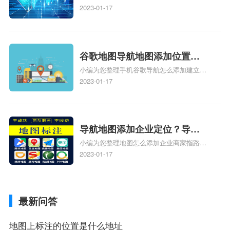
地图标注服务中心铺的位置、地图位置更新
2023-01-17
定位了？
了，为什么抖音定位不同步更新、地图位置
电话号码更新了，为什么抖音定位不同步更
新、抖音为什么定位不到我指路人地图标注
服务中心位置、抖音突然不显示定位了相关
谷歌地图导航地图添加位置？
地图标注知识，详情可查看下方正文！
小编为您整理手机谷歌导航怎么添加建立多
添加谷歌地图导航位置？
人位置、如何在地图，谷歌地图添加公司位
2023-01-17
置……、谷歌地图怎么添加路线、谷歌地图
怎么添加路线、谷歌地图怎么添加地点相关
地图标注知识，详情可查看下方正文！
导航地图添加企业定位？导航
小编为您整理地图怎么添加企业商家指路人
定位企业？
地图标注服务中心铺名称、地图怎么添加企
2023-01-17
业商家指路人地图标注服务中心铺名称、企
业如何添加自己的企业位置到GPS导航地图
不同的GPS导航厂商都要添加吗、地图如何
最新问答
添加企业、地图如何添加企业相关地图标注
知识，详情可查看下方正文！
地图上标注的位置是什么地址