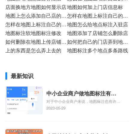
店面换地方地图如何显示店
店注册
地图如何加上门店信息标
地图上怎么添加自己店的位
怎样在地图上标注自己的店
置
怎样在地图上标注自己的店
铺怎么收费
地图怎么给地点标注入驻店
铺?地图添加商铺位置
地图标注软地图标注修改
地图添加了店铺怎么删除店
如何删除在地图上传店铺招
如何把自己的门店弄到地图
牌
上的东西是怎么弄上去的
上
地图标注多个地点多条路线
最新知识
中小企业商户做地图标注有什
对于中小企业商户来说，地图标注也有许多
么好处
好处，包括：提高可见性和曝光率：通过在
2023-05-29
地图上标注商户的位置，可以增加商户的可
见性和曝光率。当潜在客户在地图上搜索相
关服务或产品时，能够快速找到标注的商户