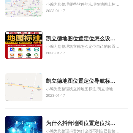
小编为您整理哪些软件能实现在地图上标记
图位置地址标记？门指路人地
门指路人地图标注服务中心位置、门指路人
2023-01-17
图标注服务中心苹果地图位置
地图标注服务中心地址标注、如何创建门指
地址标记？
路人地图标注服务中心定位地址、如何创建
门指路人地图标注服务中心定位地址、服装
门指路人地图标注服务中心地址标注上地图
凯立德地图位置定位怎么设置
怎么弄相关地图标注知识，详情可查看下方
小编为您整理凯立德怎么定位自己的位置
自己的指路人地图标注服务中
正文！
啊、手机凯立德地图定位怎么设置往上走、
2023-01-17
心名？凯立德地图位置定位怎
地图位置定位怎么设置自己的指路人地图标
么设置公司地址？
注服务中心名、凯立德手机版如何定位自己
的位置，求助、凯立德导航怎么设置指路人
地图标注服务中心铺招牌相关地图标注知
凯立德地图位置定位导航标
识，详情可查看下方正文！
小编为您整理凯立德地图标注,凯立德地图
注？凯立德地图位置定位,导航,
标注怎么做啊、凯立德地图标注,凯立德地
2023-01-17
标注？
图标注怎么做啊、凯立德地图标注,凯立德
地图标注怎么做啊、凯立德导航地图怎么实
时定位、车载凯立德导航能定位车的位置吗
相关地图标注知识，详情可查看下方正文！
为什么抖音地图位置定位找不
小编为您整理抖音为什么找不到自己指路人
到了？抖音为什么找不到当前