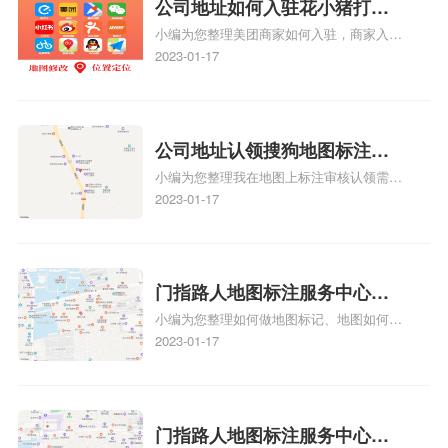
位置，增加商户被发现的机会。方便客户导
公司地址如何入驻花小猪打车
航：地图标注可以帮助客户更容易地找到商
小编为您整理美团商家如何入驻，商家入驻
地图标记？指路人地图标注服
户的实际位置。特别是对于新客户或不熟悉
教程、商家如何入驻地图、如何入驻地:、
2023-01-17
务中心铺如何入驻花小猪打车
该地区的客户来说，地图标注可以提供明确
养殖营业执照如何入驻地图、家政公司如何
的导航指引，减少客户的迷路和浪费时间的
地图标记？
入驻美团相关地图标注知识，详情可查看下
可能性。增加客户信任和可靠性：地图标注
方正文！
可以向客户传达商户的存在和实体指路人地
公司地址认领搜狗地图标注多
图标注服务中心面的存在。对于一些客户来
小编为您整理我在地图上标注审核认领需要
说，实体指路人地
久审核？公司地址认领地图标
多久、我在地图上标注审核认领需要多久
2023-01-17
注多久审核？
y、我在地图上标注审核认领需要多久i、我
在地图上标注审核认领需要多久Y、搜狗地
图标注要多久才显示相关地图标注知识，详
情可查看下方正文！
门指路人地图标注服务中心如
小编为您整理如何做地图标记、地图如何做
何做花小猪打车地图位置标
标记、so搜街景中如何做标记、360e启花贷
2023-01-17
记？门指路人地图标注服务中
款申请通过了是要去到门指路人地图标注服
心花小猪打车地图位置地址标
务中心办理手续的吗、哪些软件能实现在地
图上标记门指路人地图标注服务中心位置相
记？
关地图标注知识，详情可查看下方正文！
门指路人地图标注服务中心地