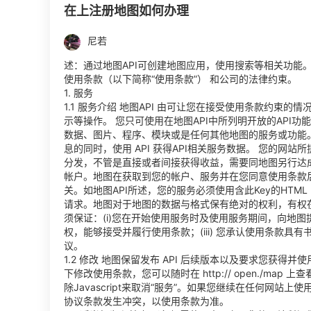
在上注册地图如何办理
尼若
述：通过地图API可创建地图应用，使用搜索等相关功能。使
使用条款（以下简称“使用条款”） 和公司的法律约束。
1. 服务
1.1 服务介绍 地图API 由可让您在接受使用条款约束
示等操作。 您只可使用在地图API中所列明开放的API
数据、图片、程序、模块或是任何其他地图的服务或功能
息的同时，使用 API 获得API相关服务数据。 您的
分发，不管是直接或者间接获得收益，需要同地图另行达成
帐户。地图在获取到您的帐户、服务并在您同意使用条款
关。如地图API所述，您的服务必须使用含此Key的HTML <
请求。地图对于地图的数据与格式保有绝对的权利，有权
须保证：(i)您在开始使用服务时及使用服务期间，向地图
权，能够接受并履行使用条款；(iii) 您承认使用条款具
议。
1.2 修改 地图保留发布 API 后续版本以及要求您获得
下修改使用条款，您可以随时在 http:// open./m
除Javascript来取消“服务”。如果您继续在任何网站
协议条款发生冲突，以使用条款为准。