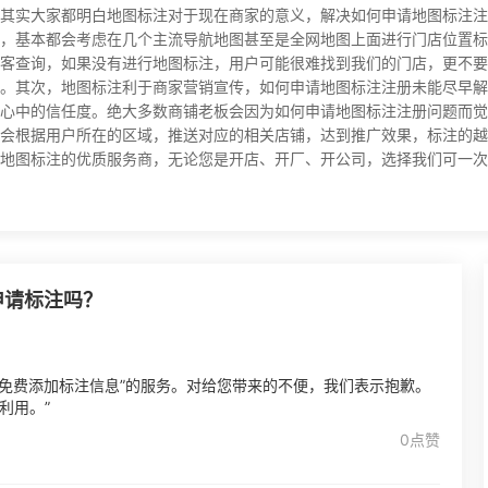
其实大家都明白地图标注对于现在商家的意义，解决如何申请地图标注注
，基本都会考虑在几个主流导航地图甚至是全网地图上面进行门店位置标
客查询，如果没有进行地图标注，用户可能很难找到我们的门店，更不要
。其次，地图标注利于商家营销宣传，如何申请地图标注注册未能尽早解
心中的信任度。绝大多数商铺老板会因为如何申请地图标注注册问题而觉
会根据用户所在的区域，推送对应的相关店铺，达到推广效果，标注的越
图标注的优质服务商，无论您是开店、开厂、开公司，选择我们可一次提交全
申请标注吗？
户免费添加标注信息”的服务。对给您带来的不便，我们表示抱歉。
利用。”
0点赞