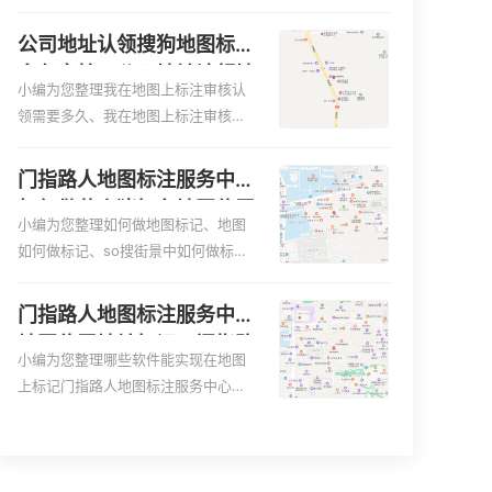
便客户导航：地图标注可以帮助客户
何入驻地:、养殖营业执照如何入驻地
更容易地找到商户的实际位置。特别
图、家政公司如何入驻美团相关地图
公司地址认领搜狗地图标注
是对于新客户或不熟悉该地区的客户
标注知识，详情可查看下方正文！
多久审核？公司地址认领地
来说，地图标注可以提供明确的导航
小编为您整理我在地图上标注审核认
图标注多久审核？
指引，减少客户的迷路和浪费时间的
领需要多久、我在地图上标注审核认
可能性。增加客户信任和可靠性：地
领需要多久y、我在地图上标注审核认
图标注可以向客户传达商户的存在和
领需要多久i、我在地图上标注审核认
门指路人地图标注服务中心
实体指路人地图标注服务中心面的存
领需要多久Y、搜狗地图标注要多久才
如何做花小猪打车地图位置
在。对于一些客户来说，实体指路人
显示相关地图标注知识，详情可查看
小编为您整理如何做地图标记、地图
标记？门指路人地图标注服
地
下方正文！
如何做标记、so搜街景中如何做标
务中心花小猪打车地图位置
记、360e启花贷款申请通过了是要去
地址标记？
到门指路人地图标注服务中心办理手
门指路人地图标注服务中心
续的吗、哪些软件能实现在地图上标
地图位置地址标记？门指路
记门指路人地图标注服务中心位置相
小编为您整理哪些软件能实现在地图
人地图标注服务中心苹果地
关地图标注知识，详情可查看下方正
上标记门指路人地图标注服务中心位
图位置地址标记？
文！
置、门指路人地图标注服务中心地址
标注、如何创建门指路人地图标注服
务中心定位地址、如何创建门指路人
地图标注服务中心定位地址、服装门