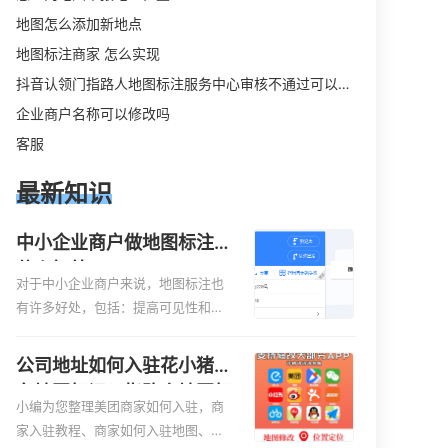
地图怎么添加新地点
地图标注商家 怎么实现
抖音认领门指路人地图标注服务中心审核不通过可以删除不
企业商户名称可以修改吗
客服
最新知识
中小企业商户做地图标注有
什么好处
对于中小企业商户来说，地图标注也
有许多好处，包括：提高可见性和曝
光率：通过在地图上标注商户的位
置，可以增加商户的可见性和曝光
公司地址如何入驻花小猪打
率。当潜在客户在地图上搜索相关服
车地图标记？指路人地图标
务或产品时，能够快速找到标注的商
小编为您整理美团商家如何入驻，商
注服务中心铺如何入驻花小
户位置，增加商户被发现的机会。方
家入驻教程、商家如何入驻地图、如
猪打车地图标记？