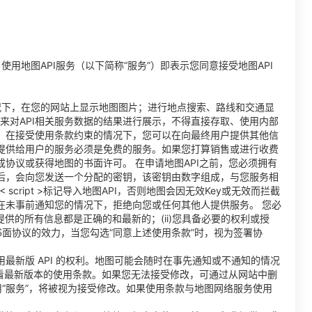
用地图API服务（以下简称“服务”）即表示您同意接受地图API
的情况下，在您的网站上显示地图图片；进行地点搜索、路线和交通显
功能来对API相关服务数据的结果进行展示，不得直接存取、使用内部
。在接受使用条款约束的情况下，您可以在向最终用户提供其他信
网站所提供给用户的服务必须是免费的服务。如果您打算销售或进行收费
协议或获得地图的书面许可。 在申请地图API之前，您必须拥有
后，会向您发送一个分配的密钥，该密钥由数字组成，与您服务相
 script >标记导入地图API，否则地图会因无效Key或无效而拦截
在未事前通知您的情况下，拒绝向您或任何其他人提供服务。 您必
提供的所有信息都是正确的和最新的；(ii)您具备必要的权利或授
有书面协议的效力，当您勾选“同意上述使用条款”时，视为签署协
并使用最新版 API 的权利。地图可能会随时在事先通知或不通知的情况
ap 上查看最新版本的使用条款。如果您无法接受修改，可通过从网站中删
上使用“服务”，将被视为接受修改。如果使用条款与地图网络服务使用