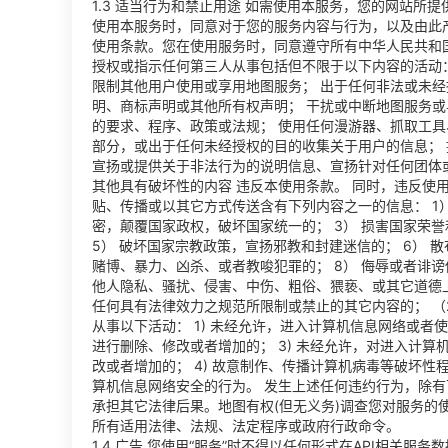
1.3 适当行为和禁止用途 如需使用本服务，您的网站所
使用本服务时，同意对于您的服务内容与行为，以及由此
使用条款。您在使用服务时，同意遵守所有中华人民共和
授权或指示任何第三人从事包括但不限于以下内容的活动：
限制其他用户使用或享用地图服务； 出于任何非法或未经
明、商标声明或其他所有权声明； 干扰或中断地图服务
的要求、程序、政策或法规； 使用任何漫游器、抓取工具
部分，或出于任何未经授权的目的收集关于用户的信息；
宣扬或提供关于非法行为的说明信息、宣扬针对任何团体
其他具有破坏性的内容 违反本使用条款。 同时，违反使
贴、传播或以其它方式传送含有下列内容之一的信息： 1）
密，颠覆国家政权，破坏国家统一的； 3） 损害国家荣誉
5） 破坏国家宗教政策，宣扬邪教和封建迷信的； 6） 
赌博、暴力、凶杀、或者教唆犯罪的； 8） 侮辱或者诽谤
他人隐私、骚扰、侵害、中伤、粗俗、猥亵、或其它道德上
任何具有法律效力之规范所限制或禁止的其它内容的； （
从事以下活动： 1) 未经允许，进入计算机信息网络或者
进行删除、修改或者增加的； 3) 未经允许，对进入计
改或者增加的； 4) 故意制作、传播计算机病毒等破坏性程
算机信息网络安全的行为。 发生上述任何违约行为，除
承担其它法律后果。地图有权(但无义务)调查您对服务的
所有适用法律、法规、法定程序或政府行政命令。
1.4 广告 您使用“服务”时不得以任何形式在API相关服