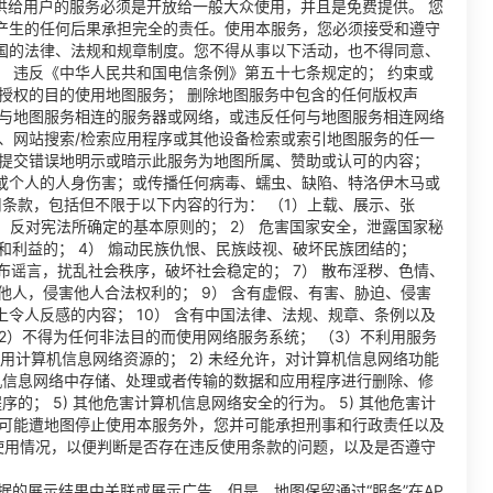
提供给用户的服务必须是开放给一般大众使用，并且是免费提供。 您
产生的任何后果承担完全的责任。使用本服务，您必须接受和遵守
国的法律、法规和规章制度。您不得从事以下活动，也不得同意、
 违反《中华人民共和国电信条例》第五十七条规定的； 约束或
授权的目的使用地图服务； 删除地图服务中包含的任何版权声
或与地图服务相连的服务器或网络，或违反任何与地图服务相连网络
、网站搜索/检索应用程序或其他设备检索或索引地图服务的任一
 提交错误地明示或暗示此服务为地图所属、赞助或认可的内容；
或个人的人身伤害；或传播任何病毒、蠕虫、缺陷、特洛伊木马或
用条款，包括但不限于以下内容的行为： （1）上载、展示、张
 反对宪法所确定的基本原则的； 2） 危害国家安全，泄露国家秘
和利益的； 4） 煽动民族仇恨、民族歧视、破坏民族团结的；
散布谣言，扰乱社会秩序，破坏社会稳定的； 7） 散布淫秽、色情、
他人，侵害他人合法权利的； 9） 含有虚假、有害、胁迫、侵害
令人反感的内容； 10） 含有中国法律、法规、规章、条例以及
2）不得为任何非法目的而使用网络服务系统； （3）不利用服务
使用计算机信息网络资源的； 2) 未经允许，对计算机信息网络功能
算机信息网络中存储、处理或者传输的数据和应用程序进行删除、修
序的； 5) 其他危害计算机信息网络安全的行为。 5) 其他危害计
有可能遭地图停止使用本服务外，您并可能承担刑事和行政责任以及
使用情况，以便判断是否存在违反使用条款的问题，以及是否遵守
务数据的展示结果中关联或展示广告。但是，地图保留通过“服务”在AP