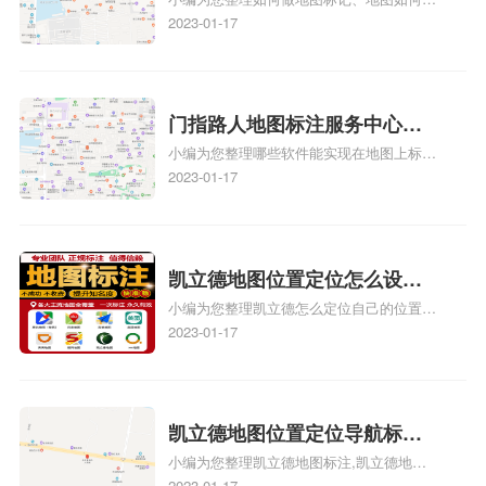
何做花小猪打车地图位置标
标记、so搜街景中如何做标记、360e启花贷
2023-01-17
记？门指路人地图标注服务中
款申请通过了是要去到门指路人地图标注服
心花小猪打车地图位置地址标
务中心办理手续的吗、哪些软件能实现在地
图上标记门指路人地图标注服务中心位置相
记？
关地图标注知识，详情可查看下方正文！
门指路人地图标注服务中心地
小编为您整理哪些软件能实现在地图上标记
图位置地址标记？门指路人地
门指路人地图标注服务中心位置、门指路人
2023-01-17
图标注服务中心苹果地图位置
地图标注服务中心地址标注、如何创建门指
地址标记？
路人地图标注服务中心定位地址、如何创建
门指路人地图标注服务中心定位地址、服装
门指路人地图标注服务中心地址标注上地图
凯立德地图位置定位怎么设置
怎么弄相关地图标注知识，详情可查看下方
小编为您整理凯立德怎么定位自己的位置
自己的指路人地图标注服务中
正文！
啊、手机凯立德地图定位怎么设置往上走、
2023-01-17
心名？凯立德地图位置定位怎
地图位置定位怎么设置自己的指路人地图标
么设置公司地址？
注服务中心名、凯立德手机版如何定位自己
的位置，求助、凯立德导航怎么设置指路人
地图标注服务中心铺招牌相关地图标注知
凯立德地图位置定位导航标
识，详情可查看下方正文！
小编为您整理凯立德地图标注,凯立德地图
注？凯立德地图位置定位,导航,
标注怎么做啊、凯立德地图标注,凯立德地
2023-01-17