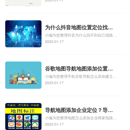
标注？
图标注怎么做啊、凯立德地图标注,凯立德
地图标注怎么做啊、凯立德导航地图怎么实
时定位、车载凯立德导航能定位车的位置吗
相关地图标注知识，详情可查看下方正文！
为什么抖音地图位置定位找不
小编为您整理抖音为什么找不到自己指路人
到了？抖音为什么找不到当前
地图标注服务中心铺的位置、地图位置更新
2023-01-17
定位了？
了，为什么抖音定位不同步更新、地图位置
电话号码更新了，为什么抖音定位不同步更
新、抖音为什么定位不到我指路人地图标注
服务中心位置、抖音突然不显示定位了相关
谷歌地图导航地图添加位置？
地图标注知识，详情可查看下方正文！
小编为您整理手机谷歌导航怎么添加建立多
添加谷歌地图导航位置？
人位置、如何在地图，谷歌地图添加公司位
2023-01-17
置……、谷歌地图怎么添加路线、谷歌地图
怎么添加路线、谷歌地图怎么添加地点相关
地图标注知识，详情可查看下方正文！
导航地图添加企业定位？导航
小编为您整理地图怎么添加企业商家指路人
定位企业？
地图标注服务中心铺名称、地图怎么添加企
2023-01-17