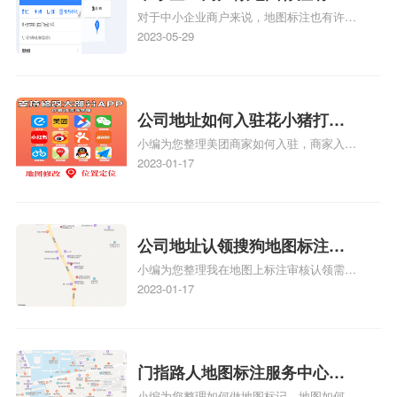
对于中小企业商户来说，地图标注也有许多
么好处
好处，包括：提高可见性和曝光率：通过在
2023-05-29
地图上标注商户的位置，可以增加商户的可
见性和曝光率。当潜在客户在地图上搜索相
关服务或产品时，能够快速找到标注的商户
位置，增加商户被发现的机会。方便客户导
公司地址如何入驻花小猪打车
航：地图标注可以帮助客户更容易地找到商
小编为您整理美团商家如何入驻，商家入驻
地图标记？指路人地图标注服
户的实际位置。特别是对于新客户或不熟悉
教程、商家如何入驻地图、如何入驻地:、
2023-01-17
务中心铺如何入驻花小猪打车
该地区的客户来说，地图标注可以提供明确
养殖营业执照如何入驻地图、家政公司如何
的导航指引，减少客户的迷路和浪费时间的
地图标记？
入驻美团相关地图标注知识，详情可查看下
可能性。增加客户信任和可靠性：地图标注
方正文！
可以向客户传达商户的存在和实体指路人地
公司地址认领搜狗地图标注多
图标注服务中心面的存在。对于一些客户来
小编为您整理我在地图上标注审核认领需要
说，实体指路人地
久审核？公司地址认领地图标
多久、我在地图上标注审核认领需要多久
2023-01-17
注多久审核？
y、我在地图上标注审核认领需要多久i、我
在地图上标注审核认领需要多久Y、搜狗地
图标注要多久才显示相关地图标注知识，详
情可查看下方正文！
门指路人地图标注服务中心如
小编为您整理如何做地图标记、地图如何做