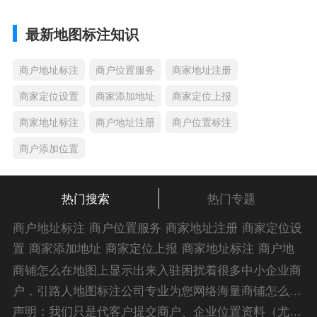
最新地图标注知识
商户地址标注
商户位置服务
商家地址注册
商家定位设置
商家添加地址
商家定位上报
商家地址标注
商户地址注册
商户位置标注
商户添加位置
热门搜索
热门专题
商户地址标注
商户位置服务
商家地址注册
商家定位设
置
商家添加地址
商家定位上报
商家地址标注
商户地
址注册
商户位置标注
商户添加位置
商家位置服务
商
商铺怎么在地图上显示出来入驻困扰着很多中小企业商
家添加位置
商户位置入驻
位置添加店名
商家位置注
户，引路人地图标注公司专业为您网络海量商铺怎么在
册
商户位置标注服务
公司添加位置
商家添加微信定
地图上显示出来入驻解答信息，为您的企业地图标注宣
声明：我们只是代客户提交商户、企业位置资料（尤其是不会操作觉得繁琐的客户），不是地图标注平台方。所提供服务为商业有偿帮助咨询人工服务费，全程都是人工提交资料，自身并不能对第三方网站的原始内容进行编辑，请知悉。Copyright 2014-2023 zlrmaps.com