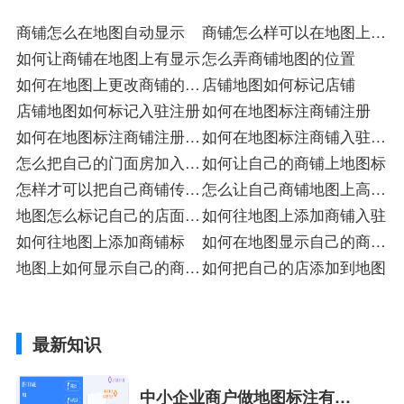
商铺怎么在地图自动显示
商铺怎么样可以在地图上显
如何让商铺在地图上有显示
示店
怎么弄商铺地图的位置
如何在地图上更改商铺的位
店铺地图如何标记店铺
置标
店铺地图如何标记入驻注册
如何在地图标注商铺注册
如何在地图标注商铺注册入
如何在地图标注商铺入驻注
驻
怎么把自己的门面房加入地
册
如何让自己的商铺上地图标
图里面
怎样才可以把自己商铺传在
怎么让自己商铺地图上高亮
地图上
地图怎么标记自己的店面入
显示店
如何往地图上添加商铺入驻
驻
如何往地图上添加商铺标
如何在地图显示自己的商铺
地图上如何显示自己的商铺
标
如何把自己的店添加到地图
标
最新知识
中小企业商户做地图标注有什