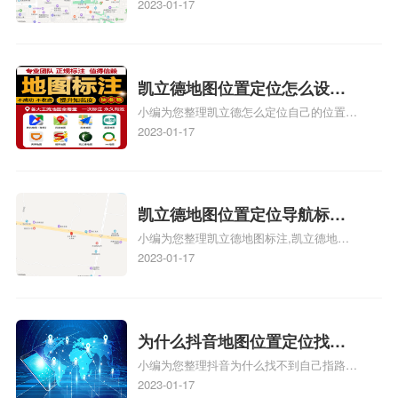
门指路人地图标注服务中心位置、门指路人
2023-01-17
图标注服务中心苹果地图位置
地图标注服务中心地址标注、如何创建门指
地址标记？
路人地图标注服务中心定位地址、如何创建
门指路人地图标注服务中心定位地址、服装
门指路人地图标注服务中心地址标注上地图
凯立德地图位置定位怎么设置
怎么弄相关地图标注知识，详情可查看下方
小编为您整理凯立德怎么定位自己的位置
自己的指路人地图标注服务中
正文！
啊、手机凯立德地图定位怎么设置往上走、
2023-01-17
心名？凯立德地图位置定位怎
地图位置定位怎么设置自己的指路人地图标
么设置公司地址？
注服务中心名、凯立德手机版如何定位自己
的位置，求助、凯立德导航怎么设置指路人
地图标注服务中心铺招牌相关地图标注知
凯立德地图位置定位导航标
识，详情可查看下方正文！
小编为您整理凯立德地图标注,凯立德地图
注？凯立德地图位置定位,导航,
标注怎么做啊、凯立德地图标注,凯立德地
2023-01-17
标注？
图标注怎么做啊、凯立德地图标注,凯立德
地图标注怎么做啊、凯立德导航地图怎么实
时定位、车载凯立德导航能定位车的位置吗
相关地图标注知识，详情可查看下方正文！
为什么抖音地图位置定位找不
小编为您整理抖音为什么找不到自己指路人
到了？抖音为什么找不到当前
地图标注服务中心铺的位置、地图位置更新
2023-01-17
定位了？