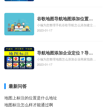
了，为什么抖音定位不同步更新、地图位置
电话号码更新了，为什么抖音定位不同步更
新、抖音为什么定位不到我指路人地图标注
服务中心位置、抖音突然不显示定位了相关
谷歌地图导航地图添加位置？
地图标注知识，详情可查看下方正文！
小编为您整理手机谷歌导航怎么添加建立多
添加谷歌地图导航位置？
人位置、如何在地图，谷歌地图添加公司位
2023-01-17
置……、谷歌地图怎么添加路线、谷歌地图
怎么添加路线、谷歌地图怎么添加地点相关
地图标注知识，详情可查看下方正文！
导航地图添加企业定位？导航
小编为您整理地图怎么添加企业商家指路人
定位企业？
地图标注服务中心铺名称、地图怎么添加企
2023-01-17
业商家指路人地图标注服务中心铺名称、企
业如何添加自己的企业位置到GPS导航地图
不同的GPS导航厂商都要添加吗、地图如何
最新问答
添加企业、地图如何添加企业相关地图标注
知识，详情可查看下方正文！
地图上标注的位置是什么地址
地图标注怎么样才能通过啊