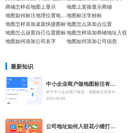
商铺怎样在地图上显示
图里面
地图上直接显示商铺
地图如何标注地理位置电脑
地图标注学校标
操作
地图怎样添加桌面快捷图标
地图怎么添加点位置
地图怎么设置自己位置图标
地图怎样添加商铺地址入驻
地图如何添加公司名字
地图如何添加公司信息
最新知识
中小企业商户做地图标注有什
对于中小企业商户来说，地图标注也有许多
么好处
好处，包括：提高可见性和曝光率：通过在
2023-05-29
地图上标注商户的位置，可以增加商户的可
见性和曝光率。当潜在客户在地图上搜索相
关服务或产品时，能够快速找到标注的商户
位置，增加商户被发现的机会。方便客户导
公司地址如何入驻花小猪打车
航：地图标注可以帮助客户更容易地找到商