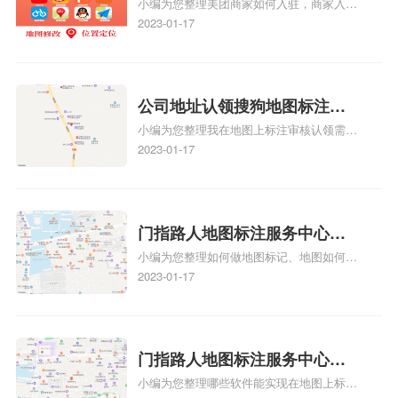
小编为您整理美团商家如何入驻，商家入驻
地图标记？指路人地图标注服
户的实际位置。特别是对于新客户或不熟悉
教程、商家如何入驻地图、如何入驻地:、
2023-01-17
务中心铺如何入驻花小猪打车
该地区的客户来说，地图标注可以提供明确
养殖营业执照如何入驻地图、家政公司如何
的导航指引，减少客户的迷路和浪费时间的
地图标记？
入驻美团相关地图标注知识，详情可查看下
可能性。增加客户信任和可靠性：地图标注
方正文！
可以向客户传达商户的存在和实体指路人地
公司地址认领搜狗地图标注多
图标注服务中心面的存在。对于一些客户来
小编为您整理我在地图上标注审核认领需要
说，实体指路人地
久审核？公司地址认领地图标
多久、我在地图上标注审核认领需要多久
2023-01-17
注多久审核？
y、我在地图上标注审核认领需要多久i、我
在地图上标注审核认领需要多久Y、搜狗地
图标注要多久才显示相关地图标注知识，详
情可查看下方正文！
门指路人地图标注服务中心如
小编为您整理如何做地图标记、地图如何做
何做花小猪打车地图位置标
标记、so搜街景中如何做标记、360e启花贷
2023-01-17
记？门指路人地图标注服务中
款申请通过了是要去到门指路人地图标注服
心花小猪打车地图位置地址标
务中心办理手续的吗、哪些软件能实现在地
图上标记门指路人地图标注服务中心位置相
记？
关地图标注知识，详情可查看下方正文！
门指路人地图标注服务中心地
小编为您整理哪些软件能实现在地图上标记
图位置地址标记？门指路人地