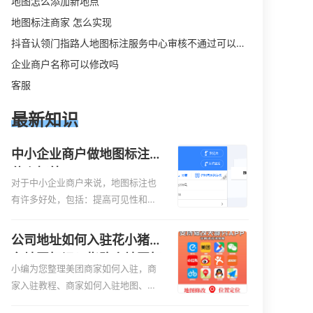
地图怎么添加新地点
地图标注商家 怎么实现
抖音认领门指路人地图标注服务中心审核不通过可以删除不
企业商户名称可以修改吗
客服
最新知识
中小企业商户做地图标注有
什么好处
对于中小企业商户来说，地图标注也
有许多好处，包括：提高可见性和曝
光率：通过在地图上标注商户的位
置，可以增加商户的可见性和曝光
公司地址如何入驻花小猪打
率。当潜在客户在地图上搜索相关服
车地图标记？指路人地图标
务或产品时，能够快速找到标注的商
小编为您整理美团商家如何入驻，商
注服务中心铺如何入驻花小
户位置，增加商户被发现的机会。方
家入驻教程、商家如何入驻地图、如
猪打车地图标记？
便客户导航：地图标注可以帮助客户
何入驻地:、养殖营业执照如何入驻地