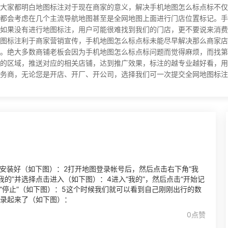
大家都明白地图标注对于现在商家的意义，解决手机地图怎么标点标不仅
都会考虑在几个主流导航地图甚至是全网地图上面进行门店位置标记。手
如果没有进行地图标注，用户可能很难找到我们的门店，更不要说来消费
图标注利于商家营销宣传，手机地图怎么标点标未能尽早解决那么商家店
。绝大多数商铺老板会因为手机地图怎么标点标问题而觉得麻烦，而找第
的区域，推送对应的相关店铺，达到推广效果，标注的越专业越好看，用
，无论您是开店、开厂、开公司，选择我们可一次提交全网地图标注，长期有效！
”并安装好（如下图）：2打开地图登录帐号后，然后点击右下角“我
我的”并选择点击进入（如下图）：4进入“我的”，然后点击“开始记
“停止”（如下图）：5这个时候我们就可以看到自己刚刚出行的数
记录起来了（如下图）：
0点赞