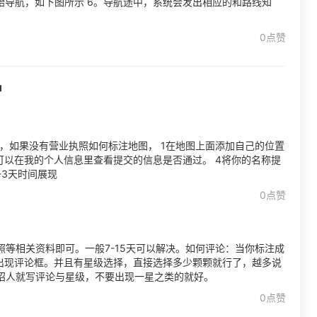
开始导航，如下图所示 6。导航途中，系统会发出相应的和路线知
0点赞
户
间，如果没有营业执照如何标注地图， 1在地图上面添加自己的位置
可以在我的个人信息里查看提交的信息是否通过。 4将你的名称提
-3天时间展现
0点赞
等相关资料即可。一般7-15天可以解决。如何评论：当你标注成
会出现评论框。并且有星级选择，直接选择多少颗颗就行了，越多说
招人就写评论与星级，不要出现一星之类的就好。
0点赞