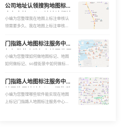
更容易地找到商户的实际位置。特别
图、家政公司如何入驻美团相关地图
公司地址认领搜狗地图标注
是对于新客户或不熟悉该地区的客户
标注知识，详情可查看下方正文！
多久审核？公司地址认领地
来说，地图标注可以提供明确的导航
小编为您整理我在地图上标注审核认
图标注多久审核？
指引，减少客户的迷路和浪费时间的
领需要多久、我在地图上标注审核认
可能性。增加客户信任和可靠性：地
领需要多久y、我在地图上标注审核认
图标注可以向客户传达商户的存在和
领需要多久i、我在地图上标注审核认
门指路人地图标注服务中心
实体指路人地图标注服务中心面的存
领需要多久Y、搜狗地图标注要多久才
如何做花小猪打车地图位置
在。对于一些客户来说，实体指路人
显示相关地图标注知识，详情可查看
小编为您整理如何做地图标记、地图
标记？门指路人地图标注服
地
下方正文！
如何做标记、so搜街景中如何做标
务中心花小猪打车地图位置
记、360e启花贷款申请通过了是要去
地址标记？
到门指路人地图标注服务中心办理手
门指路人地图标注服务中心
续的吗、哪些软件能实现在地图上标
地图位置地址标记？门指路
记门指路人地图标注服务中心位置相
小编为您整理哪些软件能实现在地图
人地图标注服务中心苹果地
关地图标注知识，详情可查看下方正
上标记门指路人地图标注服务中心位
图位置地址标记？
文！
置、门指路人地图标注服务中心地址
标注、如何创建门指路人地图标注服
务中心定位地址、如何创建门指路人
地图标注服务中心定位地址、服装门