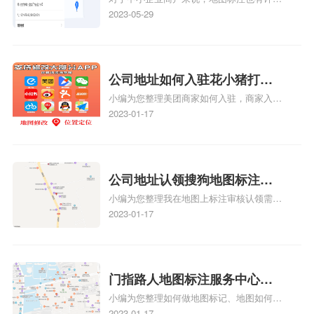
么好处
好处，包括：提高可见性和曝光率：通过在
2023-05-29
地图上标注商户的位置，可以增加商户的可
见性和曝光率。当潜在客户在地图上搜索相
关服务或产品时，能够快速找到标注的商户
位置，增加商户被发现的机会。方便客户导
公司地址如何入驻花小猪打车
航：地图标注可以帮助客户更容易地找到商
小编为您整理美团商家如何入驻，商家入驻
地图标记？指路人地图标注服
户的实际位置。特别是对于新客户或不熟悉
教程、商家如何入驻地图、如何入驻地:、
2023-01-17
务中心铺如何入驻花小猪打车
该地区的客户来说，地图标注可以提供明确
养殖营业执照如何入驻地图、家政公司如何
的导航指引，减少客户的迷路和浪费时间的
地图标记？
入驻美团相关地图标注知识，详情可查看下
可能性。增加客户信任和可靠性：地图标注
方正文！
可以向客户传达商户的存在和实体指路人地
公司地址认领搜狗地图标注多
图标注服务中心面的存在。对于一些客户来
小编为您整理我在地图上标注审核认领需要
说，实体指路人地
久审核？公司地址认领地图标
多久、我在地图上标注审核认领需要多久
2023-01-17
注多久审核？
y、我在地图上标注审核认领需要多久i、我
在地图上标注审核认领需要多久Y、搜狗地
图标注要多久才显示相关地图标注知识，详
情可查看下方正文！
门指路人地图标注服务中心如
小编为您整理如何做地图标记、地图如何做
何做花小猪打车地图位置标
标记、so搜街景中如何做标记、360e启花贷
2023-01-17