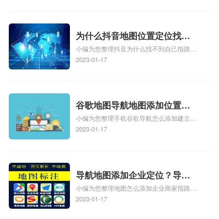
图标注怎么做啊、凯立德地图标注,凯立德
地图标注怎么做啊、凯立德导航地图怎么实
时定位、车载凯立德导航能定位车的位置吗
相关地图标注知识，详情可查看下方正文！
为什么抖音地图位置定位找不
小编为您整理抖音为什么找不到自己指路人
到了？抖音为什么找不到当前
地图标注服务中心铺的位置、地图位置更新
2023-01-17
定位了？
了，为什么抖音定位不同步更新、地图位置
电话号码更新了，为什么抖音定位不同步更
新、抖音为什么定位不到我指路人地图标注
服务中心位置、抖音突然不显示定位了相关
谷歌地图导航地图添加位置？
地图标注知识，详情可查看下方正文！
小编为您整理手机谷歌导航怎么添加建立多
添加谷歌地图导航位置？
人位置、如何在地图，谷歌地图添加公司位
2023-01-17
置……、谷歌地图怎么添加路线、谷歌地图
怎么添加路线、谷歌地图怎么添加地点相关
地图标注知识，详情可查看下方正文！
导航地图添加企业定位？导航
小编为您整理地图怎么添加企业商家指路人
定位企业？
地图标注服务中心铺名称、地图怎么添加企
2023-01-17
业商家指路人地图标注服务中心铺名称、企