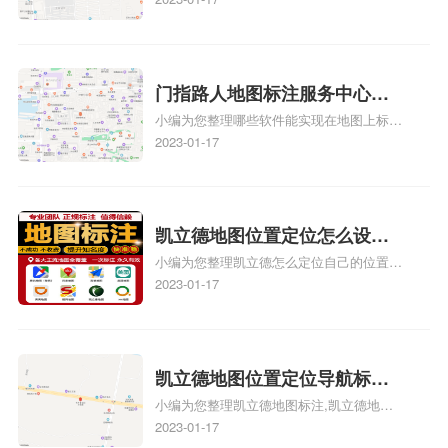
记？门指路人地图标注服务中
款申请通过了是要去到门指路人地图标注服
心花小猪打车地图位置地址标
务中心办理手续的吗、哪些软件能实现在地
图上标记门指路人地图标注服务中心位置相
记？
关地图标注知识，详情可查看下方正文！
门指路人地图标注服务中心地
小编为您整理哪些软件能实现在地图上标记
图位置地址标记？门指路人地
门指路人地图标注服务中心位置、门指路人
2023-01-17
图标注服务中心苹果地图位置
地图标注服务中心地址标注、如何创建门指
地址标记？
路人地图标注服务中心定位地址、如何创建
门指路人地图标注服务中心定位地址、服装
门指路人地图标注服务中心地址标注上地图
凯立德地图位置定位怎么设置
怎么弄相关地图标注知识，详情可查看下方
小编为您整理凯立德怎么定位自己的位置
自己的指路人地图标注服务中
正文！
啊、手机凯立德地图定位怎么设置往上走、
2023-01-17
心名？凯立德地图位置定位怎
地图位置定位怎么设置自己的指路人地图标
么设置公司地址？
注服务中心名、凯立德手机版如何定位自己
的位置，求助、凯立德导航怎么设置指路人
地图标注服务中心铺招牌相关地图标注知
凯立德地图位置定位导航标
识，详情可查看下方正文！
小编为您整理凯立德地图标注,凯立德地图
注？凯立德地图位置定位,导航,
标注怎么做啊、凯立德地图标注,凯立德地
2023-01-17
标注？