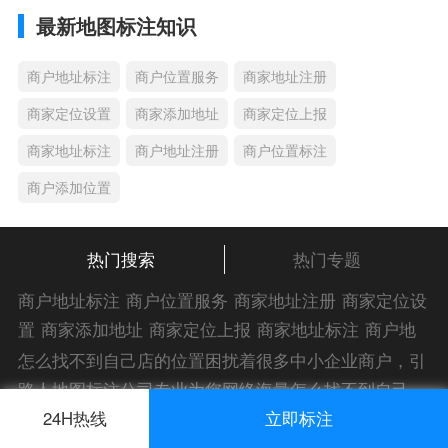
最新地图标注知识
商户地址标注
商户位置服务
商家地址注册
商家定位设置
商家添加地址
商家定位上报
商家地址标注
商户地址注册
商户位置标注
商户添加位置
热门搜索
热门专题
商户地址标注
商户位置服务
商家地址注册
商家定位设
置
商家添加地址
商家定位上报
商家地址标注
商户地
址注册
商户位置标注
商户添加位置
商家位置服务
商
怎么找不到自己店的位置困扰着很多中小企业商户，引
家添加位置
商户位置入驻
位置添加店名
商家位置注
路人地图标注公司专业为您网络海量怎么找不到自己店
册
商户位置标注服务
公司添加位置
商家添加微信定
的位置解答信息，为您的企业地图标注宣传保驾护航！
声明：我们只是代客户提交商户、企业位置资料（尤其是不会操作觉得繁琐的客户），不是地图标注平台方。所提供服务为商业有偿帮助咨询人工服务费，全程都是人工提交资料，自身并不能对第三方网站的原始内容进行编辑，请知悉。Copyright 2014-2023 zlrmaps.com
24H热线
立即标注
位
添加门店微信
商家定位服务
商家定位信息
店铺添
渝ICP备2021001702号-1