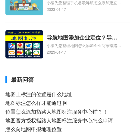
小编为您整理手机谷歌导航怎么添加建立多
添加谷歌地图导航位置？
人位置、如何在地图，谷歌地图添加公司位
2023-01-17
置……、谷歌地图怎么添加路线、谷歌地图
怎么添加路线、谷歌地图怎么添加地点相关
地图标注知识，详情可查看下方正文！
导航地图添加企业定位？导航
小编为您整理地图怎么添加企业商家指路人
定位企业？
地图标注服务中心铺名称、地图怎么添加企
2023-01-17
业商家指路人地图标注服务中心铺名称、企
业如何添加自己的企业位置到GPS导航地图
不同的GPS导航厂商都要添加吗、地图如何
最新问答
添加企业、地图如何添加企业相关地图标注
知识，详情可查看下方正文！
地图上标注的位置是什么地址
地图标注怎么样才能通过啊
位置怎么添加指路人地图标注服务中心铺？！
地图官方授权指路人地图标注服务中心怎么申请
怎么向地图申报地理位置