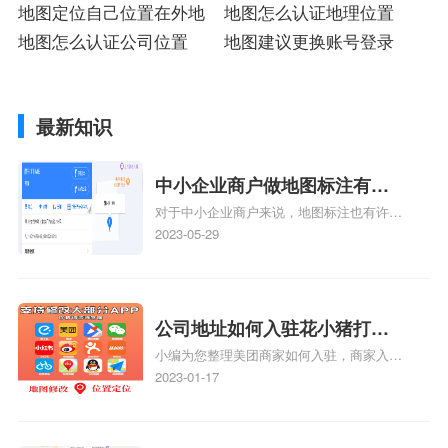
地图定位自己位置在外地
地图怎么认证地理位置
地图怎么认证公司位置
地图建议更换账号登录
最新知识
中小企业商户做地图标注有什
对于中小企业商户来说，地图标注也有许多
么好处
好处，包括：提高可见性和曝光率：通过在
2023-05-29
地图上标注商户的位置，可以增加商户的可
见性和曝光率。当潜在客户在地图上搜索相
关服务或产品时，能够快速找到标注的商户
位置，增加商户被发现的机会。方便客户导
公司地址如何入驻花小猪打车
航：地图标注可以帮助客户更容易地找到商
小编为您整理美团商家如何入驻，商家入驻
地图标记？指路人地图标注服
户的实际位置。特别是对于新客户或不熟悉
教程、商家如何入驻地图、如何入驻地:、
2023-01-17
务中心铺如何入驻花小猪打车
该地区的客户来说，地图标注可以提供明确
养殖营业执照如何入驻地图、家政公司如何
的导航指引，减少客户的迷路和浪费时间的
地图标记？
入驻美团相关地图标注知识，详情可查看下
可能性。增加客户信任和可靠性：地图标注
方正文！