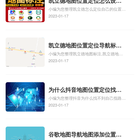
凯立德地图位置定位怎么设置
怎么弄相关地图标注知识，详情可查看下方
小编为您整理凯立德怎么定位自己的位置
自己的指路人地图标注服务中
正文！
啊、手机凯立德地图定位怎么设置往上走、
2023-01-17
心名？凯立德地图位置定位怎
地图位置定位怎么设置自己的指路人地图标
么设置公司地址？
注服务中心名、凯立德手机版如何定位自己
的位置，求助、凯立德导航怎么设置指路人
地图标注服务中心铺招牌相关地图标注知
凯立德地图位置定位导航标
识，详情可查看下方正文！
小编为您整理凯立德地图标注,凯立德地图
注？凯立德地图位置定位,导航,
标注怎么做啊、凯立德地图标注,凯立德地
2023-01-17
标注？
图标注怎么做啊、凯立德地图标注,凯立德
地图标注怎么做啊、凯立德导航地图怎么实
时定位、车载凯立德导航能定位车的位置吗
相关地图标注知识，详情可查看下方正文！
为什么抖音地图位置定位找不
小编为您整理抖音为什么找不到自己指路人
到了？抖音为什么找不到当前
地图标注服务中心铺的位置、地图位置更新
2023-01-17
定位了？
了，为什么抖音定位不同步更新、地图位置
电话号码更新了，为什么抖音定位不同步更
新、抖音为什么定位不到我指路人地图标注
服务中心位置、抖音突然不显示定位了相关
谷歌地图导航地图添加位置？
地图标注知识，详情可查看下方正文！