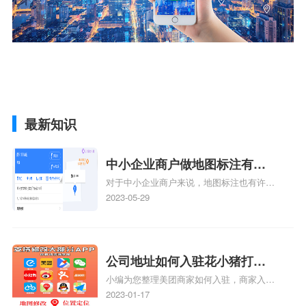
最新知识
中小企业商户做地图标注有什
对于中小企业商户来说，地图标注也有许多
么好处
好处，包括：提高可见性和曝光率：通过在
2023-05-29
地图上标注商户的位置，可以增加商户的可
见性和曝光率。当潜在客户在地图上搜索相
关服务或产品时，能够快速找到标注的商户
位置，增加商户被发现的机会。方便客户导
公司地址如何入驻花小猪打车
航：地图标注可以帮助客户更容易地找到商
小编为您整理美团商家如何入驻，商家入驻
地图标记？指路人地图标注服
户的实际位置。特别是对于新客户或不熟悉
教程、商家如何入驻地图、如何入驻地:、
2023-01-17
务中心铺如何入驻花小猪打车
该地区的客户来说，地图标注可以提供明确