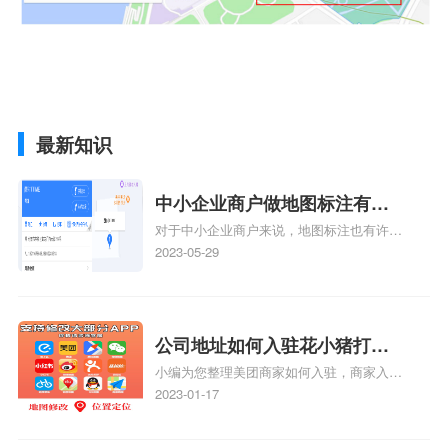
最新知识
中小企业商户做地图标注有什
对于中小企业商户来说，地图标注也有许多
么好处
好处，包括：提高可见性和曝光率：通过在
2023-05-29
地图上标注商户的位置，可以增加商户的可
见性和曝光率。当潜在客户在地图上搜索相
关服务或产品时，能够快速找到标注的商户
位置，增加商户被发现的机会。方便客户导
公司地址如何入驻花小猪打车
航：地图标注可以帮助客户更容易地找到商
小编为您整理美团商家如何入驻，商家入驻
地图标记？指路人地图标注服
户的实际位置。特别是对于新客户或不熟悉
教程、商家如何入驻地图、如何入驻地:、
2023-01-17
务中心铺如何入驻花小猪打车
该地区的客户来说，地图标注可以提供明确
养殖营业执照如何入驻地图、家政公司如何
的导航指引，减少客户的迷路和浪费时间的
地图标记？
入驻美团相关地图标注知识，详情可查看下