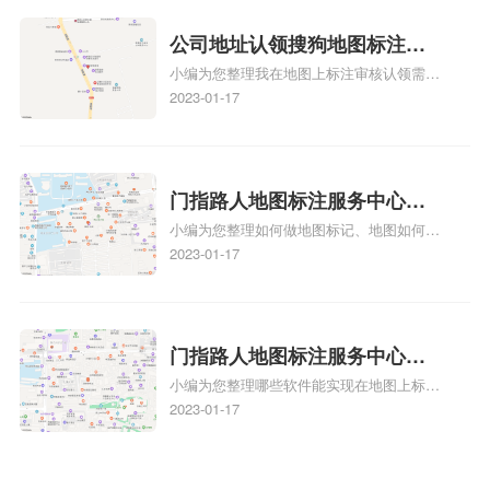
可能性。增加客户信任和可靠性：地图标注
方正文！
可以向客户传达商户的存在和实体指路人地
公司地址认领搜狗地图标注多
图标注服务中心面的存在。对于一些客户来
小编为您整理我在地图上标注审核认领需要
说，实体指路人地
久审核？公司地址认领地图标
多久、我在地图上标注审核认领需要多久
2023-01-17
注多久审核？
y、我在地图上标注审核认领需要多久i、我
在地图上标注审核认领需要多久Y、搜狗地
图标注要多久才显示相关地图标注知识，详
情可查看下方正文！
门指路人地图标注服务中心如
小编为您整理如何做地图标记、地图如何做
何做花小猪打车地图位置标
标记、so搜街景中如何做标记、360e启花贷
2023-01-17
记？门指路人地图标注服务中
款申请通过了是要去到门指路人地图标注服
心花小猪打车地图位置地址标
务中心办理手续的吗、哪些软件能实现在地
图上标记门指路人地图标注服务中心位置相
记？
关地图标注知识，详情可查看下方正文！
门指路人地图标注服务中心地
小编为您整理哪些软件能实现在地图上标记
图位置地址标记？门指路人地
门指路人地图标注服务中心位置、门指路人
2023-01-17
图标注服务中心苹果地图位置
地图标注服务中心地址标注、如何创建门指
地址标记？
路人地图标注服务中心定位地址、如何创建
门指路人地图标注服务中心定位地址、服装