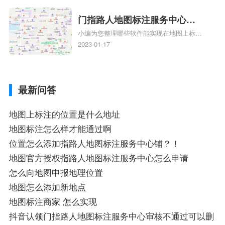
图上标记门指路人地图标注服务中心位置相
记？
关地图标注知识，详情可查看下方正文！
门指路人地图标注服务中心地
小编为您整理哪些软件能实现在地图上标记
图位置地址标记？门指路人地
门指路人地图标注服务中心位置、门指路人
2023-01-17
图标注服务中心苹果地图位置
地图标注服务中心地址标注、如何创建门指
地址标记？
路人地图标注服务中心定位地址、如何创建
门指路人地图标注服务中心定位地址、服装
最新问答
门指路人地图标注服务中心地址标注上地图
怎么弄相关地图标注知识，详情可查看下方
正文！
地图上标注的位置是什么地址
地图标注怎么样才能通过啊
位置怎么添加指路人地图标注服务中心铺？！
地图官方授权指路人地图标注服务中心怎么申请
怎么向地图申报地理位置
地图怎么添加新地点
地图标注商家 怎么实现
抖音认领门指路人地图标注服务中心审核不通过可以删