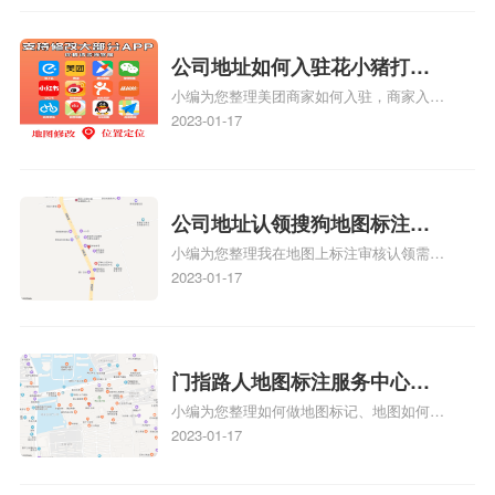
见性和曝光率。当潜在客户在地图上搜索相
关服务或产品时，能够快速找到标注的商户
位置，增加商户被发现的机会。方便客户导
公司地址如何入驻花小猪打车
航：地图标注可以帮助客户更容易地找到商
小编为您整理美团商家如何入驻，商家入驻
地图标记？指路人地图标注服
户的实际位置。特别是对于新客户或不熟悉
教程、商家如何入驻地图、如何入驻地:、
2023-01-17
务中心铺如何入驻花小猪打车
该地区的客户来说，地图标注可以提供明确
养殖营业执照如何入驻地图、家政公司如何
的导航指引，减少客户的迷路和浪费时间的
地图标记？
入驻美团相关地图标注知识，详情可查看下
可能性。增加客户信任和可靠性：地图标注
方正文！
可以向客户传达商户的存在和实体指路人地
公司地址认领搜狗地图标注多
图标注服务中心面的存在。对于一些客户来
小编为您整理我在地图上标注审核认领需要
说，实体指路人地
久审核？公司地址认领地图标
多久、我在地图上标注审核认领需要多久
2023-01-17
注多久审核？
y、我在地图上标注审核认领需要多久i、我
在地图上标注审核认领需要多久Y、搜狗地
图标注要多久才显示相关地图标注知识，详
情可查看下方正文！
门指路人地图标注服务中心如
小编为您整理如何做地图标记、地图如何做
何做花小猪打车地图位置标
标记、so搜街景中如何做标记、360e启花贷
2023-01-17
记？门指路人地图标注服务中
款申请通过了是要去到门指路人地图标注服
心花小猪打车地图位置地址标
务中心办理手续的吗、哪些软件能实现在地