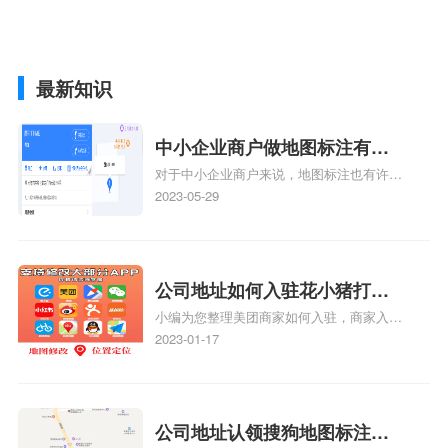
最新知识
中小企业商户做地图标注有什
对于中小企业商户来说，地图标注也有许多
么好处
好处，包括：提高可见性和曝光率：通过在
2023-05-29
地图上标注商户的位置，可以增加商户的可
见性和曝光率。当潜在客户在地图上搜索相
关服务或产品时，能够快速找到标注的商户
位置，增加商户被发现的机会。方便客户导
公司地址如何入驻花小猪打车
航：地图标注可以帮助客户更容易地找到商
小编为您整理美团商家如何入驻，商家入驻
地图标记？指路人地图标注服
户的实际位置。特别是对于新客户或不熟悉
教程、商家如何入驻地图、如何入驻地:、
2023-01-17
务中心铺如何入驻花小猪打车
该地区的客户来说，地图标注可以提供明确
养殖营业执照如何入驻地图、家政公司如何
的导航指引，减少客户的迷路和浪费时间的
地图标记？
入驻美团相关地图标注知识，详情可查看下
可能性。增加客户信任和可靠性：地图标注
方正文！
可以向客户传达商户的存在和实体指路人地
公司地址认领搜狗地图标注多
图标注服务中心面的存在。对于一些客户来