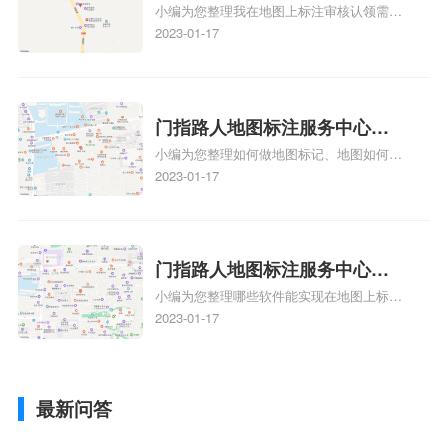
小编为您整理我在地图上标注审核认领需要
说，实体指路人地
久审核？公司地址认领地图标
多久、我在地图上标注审核认领需要多久
2023-01-17
注多久审核？
y、我在地图上标注审核认领需要多久i、我
在地图上标注审核认领需要多久Y、搜狗地
图标注要多久才显示相关地图标注知识，详
情可查看下方正文！
门指路人地图标注服务中心如
小编为您整理如何做地图标记、地图如何做
何做花小猪打车地图位置标
标记、so搜街景中如何做标记、360e启花贷
2023-01-17
记？门指路人地图标注服务中
款申请通过了是要去到门指路人地图标注服
心花小猪打车地图位置地址标
务中心办理手续的吗、哪些软件能实现在地
图上标记门指路人地图标注服务中心位置相
记？
关地图标注知识，详情可查看下方正文！
门指路人地图标注服务中心地
小编为您整理哪些软件能实现在地图上标记
图位置地址标记？门指路人地
门指路人地图标注服务中心位置、门指路人
2023-01-17
图标注服务中心苹果地图位置
地图标注服务中心地址标注、如何创建门指
地址标记？
路人地图标注服务中心定位地址、如何创建
门指路人地图标注服务中心定位地址、服装
最新问答
门指路人地图标注服务中心地址标注上地图
怎么弄相关地图标注知识，详情可查看下方