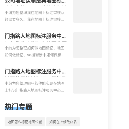
公司地址认领搜狗地图标注
是对于新客户或不熟悉该地区的客户
标注知识，详情可查看下方正文！
多久审核？公司地址认领地
来说，地图标注可以提供明确的导航
小编为您整理我在地图上标注审核认
图标注多久审核？
指引，减少客户的迷路和浪费时间的
领需要多久、我在地图上标注审核认
可能性。增加客户信任和可靠性：地
领需要多久y、我在地图上标注审核认
图标注可以向客户传达商户的存在和
领需要多久i、我在地图上标注审核认
门指路人地图标注服务中心
实体指路人地图标注服务中心面的存
领需要多久Y、搜狗地图标注要多久才
如何做花小猪打车地图位置
在。对于一些客户来说，实体指路人
显示相关地图标注知识，详情可查看
小编为您整理如何做地图标记、地图
标记？门指路人地图标注服
地
下方正文！
如何做标记、so搜街景中如何做标
务中心花小猪打车地图位置
记、360e启花贷款申请通过了是要去
地址标记？
到门指路人地图标注服务中心办理手
门指路人地图标注服务中心
续的吗、哪些软件能实现在地图上标
地图位置地址标记？门指路
记门指路人地图标注服务中心位置相
小编为您整理哪些软件能实现在地图
人地图标注服务中心苹果地
关地图标注知识，详情可查看下方正
上标记门指路人地图标注服务中心位
图位置地址标记？
文！
置、门指路人地图标注服务中心地址
标注、如何创建门指路人地图标注服
热门专题
务中心定位地址、如何创建门指路人
地图标注服务中心定位地址、服装门
地图怎么标记地图位置
如何在上修改店名
指路人地图标注服务中心地址标注上