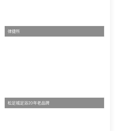
律捷所
松足城足浴20年老品牌