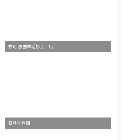
衣町 原创羊毛衫工厂店
奇肤堂老铺