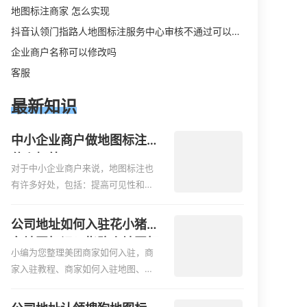
地图标注商家 怎么实现
抖音认领门指路人地图标注服务中心审核不通过可以删除不
企业商户名称可以修改吗
客服
最新知识
中小企业商户做地图标注有
什么好处
对于中小企业商户来说，地图标注也
有许多好处，包括：提高可见性和曝
光率：通过在地图上标注商户的位
置，可以增加商户的可见性和曝光
公司地址如何入驻花小猪打
率。当潜在客户在地图上搜索相关服
车地图标记？指路人地图标
务或产品时，能够快速找到标注的商
小编为您整理美团商家如何入驻，商
注服务中心铺如何入驻花小
户位置，增加商户被发现的机会。方
家入驻教程、商家如何入驻地图、如
猪打车地图标记？
便客户导航：地图标注可以帮助客户
何入驻地:、养殖营业执照如何入驻地
更容易地找到商户的实际位置。特别
图、家政公司如何入驻美团相关地图