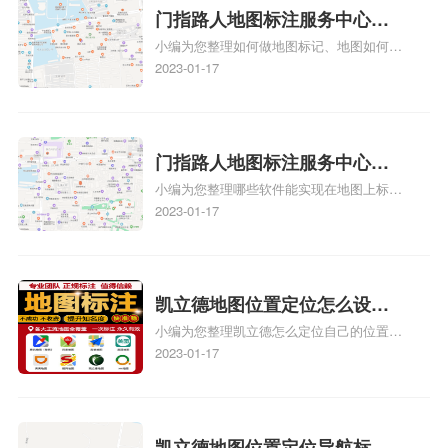
情可查看下方正文！
门指路人地图标注服务中心如
小编为您整理如何做地图标记、地图如何做
何做花小猪打车地图位置标
标记、so搜街景中如何做标记、360e启花贷
2023-01-17
记？门指路人地图标注服务中
款申请通过了是要去到门指路人地图标注服
心花小猪打车地图位置地址标
务中心办理手续的吗、哪些软件能实现在地
图上标记门指路人地图标注服务中心位置相
记？
关地图标注知识，详情可查看下方正文！
门指路人地图标注服务中心地
小编为您整理哪些软件能实现在地图上标记
图位置地址标记？门指路人地
门指路人地图标注服务中心位置、门指路人
2023-01-17
图标注服务中心苹果地图位置
地图标注服务中心地址标注、如何创建门指
地址标记？
路人地图标注服务中心定位地址、如何创建
门指路人地图标注服务中心定位地址、服装
门指路人地图标注服务中心地址标注上地图
凯立德地图位置定位怎么设置
怎么弄相关地图标注知识，详情可查看下方
小编为您整理凯立德怎么定位自己的位置
自己的指路人地图标注服务中
正文！
啊、手机凯立德地图定位怎么设置往上走、
2023-01-17
心名？凯立德地图位置定位怎
地图位置定位怎么设置自己的指路人地图标
么设置公司地址？
注服务中心名、凯立德手机版如何定位自己
的位置，求助、凯立德导航怎么设置指路人
地图标注服务中心铺招牌相关地图标注知
凯立德地图位置定位导航标