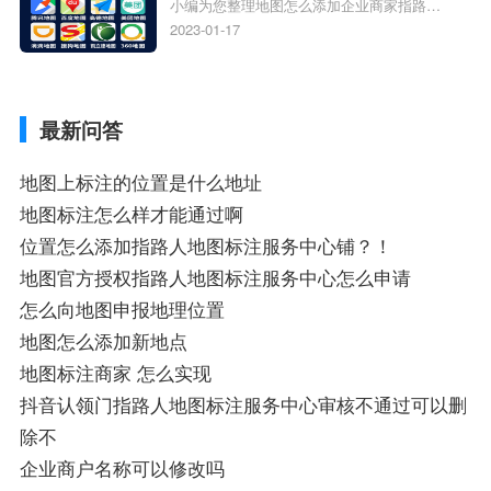
小编为您整理地图怎么添加企业商家指路人
定位企业？
地图标注服务中心铺名称、地图怎么添加企
2023-01-17
业商家指路人地图标注服务中心铺名称、企
业如何添加自己的企业位置到GPS导航地图
不同的GPS导航厂商都要添加吗、地图如何
最新问答
添加企业、地图如何添加企业相关地图标注
知识，详情可查看下方正文！
地图上标注的位置是什么地址
地图标注怎么样才能通过啊
位置怎么添加指路人地图标注服务中心铺？！
地图官方授权指路人地图标注服务中心怎么申请
怎么向地图申报地理位置
地图怎么添加新地点
地图标注商家 怎么实现
抖音认领门指路人地图标注服务中心审核不通过可以删
除不
企业商户名称可以修改吗