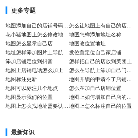
更多专题
地图添加自己的店铺号码怎
怎么让地图上有自己的店铺
么改
花小猪地图上怎么修改地点
标
地图怎样添加地址名称
信息
地图怎么显示自己店
地图改位置地址
地址怎样添加图片上导航
发位置定位自己家店铺
添加店铺定位到抖音
怎样把自己的店放到美团上
地图上店铺电话怎么加上
怎么在导航上添加自己门店
地图标注更新
的位置
地图开锁的申请不了店铺怎
地图可以标注几个地点
么办
怎么在加自己店铺位置
地图显示我们的位置
地图上如何增加自己店的位
地图上怎么找地址需要认证
置
地图上怎么标注自己的位置
吗
最新知识