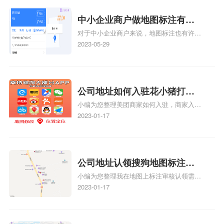
中小企业商户做地图标注有什
对于中小企业商户来说，地图标注也有许多
么好处
好处，包括：提高可见性和曝光率：通过在
2023-05-29
地图上标注商户的位置，可以增加商户的可
见性和曝光率。当潜在客户在地图上搜索相
关服务或产品时，能够快速找到标注的商户
位置，增加商户被发现的机会。方便客户导
公司地址如何入驻花小猪打车
航：地图标注可以帮助客户更容易地找到商
小编为您整理美团商家如何入驻，商家入驻
地图标记？指路人地图标注服
户的实际位置。特别是对于新客户或不熟悉
教程、商家如何入驻地图、如何入驻地:、
2023-01-17
务中心铺如何入驻花小猪打车
该地区的客户来说，地图标注可以提供明确
养殖营业执照如何入驻地图、家政公司如何
的导航指引，减少客户的迷路和浪费时间的
地图标记？
入驻美团相关地图标注知识，详情可查看下
可能性。增加客户信任和可靠性：地图标注
方正文！
可以向客户传达商户的存在和实体指路人地
公司地址认领搜狗地图标注多
图标注服务中心面的存在。对于一些客户来
小编为您整理我在地图上标注审核认领需要
说，实体指路人地
久审核？公司地址认领地图标
多久、我在地图上标注审核认领需要多久
2023-01-17
注多久审核？
y、我在地图上标注审核认领需要多久i、我
在地图上标注审核认领需要多久Y、搜狗地
图标注要多久才显示相关地图标注知识，详