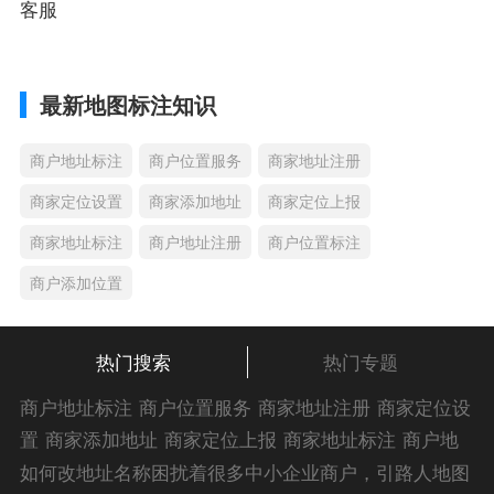
客服
最新地图标注知识
商户地址标注
商户位置服务
商家地址注册
商家定位设置
商家添加地址
商家定位上报
商家地址标注
商户地址注册
商户位置标注
商户添加位置
热门搜索
热门专题
商户地址标注
商户位置服务
商家地址注册
商家定位设
置
商家添加地址
商家定位上报
商家地址标注
商户地
址注册
商户位置标注
商户添加位置
商家位置服务
商
如何改地址名称困扰着很多中小企业商户，引路人地图