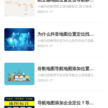
识，详情可查看下方正文！
小编为您整理凯立德地图标注,凯立德地图
注？凯立德地图位置定位,导航,
标注怎么做啊、凯立德地图标注,凯立德地
2023-01-17
标注？
图标注怎么做啊、凯立德地图标注,凯立德
地图标注怎么做啊、凯立德导航地图怎么实
时定位、车载凯立德导航能定位车的位置吗
相关地图标注知识，详情可查看下方正文！
为什么抖音地图位置定位找不
小编为您整理抖音为什么找不到自己指路人
到了？抖音为什么找不到当前
地图标注服务中心铺的位置、地图位置更新
2023-01-17
定位了？
了，为什么抖音定位不同步更新、地图位置
电话号码更新了，为什么抖音定位不同步更
新、抖音为什么定位不到我指路人地图标注
服务中心位置、抖音突然不显示定位了相关
谷歌地图导航地图添加位置？
地图标注知识，详情可查看下方正文！
小编为您整理手机谷歌导航怎么添加建立多
添加谷歌地图导航位置？
人位置、如何在地图，谷歌地图添加公司位
2023-01-17
置……、谷歌地图怎么添加路线、谷歌地图
怎么添加路线、谷歌地图怎么添加地点相关
地图标注知识，详情可查看下方正文！
导航地图添加企业定位？导航