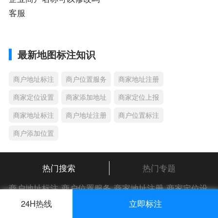
客服
最新地图标注知识
商户地址标注
商户位置服务
商家地址注册
商家定位设置
商家添加地址
商家定位上报
商家地址标注
商户地址注册
商户位置标注
商户添加位置
热门搜索
热门专题
商户地址标注
商户位置服务
商家地址注册
商家定位设
置
商家添加地址
商家定位上报
商家地址标注
商户地
24H热线
立即标注
址注册
商户位置标注
商户添加位置
商家位置服务
商
新余店铺地图标注要多少钱入驻困扰着很多中小企业商