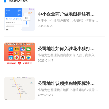
中小企业商户做地图标注有什
对于中小企业商户来说，地图标注也有许多
么好处
好处，包括：提高可见性和曝光率：通过在
2023-05-29
地图上标注商户的位置，可以增加商户的可
见性和曝光率。当潜在客户在地图上搜索相
关服务或产品时，能够快速找到标注的商户
位置，增加商户被发现的机会。方便客户导
公司地址如何入驻花小猪打车
航：地图标注可以帮助客户更容易地找到商
小编为您整理美团商家如何入驻，商家入驻
地图标记？指路人地图标注服
户的实际位置。特别是对于新客户或不熟悉
教程、商家如何入驻地图、如何入驻地:、
2023-01-17
务中心铺如何入驻花小猪打车
该地区的客户来说，地图标注可以提供明确
养殖营业执照如何入驻地图、家政公司如何
的导航指引，减少客户的迷路和浪费时间的
地图标记？
入驻美团相关地图标注知识，详情可查看下
可能性。增加客户信任和可靠性：地图标注
方正文！
可以向客户传达商户的存在和实体指路人地
公司地址认领搜狗地图标注多
图标注服务中心面的存在。对于一些客户来
小编为您整理我在地图上标注审核认领需要
说，实体指路人地
久审核？公司地址认领地图标
多久、我在地图上标注审核认领需要多久
2023-01-17
注多久审核？
y、我在地图上标注审核认领需要多久i、我
在地图上标注审核认领需要多久Y、搜狗地