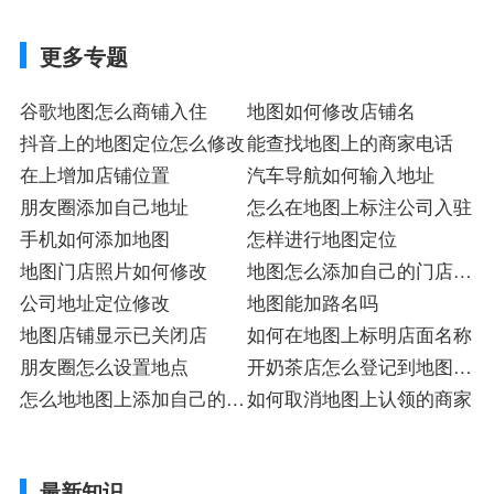
更多专题
谷歌地图怎么商铺入住
地图如何修改店铺名
抖音上的地图定位怎么修改
能查找地图上的商家电话
在上增加店铺位置
汽车导航如何输入地址
朋友圈添加自己地址
怎么在地图上标注公司入驻
手机如何添加地图
怎样进行地图定位
地图门店照片如何修改
地图怎么添加自己的门店地
公司地址定位修改
址
地图能加路名吗
地图店铺显示已关闭店
如何在地图上标明店面名称
朋友圈怎么设置地点
开奶茶店怎么登记到地图里
怎么地地图上添加自己的店
面
如何取消地图上认领的商家
铺位置
最新知识