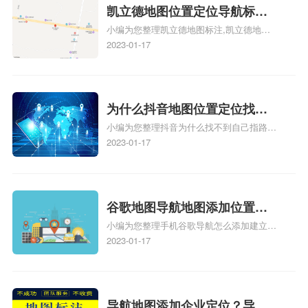
地图标注服务中心铺招牌相关地图标注知
凯立德地图位置定位导航标
识，详情可查看下方正文！
小编为您整理凯立德地图标注,凯立德地图
注？凯立德地图位置定位,导航,
标注怎么做啊、凯立德地图标注,凯立德地
2023-01-17
标注？
图标注怎么做啊、凯立德地图标注,凯立德
地图标注怎么做啊、凯立德导航地图怎么实
时定位、车载凯立德导航能定位车的位置吗
相关地图标注知识，详情可查看下方正文！
为什么抖音地图位置定位找不
小编为您整理抖音为什么找不到自己指路人
到了？抖音为什么找不到当前
地图标注服务中心铺的位置、地图位置更新
2023-01-17
定位了？
了，为什么抖音定位不同步更新、地图位置
电话号码更新了，为什么抖音定位不同步更
新、抖音为什么定位不到我指路人地图标注
服务中心位置、抖音突然不显示定位了相关
谷歌地图导航地图添加位置？
地图标注知识，详情可查看下方正文！
小编为您整理手机谷歌导航怎么添加建立多
添加谷歌地图导航位置？
人位置、如何在地图，谷歌地图添加公司位
2023-01-17
置……、谷歌地图怎么添加路线、谷歌地图
怎么添加路线、谷歌地图怎么添加地点相关
地图标注知识，详情可查看下方正文！
导航地图添加企业定位？导航