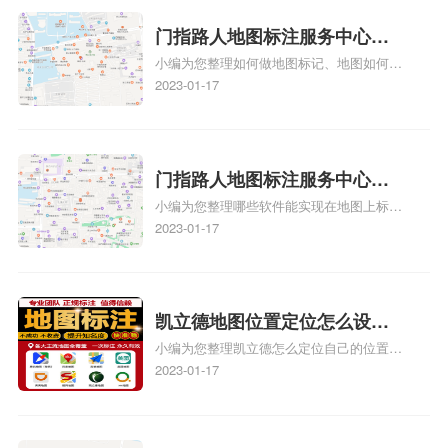
图标注要多久才显示相关地图标注知识，详
情可查看下方正文！
门指路人地图标注服务中心如
小编为您整理如何做地图标记、地图如何做
何做花小猪打车地图位置标
标记、so搜街景中如何做标记、360e启花贷
2023-01-17
记？门指路人地图标注服务中
款申请通过了是要去到门指路人地图标注服
心花小猪打车地图位置地址标
务中心办理手续的吗、哪些软件能实现在地
图上标记门指路人地图标注服务中心位置相
记？
关地图标注知识，详情可查看下方正文！
门指路人地图标注服务中心地
小编为您整理哪些软件能实现在地图上标记
图位置地址标记？门指路人地
门指路人地图标注服务中心位置、门指路人
2023-01-17
图标注服务中心苹果地图位置
地图标注服务中心地址标注、如何创建门指
地址标记？
路人地图标注服务中心定位地址、如何创建
门指路人地图标注服务中心定位地址、服装
门指路人地图标注服务中心地址标注上地图
凯立德地图位置定位怎么设置
怎么弄相关地图标注知识，详情可查看下方
小编为您整理凯立德怎么定位自己的位置
自己的指路人地图标注服务中
正文！
啊、手机凯立德地图定位怎么设置往上走、
2023-01-17
心名？凯立德地图位置定位怎
地图位置定位怎么设置自己的指路人地图标
么设置公司地址？
注服务中心名、凯立德手机版如何定位自己
的位置，求助、凯立德导航怎么设置指路人