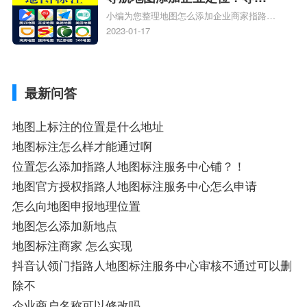
小编为您整理地图怎么添加企业商家指路人
定位企业？
地图标注服务中心铺名称、地图怎么添加企
2023-01-17
业商家指路人地图标注服务中心铺名称、企
业如何添加自己的企业位置到GPS导航地图
不同的GPS导航厂商都要添加吗、地图如何
最新问答
添加企业、地图如何添加企业相关地图标注
知识，详情可查看下方正文！
地图上标注的位置是什么地址
地图标注怎么样才能通过啊
位置怎么添加指路人地图标注服务中心铺？！
地图官方授权指路人地图标注服务中心怎么申请
怎么向地图申报地理位置
地图怎么添加新地点
地图标注商家 怎么实现
抖音认领门指路人地图标注服务中心审核不通过可以删
除不
企业商户名称可以修改吗