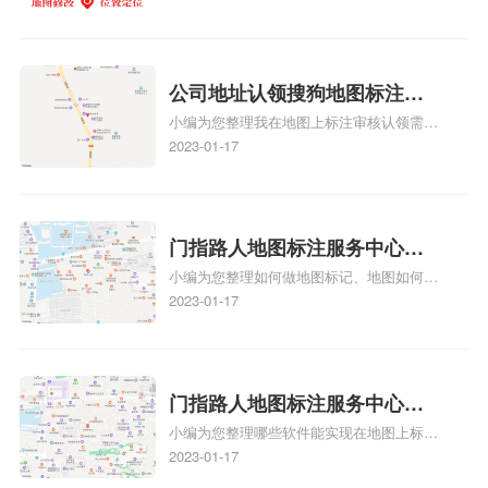
务中心铺如何入驻花小猪打车
该地区的客户来说，地图标注可以提供明确
养殖营业执照如何入驻地图、家政公司如何
的导航指引，减少客户的迷路和浪费时间的
地图标记？
入驻美团相关地图标注知识，详情可查看下
可能性。增加客户信任和可靠性：地图标注
方正文！
可以向客户传达商户的存在和实体指路人地
公司地址认领搜狗地图标注多
图标注服务中心面的存在。对于一些客户来
小编为您整理我在地图上标注审核认领需要
说，实体指路人地
久审核？公司地址认领地图标
多久、我在地图上标注审核认领需要多久
2023-01-17
注多久审核？
y、我在地图上标注审核认领需要多久i、我
在地图上标注审核认领需要多久Y、搜狗地
图标注要多久才显示相关地图标注知识，详
情可查看下方正文！
门指路人地图标注服务中心如
小编为您整理如何做地图标记、地图如何做
何做花小猪打车地图位置标
标记、so搜街景中如何做标记、360e启花贷
2023-01-17
记？门指路人地图标注服务中
款申请通过了是要去到门指路人地图标注服
心花小猪打车地图位置地址标
务中心办理手续的吗、哪些软件能实现在地
图上标记门指路人地图标注服务中心位置相
记？
关地图标注知识，详情可查看下方正文！
门指路人地图标注服务中心地
小编为您整理哪些软件能实现在地图上标记
图位置地址标记？门指路人地
门指路人地图标注服务中心位置、门指路人
2023-01-17
图标注服务中心苹果地图位置
地图标注服务中心地址标注、如何创建门指