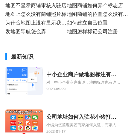
地图不显示商铺审核入驻店
地图商铺如何弄个标志店
地图上怎么没有商铺照片标
地图商铺的位置怎么没有了
为什么地图上没有显示我的
标
如何建立自己位置
店铺标
发地图导航怎么弄
地图怎样标记公司注册
最新知识
中小企业商户做地图标注有什
对于中小企业商户来说，地图标注也有许多
么好处
好处，包括：提高可见性和曝光率：通过在
2023-05-29
地图上标注商户的位置，可以增加商户的可
见性和曝光率。当潜在客户在地图上搜索相
关服务或产品时，能够快速找到标注的商户
位置，增加商户被发现的机会。方便客户导
公司地址如何入驻花小猪打车
航：地图标注可以帮助客户更容易地找到商
小编为您整理美团商家如何入驻，商家入驻
地图标记？指路人地图标注服
户的实际位置。特别是对于新客户或不熟悉
教程、商家如何入驻地图、如何入驻地:、
2023-01-17