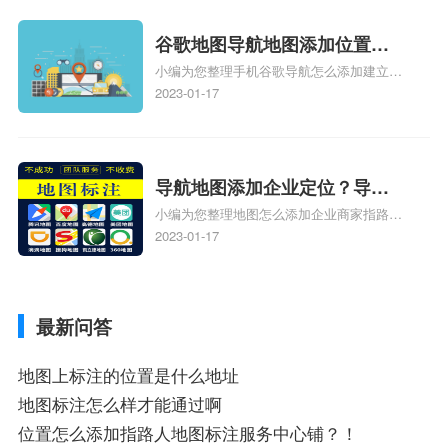
新、抖音为什么定位不到我指路人地图标注
服务中心位置、抖音突然不显示定位了相关
谷歌地图导航地图添加位置？
地图标注知识，详情可查看下方正文！
小编为您整理手机谷歌导航怎么添加建立多
添加谷歌地图导航位置？
人位置、如何在地图，谷歌地图添加公司位
2023-01-17
置……、谷歌地图怎么添加路线、谷歌地图
怎么添加路线、谷歌地图怎么添加地点相关
地图标注知识，详情可查看下方正文！
导航地图添加企业定位？导航
小编为您整理地图怎么添加企业商家指路人
定位企业？
地图标注服务中心铺名称、地图怎么添加企
2023-01-17
业商家指路人地图标注服务中心铺名称、企
业如何添加自己的企业位置到GPS导航地图
不同的GPS导航厂商都要添加吗、地图如何
最新问答
添加企业、地图如何添加企业相关地图标注
知识，详情可查看下方正文！
地图上标注的位置是什么地址
地图标注怎么样才能通过啊
位置怎么添加指路人地图标注服务中心铺？！