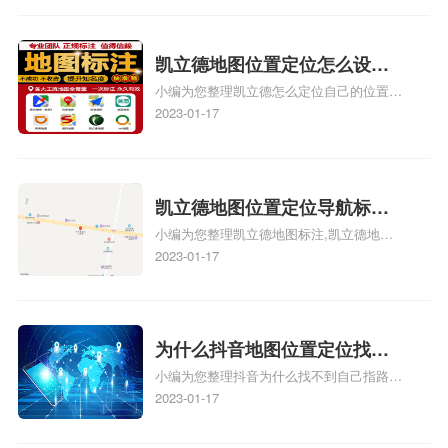
地址标记？
路人地图标注服务中心定位地址、如何创建
门指路人地图标注服务中心定位地址、服装
门指路人地图标注服务中心地址标注上地图
凯立德地图位置定位怎么设置
怎么弄相关地图标注知识，详情可查看下方
小编为您整理凯立德怎么定位自己的位置
自己的指路人地图标注服务中
正文！
啊、手机凯立德地图定位怎么设置往上走、
2023-01-17
心名？凯立德地图位置定位怎
地图位置定位怎么设置自己的指路人地图标
么设置公司地址？
注服务中心名、凯立德手机版如何定位自己
的位置，求助、凯立德导航怎么设置指路人
地图标注服务中心铺招牌相关地图标注知
凯立德地图位置定位导航标
识，详情可查看下方正文！
小编为您整理凯立德地图标注,凯立德地图
注？凯立德地图位置定位,导航,
标注怎么做啊、凯立德地图标注,凯立德地
2023-01-17
标注？
图标注怎么做啊、凯立德地图标注,凯立德
地图标注怎么做啊、凯立德导航地图怎么实
时定位、车载凯立德导航能定位车的位置吗
相关地图标注知识，详情可查看下方正文！
为什么抖音地图位置定位找不
小编为您整理抖音为什么找不到自己指路人
到了？抖音为什么找不到当前
地图标注服务中心铺的位置、地图位置更新
2023-01-17
定位了？
了，为什么抖音定位不同步更新、地图位置
电话号码更新了，为什么抖音定位不同步更