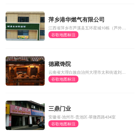
萍乡港华燃气有限公司
江西省萍乡市芦溪县五环星城10栋（芦外和
体育馆对面）
谷歌地图标注
德藏馋院
云南省大理白族自治州大理市太和街道刘官
厂村委会风阳邑村290号
谷歌地图标注
三鼎门业
安徽省-池州市-贵池区-翠微西路434室
谷歌地图标注