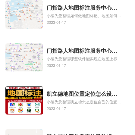
情可查看下方正文！
门指路人地图标注服务中心如
小编为您整理如何做地图标记、地图如何做
何做花小猪打车地图位置标
标记、so搜街景中如何做标记、360e启花贷
2023-01-17
记？门指路人地图标注服务中
款申请通过了是要去到门指路人地图标注服
心花小猪打车地图位置地址标
务中心办理手续的吗、哪些软件能实现在地
图上标记门指路人地图标注服务中心位置相
记？
关地图标注知识，详情可查看下方正文！
门指路人地图标注服务中心地
小编为您整理哪些软件能实现在地图上标记
图位置地址标记？门指路人地
门指路人地图标注服务中心位置、门指路人
2023-01-17
图标注服务中心苹果地图位置
地图标注服务中心地址标注、如何创建门指
地址标记？
路人地图标注服务中心定位地址、如何创建
门指路人地图标注服务中心定位地址、服装
门指路人地图标注服务中心地址标注上地图
凯立德地图位置定位怎么设置
怎么弄相关地图标注知识，详情可查看下方
小编为您整理凯立德怎么定位自己的位置
自己的指路人地图标注服务中
正文！
啊、手机凯立德地图定位怎么设置往上走、
2023-01-17
心名？凯立德地图位置定位怎
地图位置定位怎么设置自己的指路人地图标
么设置公司地址？
注服务中心名、凯立德手机版如何定位自己
的位置，求助、凯立德导航怎么设置指路人
地图标注服务中心铺招牌相关地图标注知