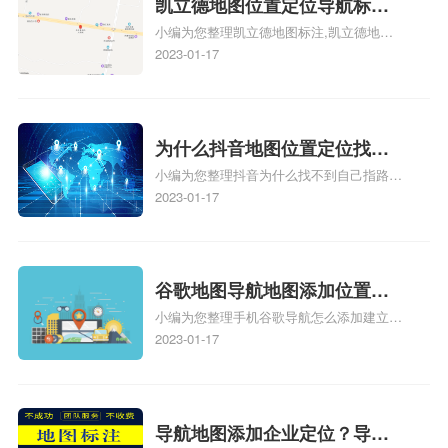
凯立德地图位置定位导航标
识，详情可查看下方正文！
小编为您整理凯立德地图标注,凯立德地图
注？凯立德地图位置定位,导航,
标注怎么做啊、凯立德地图标注,凯立德地
2023-01-17
标注？
图标注怎么做啊、凯立德地图标注,凯立德
地图标注怎么做啊、凯立德导航地图怎么实
时定位、车载凯立德导航能定位车的位置吗
相关地图标注知识，详情可查看下方正文！
为什么抖音地图位置定位找不
小编为您整理抖音为什么找不到自己指路人
到了？抖音为什么找不到当前
地图标注服务中心铺的位置、地图位置更新
2023-01-17
定位了？
了，为什么抖音定位不同步更新、地图位置
电话号码更新了，为什么抖音定位不同步更
新、抖音为什么定位不到我指路人地图标注
服务中心位置、抖音突然不显示定位了相关
谷歌地图导航地图添加位置？
地图标注知识，详情可查看下方正文！
小编为您整理手机谷歌导航怎么添加建立多
添加谷歌地图导航位置？
人位置、如何在地图，谷歌地图添加公司位
2023-01-17
置……、谷歌地图怎么添加路线、谷歌地图
怎么添加路线、谷歌地图怎么添加地点相关
地图标注知识，详情可查看下方正文！
导航地图添加企业定位？导航