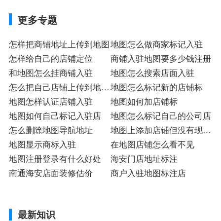
更多专题
怎样把商铺地址上传到地图
地图怎么做商家标记入驻
怎样给自己的店铺定位
商铺入驻地图要多少钱注册
和地图怎么挂商铺入驻
地图怎么搜索店面入驻
怎么把自己店铺上传到地图
地图怎么标记新的店铺标
上铺店
地图怎样认证店铺入驻
地图如何加店铺标
地图如何自己标记入驻店
地图怎么标记自己的公司店
怎么删除地图导航地址
地图上添加店铺但没有现场
地图显示商标入驻
照片
在地图店铺怎么看不见
地图注册登录有什么好处
海安门店地址标注
南通海安店面装修估价
商户入驻地图标注店
最新知识