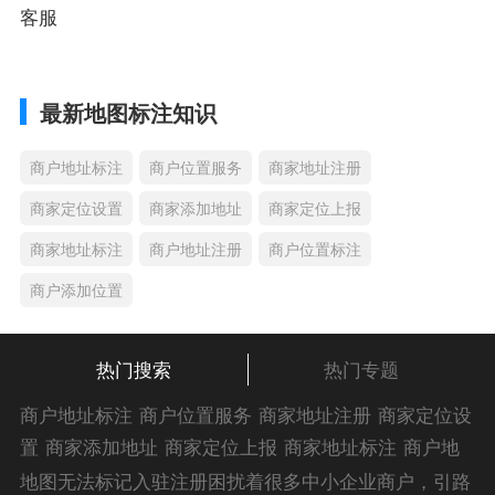
客服
最新地图标注知识
商户地址标注
商户位置服务
商家地址注册
商家定位设置
商家添加地址
商家定位上报
商家地址标注
商户地址注册
商户位置标注
商户添加位置
热门搜索
热门专题
商户地址标注
商户位置服务
商家地址注册
商家定位设
置
商家添加地址
商家定位上报
商家地址标注
商户地
址注册
商户位置标注
商户添加位置
商家位置服务
商
地图无法标记入驻注册困扰着很多中小企业商户，引路