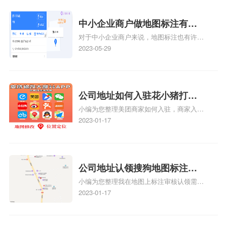
中小企业商户做地图标注有什
对于中小企业商户来说，地图标注也有许多
么好处
好处，包括：提高可见性和曝光率：通过在
2023-05-29
地图上标注商户的位置，可以增加商户的可
见性和曝光率。当潜在客户在地图上搜索相
关服务或产品时，能够快速找到标注的商户
位置，增加商户被发现的机会。方便客户导
公司地址如何入驻花小猪打车
航：地图标注可以帮助客户更容易地找到商
小编为您整理美团商家如何入驻，商家入驻
地图标记？指路人地图标注服
户的实际位置。特别是对于新客户或不熟悉
教程、商家如何入驻地图、如何入驻地:、
2023-01-17
务中心铺如何入驻花小猪打车
该地区的客户来说，地图标注可以提供明确
养殖营业执照如何入驻地图、家政公司如何
的导航指引，减少客户的迷路和浪费时间的
地图标记？
入驻美团相关地图标注知识，详情可查看下
可能性。增加客户信任和可靠性：地图标注
方正文！
可以向客户传达商户的存在和实体指路人地
公司地址认领搜狗地图标注多
图标注服务中心面的存在。对于一些客户来
小编为您整理我在地图上标注审核认领需要
说，实体指路人地
久审核？公司地址认领地图标
多久、我在地图上标注审核认领需要多久
2023-01-17
注多久审核？
y、我在地图上标注审核认领需要多久i、我
在地图上标注审核认领需要多久Y、搜狗地
图标注要多久才显示相关地图标注知识，详