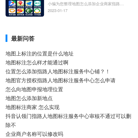
小编为您整理地图怎么添加企业商家指路人
定位企业？
地图标注服务中心铺名称、地图怎么添加企
2023-01-17
业商家指路人地图标注服务中心铺名称、企
业如何添加自己的企业位置到GPS导航地图
不同的GPS导航厂商都要添加吗、地图如何
最新问答
添加企业、地图如何添加企业相关地图标注
知识，详情可查看下方正文！
地图上标注的位置是什么地址
地图标注怎么样才能通过啊
位置怎么添加指路人地图标注服务中心铺？！
地图官方授权指路人地图标注服务中心怎么申请
怎么向地图申报地理位置
地图怎么添加新地点
地图标注商家 怎么实现
抖音认领门指路人地图标注服务中心审核不通过可以删
除不
企业商户名称可以修改吗