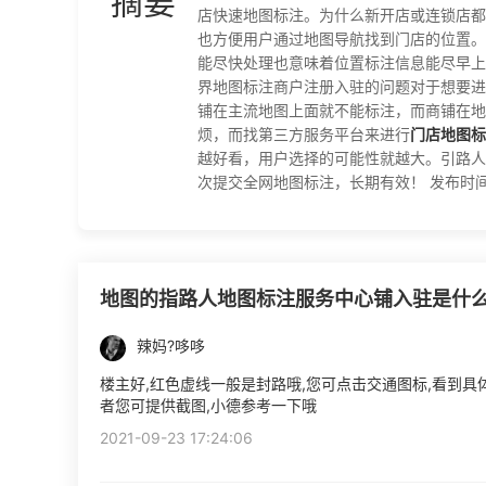
摘要
店快速地图标注。为什么新开店或连锁店都
也方便用户通过地图导航找到门店的位置。
能尽快处理也意味着位置标注信息能尽早上
界地图标注商户注册入驻的问题对于想要进
铺在主流地图上面就不能标注，而商铺在地
烦，而找第三方服务平台来进行
门店地图标
越好看，用户选择的可能性就越大。引路人
次提交全网地图标注，长期有效！ 发布时间：2021
地图的指路人地图标注服务中心铺入驻是什
辣妈?哆哆
楼主好,红色虚线一般是封路哦,您可点击交通图标,看到具
者您可提供截图,小德参考一下哦
2021-09-23 17:24:06