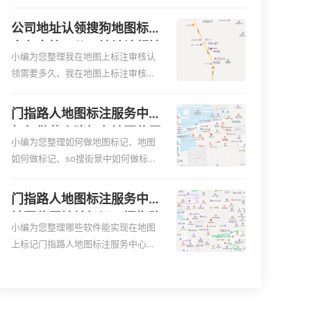
便客户导航：地图标注可以帮助客户
何入驻地:、养殖营业执照如何入驻地
更容易地找到商户的实际位置。特别
图、家政公司如何入驻美团相关地图
公司地址认领搜狗地图标注
是对于新客户或不熟悉该地区的客户
标注知识，详情可查看下方正文！
多久审核？公司地址认领地
来说，地图标注可以提供明确的导航
小编为您整理我在地图上标注审核认
图标注多久审核？
指引，减少客户的迷路和浪费时间的
领需要多久、我在地图上标注审核认
可能性。增加客户信任和可靠性：地
领需要多久y、我在地图上标注审核认
图标注可以向客户传达商户的存在和
领需要多久i、我在地图上标注审核认
门指路人地图标注服务中心
实体指路人地图标注服务中心面的存
领需要多久Y、搜狗地图标注要多久才
如何做花小猪打车地图位置
在。对于一些客户来说，实体指路人
显示相关地图标注知识，详情可查看
小编为您整理如何做地图标记、地图
标记？门指路人地图标注服
地
下方正文！
如何做标记、so搜街景中如何做标
务中心花小猪打车地图位置
记、360e启花贷款申请通过了是要去
地址标记？
到门指路人地图标注服务中心办理手
门指路人地图标注服务中心
续的吗、哪些软件能实现在地图上标
地图位置地址标记？门指路
记门指路人地图标注服务中心位置相
小编为您整理哪些软件能实现在地图
人地图标注服务中心苹果地
关地图标注知识，详情可查看下方正
上标记门指路人地图标注服务中心位
图位置地址标记？
文！
置、门指路人地图标注服务中心地址
标注、如何创建门指路人地图标注服
务中心定位地址、如何创建门指路人
地图标注服务中心定位地址、服装门