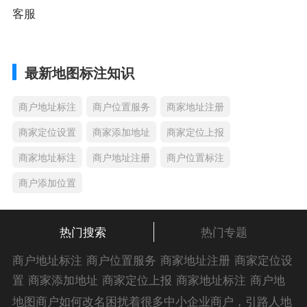
客服
最新地图标注知识
商户地址标注
商户位置服务
商家地址注册
商家定位设置
商家添加地址
商家定位上报
商家地址标注
商户地址注册
商户位置标注
商户添加位置
热门搜索
热门专题
商户地址标注
商户位置服务
商家地址注册
商家定位设
置
商家添加地址
商家定位上报
商家地址标注
商户地
址注册
商户位置标注
商户添加位置
商家位置服务
商
地图商户如何改名困扰着很多中小企业商户，引路人地