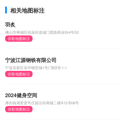
相关地图标注
羽炙
佛山市禅城区祖庙街道城门西路商业街4号G2
谷歌地图标注
宁波江源钢铁有限公司
宁波高新区东环钢贸城1号门B区B-1-1
谷歌地图标注
2024健身空间
厚街镇湖景壹号庄园沿街商铺二楼A12-B08号
谷歌地图标注