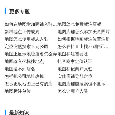
更多专题
如何在地图增加商铺入驻注
地图怎么免费标注店标
册
新增地点上传规则
地图店铺怎么添加美食照片
地图怎么使用标志入驻
如何根据地图标注位置注册
定位突然搜索不到公司
怎么在抖音上找不到自己店
地图上显示地址店名怎么弄
面店址
地图标注需要啥
地图输入坐标找地点
抖音商家定位认证
地图搜不到店名
地图标记商户入驻
怎样把公司地址改掉
实体店铺导航定位
怎么更改地图上已有的店名
地图店铺能搜索但不显示入
标
地图标注单位
驻
怎么让商户入驻
最新知识