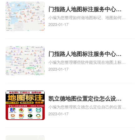
图标注要多久才显示相关地图标注知识，详
情可查看下方正文！
门指路人地图标注服务中心如
小编为您整理如何做地图标记、地图如何做
何做花小猪打车地图位置标
标记、so搜街景中如何做标记、360e启花贷
2023-01-17
记？门指路人地图标注服务中
款申请通过了是要去到门指路人地图标注服
心花小猪打车地图位置地址标
务中心办理手续的吗、哪些软件能实现在地
图上标记门指路人地图标注服务中心位置相
记？
关地图标注知识，详情可查看下方正文！
门指路人地图标注服务中心地
小编为您整理哪些软件能实现在地图上标记
图位置地址标记？门指路人地
门指路人地图标注服务中心位置、门指路人
2023-01-17
图标注服务中心苹果地图位置
地图标注服务中心地址标注、如何创建门指
地址标记？
路人地图标注服务中心定位地址、如何创建
门指路人地图标注服务中心定位地址、服装
门指路人地图标注服务中心地址标注上地图
凯立德地图位置定位怎么设置
怎么弄相关地图标注知识，详情可查看下方
小编为您整理凯立德怎么定位自己的位置
自己的指路人地图标注服务中
正文！
啊、手机凯立德地图定位怎么设置往上走、
2023-01-17
心名？凯立德地图位置定位怎
地图位置定位怎么设置自己的指路人地图标
么设置公司地址？
注服务中心名、凯立德手机版如何定位自己
的位置，求助、凯立德导航怎么设置指路人