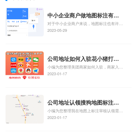
中小企业商户做地图标注有什
对于中小企业商户来说，地图标注也有许多
么好处
好处，包括：提高可见性和曝光率：通过在
2023-05-29
地图上标注商户的位置，可以增加商户的可
见性和曝光率。当潜在客户在地图上搜索相
关服务或产品时，能够快速找到标注的商户
位置，增加商户被发现的机会。方便客户导
公司地址如何入驻花小猪打车
航：地图标注可以帮助客户更容易地找到商
小编为您整理美团商家如何入驻，商家入驻
地图标记？指路人地图标注服
户的实际位置。特别是对于新客户或不熟悉
教程、商家如何入驻地图、如何入驻地:、
2023-01-17
务中心铺如何入驻花小猪打车
该地区的客户来说，地图标注可以提供明确
养殖营业执照如何入驻地图、家政公司如何
的导航指引，减少客户的迷路和浪费时间的
地图标记？
入驻美团相关地图标注知识，详情可查看下
可能性。增加客户信任和可靠性：地图标注
方正文！
可以向客户传达商户的存在和实体指路人地
公司地址认领搜狗地图标注多
图标注服务中心面的存在。对于一些客户来
小编为您整理我在地图上标注审核认领需要
说，实体指路人地
久审核？公司地址认领地图标
多久、我在地图上标注审核认领需要多久
2023-01-17
注多久审核？
y、我在地图上标注审核认领需要多久i、我
在地图上标注审核认领需要多久Y、搜狗地