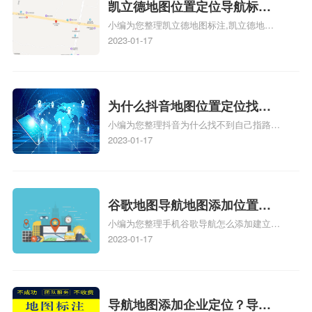
地图标注服务中心铺招牌相关地图标注知
凯立德地图位置定位导航标
识，详情可查看下方正文！
小编为您整理凯立德地图标注,凯立德地图
注？凯立德地图位置定位,导航,
标注怎么做啊、凯立德地图标注,凯立德地
2023-01-17
标注？
图标注怎么做啊、凯立德地图标注,凯立德
地图标注怎么做啊、凯立德导航地图怎么实
时定位、车载凯立德导航能定位车的位置吗
相关地图标注知识，详情可查看下方正文！
为什么抖音地图位置定位找不
小编为您整理抖音为什么找不到自己指路人
到了？抖音为什么找不到当前
地图标注服务中心铺的位置、地图位置更新
2023-01-17
定位了？
了，为什么抖音定位不同步更新、地图位置
电话号码更新了，为什么抖音定位不同步更
新、抖音为什么定位不到我指路人地图标注
服务中心位置、抖音突然不显示定位了相关
谷歌地图导航地图添加位置？
地图标注知识，详情可查看下方正文！
小编为您整理手机谷歌导航怎么添加建立多
添加谷歌地图导航位置？
人位置、如何在地图，谷歌地图添加公司位
2023-01-17
置……、谷歌地图怎么添加路线、谷歌地图
怎么添加路线、谷歌地图怎么添加地点相关
地图标注知识，详情可查看下方正文！
导航地图添加企业定位？导航