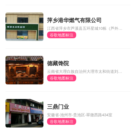
萍乡港华燃气有限公司
江西省萍乡市芦溪县五环星城10栋（芦外和
体育馆对面）
谷歌地图标注
德藏馋院
云南省大理白族自治州大理市太和街道刘官
厂村委会风阳邑村290号
谷歌地图标注
三鼎门业
安徽省-池州市-贵池区-翠微西路434室
谷歌地图标注