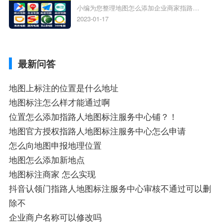
小编为您整理地图怎么添加企业商家指路人
定位企业？
地图标注服务中心铺名称、地图怎么添加企
2023-01-17
业商家指路人地图标注服务中心铺名称、企
业如何添加自己的企业位置到GPS导航地图
不同的GPS导航厂商都要添加吗、地图如何
最新问答
添加企业、地图如何添加企业相关地图标注
知识，详情可查看下方正文！
地图上标注的位置是什么地址
地图标注怎么样才能通过啊
位置怎么添加指路人地图标注服务中心铺？！
地图官方授权指路人地图标注服务中心怎么申请
怎么向地图申报地理位置
地图怎么添加新地点
地图标注商家 怎么实现
抖音认领门指路人地图标注服务中心审核不通过可以删
除不
企业商户名称可以修改吗