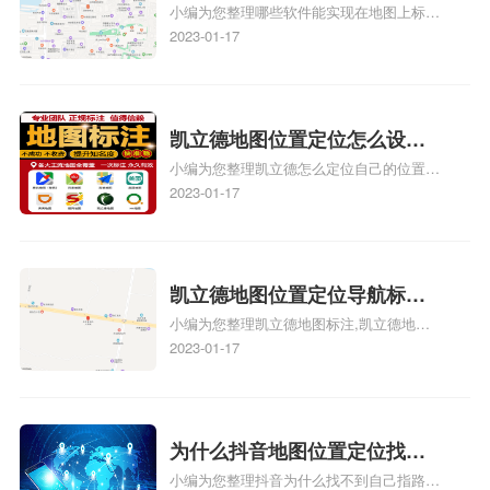
小编为您整理哪些软件能实现在地图上标记
图位置地址标记？门指路人地
门指路人地图标注服务中心位置、门指路人
2023-01-17
图标注服务中心苹果地图位置
地图标注服务中心地址标注、如何创建门指
地址标记？
路人地图标注服务中心定位地址、如何创建
门指路人地图标注服务中心定位地址、服装
门指路人地图标注服务中心地址标注上地图
凯立德地图位置定位怎么设置
怎么弄相关地图标注知识，详情可查看下方
小编为您整理凯立德怎么定位自己的位置
自己的指路人地图标注服务中
正文！
啊、手机凯立德地图定位怎么设置往上走、
2023-01-17
心名？凯立德地图位置定位怎
地图位置定位怎么设置自己的指路人地图标
么设置公司地址？
注服务中心名、凯立德手机版如何定位自己
的位置，求助、凯立德导航怎么设置指路人
地图标注服务中心铺招牌相关地图标注知
凯立德地图位置定位导航标
识，详情可查看下方正文！
小编为您整理凯立德地图标注,凯立德地图
注？凯立德地图位置定位,导航,
标注怎么做啊、凯立德地图标注,凯立德地
2023-01-17
标注？
图标注怎么做啊、凯立德地图标注,凯立德
地图标注怎么做啊、凯立德导航地图怎么实
时定位、车载凯立德导航能定位车的位置吗
相关地图标注知识，详情可查看下方正文！
为什么抖音地图位置定位找不
小编为您整理抖音为什么找不到自己指路人
到了？抖音为什么找不到当前