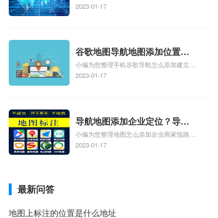
地图标注服务中心铺的位置、地图位置更新
2023-01-17
定位了？
了，为什么抖音定位不同步更新、地图位置
电话号码更新了，为什么抖音定位不同步更
新、抖音为什么定位不到我指路人地图标注
服务中心位置、抖音突然不显示定位了相关
谷歌地图导航地图添加位置？
地图标注知识，详情可查看下方正文！
小编为您整理手机谷歌导航怎么添加建立多
添加谷歌地图导航位置？
人位置、如何在地图，谷歌地图添加公司位
2023-01-17
置……、谷歌地图怎么添加路线、谷歌地图
怎么添加路线、谷歌地图怎么添加地点相关
地图标注知识，详情可查看下方正文！
导航地图添加企业定位？导航
小编为您整理地图怎么添加企业商家指路人
定位企业？
地图标注服务中心铺名称、地图怎么添加企
2023-01-17
业商家指路人地图标注服务中心铺名称、企
业如何添加自己的企业位置到GPS导航地图
不同的GPS导航厂商都要添加吗、地图如何
最新问答
添加企业、地图如何添加企业相关地图标注
知识，详情可查看下方正文！
地图上标注的位置是什么地址