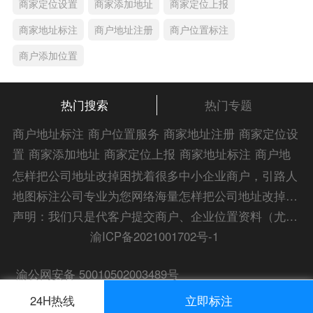
商家定位设置
商家添加地址
商家定位上报
商家地址标注
商户地址注册
商户位置标注
商户添加位置
热门搜索
热门专题
商户地址标注
商户位置服务
商家地址注册
商家定位设
置
商家添加地址
商家定位上报
商家地址标注
商户地
址注册
商户位置标注
商户添加位置
商家位置服务
商
怎样把公司地址改掉困扰着很多中小企业商户，引路人
家添加位置
商户位置入驻
位置添加店名
商家位置注
地图标注公司专业为您网络海量怎样把公司地址改掉解
册
商户位置标注服务
公司添加位置
商家添加微信定
答信息，为您的企业地图标注宣传保驾护航！
声明：我们只是代客户提交商户、企业位置资料（尤其是不会操作觉得繁琐的客户），不是地图标注平台方。所提供服务为商业有偿帮助咨询人工服务费，全程都是人工提交资料，自身并不能对第三方网站的原始内容进行编辑，请知悉。Copyright 2014-2023 zlrmaps.com
位
添加门店微信
商家定位服务
商家定位信息
店铺添
渝ICP备2021001702号-1
加定位
商户地址定位
商户位置定位
商家地址认证
商
渝公网安备 50010502003489号
家位置标注
商家位置定位
添加门店信息
地图服务中
心
门店地图显示
24H热线
立即标注