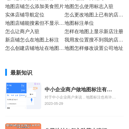
地图店铺怎么添加美食照片
地图怎么使用标志入驻
实体店铺导航定位
怎么更改地图上已有的店名
地图店铺能搜索但不显示入
标
地图标注单位
驻
怎么让商户入驻
怎样在地图上显示新店注册
新店铺怎么在地图上标注
我用发位置搜不到我的店位
怎么创建店铺地址在地图上
置
地图怎样修改设置公司地址
标
最新知识
中小企业商户做地图标注有什
对于中小企业商户来说，地图标注也有许多
么好处
好处，包括：提高可见性和曝光率：通过在
2023-05-29
地图上标注商户的位置，可以增加商户的可
见性和曝光率。当潜在客户在地图上搜索相
关服务或产品时，能够快速找到标注的商户
位置，增加商户被发现的机会。方便客户导