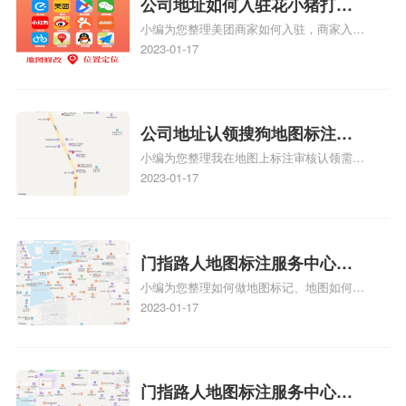
公司地址如何入驻花小猪打车
航：地图标注可以帮助客户更容易地找到商
小编为您整理美团商家如何入驻，商家入驻
地图标记？指路人地图标注服
户的实际位置。特别是对于新客户或不熟悉
教程、商家如何入驻地图、如何入驻地:、
2023-01-17
务中心铺如何入驻花小猪打车
该地区的客户来说，地图标注可以提供明确
养殖营业执照如何入驻地图、家政公司如何
的导航指引，减少客户的迷路和浪费时间的
地图标记？
入驻美团相关地图标注知识，详情可查看下
可能性。增加客户信任和可靠性：地图标注
方正文！
可以向客户传达商户的存在和实体指路人地
公司地址认领搜狗地图标注多
图标注服务中心面的存在。对于一些客户来
小编为您整理我在地图上标注审核认领需要
说，实体指路人地
久审核？公司地址认领地图标
多久、我在地图上标注审核认领需要多久
2023-01-17
注多久审核？
y、我在地图上标注审核认领需要多久i、我
在地图上标注审核认领需要多久Y、搜狗地
图标注要多久才显示相关地图标注知识，详
情可查看下方正文！
门指路人地图标注服务中心如
小编为您整理如何做地图标记、地图如何做
何做花小猪打车地图位置标
标记、so搜街景中如何做标记、360e启花贷
2023-01-17
记？门指路人地图标注服务中
款申请通过了是要去到门指路人地图标注服
心花小猪打车地图位置地址标
务中心办理手续的吗、哪些软件能实现在地
图上标记门指路人地图标注服务中心位置相
记？
关地图标注知识，详情可查看下方正文！
门指路人地图标注服务中心地