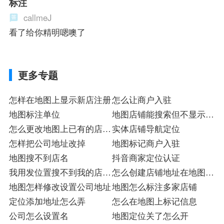
标注
callmeJ
看了给你精明嗯噢了
更多专题
怎样在地图上显示新店注册
怎么让商户入驻
地图标注单位
地图店铺能搜索但不显示入
怎么更改地图上已有的店名
驻
实体店铺导航定位
标
怎样把公司地址改掉
地图标记商户入驻
地图搜不到店名
抖音商家定位认证
我用发位置搜不到我的店位
怎么创建店铺地址在地图上
置
地图怎样修改设置公司地址
标
地图怎么标注多家店铺
定位添加地址怎么弄
怎么在地图上标记信息
公司怎么设置名
地图定位关了怎么开