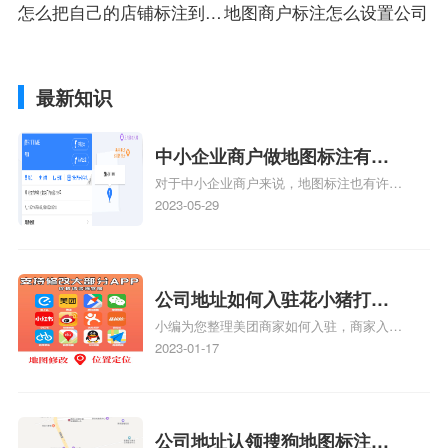
怎么把自己的店铺标注到地
地图商户标注怎么设置公司
图上铺
最新知识
中小企业商户做地图标注有什
对于中小企业商户来说，地图标注也有许多
么好处
好处，包括：提高可见性和曝光率：通过在
2023-05-29
地图上标注商户的位置，可以增加商户的可
见性和曝光率。当潜在客户在地图上搜索相
关服务或产品时，能够快速找到标注的商户
位置，增加商户被发现的机会。方便客户导
公司地址如何入驻花小猪打车
航：地图标注可以帮助客户更容易地找到商
小编为您整理美团商家如何入驻，商家入驻
地图标记？指路人地图标注服
户的实际位置。特别是对于新客户或不熟悉
教程、商家如何入驻地图、如何入驻地:、
2023-01-17
务中心铺如何入驻花小猪打车
该地区的客户来说，地图标注可以提供明确
养殖营业执照如何入驻地图、家政公司如何
的导航指引，减少客户的迷路和浪费时间的
地图标记？
入驻美团相关地图标注知识，详情可查看下
可能性。增加客户信任和可靠性：地图标注
方正文！
可以向客户传达商户的存在和实体指路人地
公司地址认领搜狗地图标注多
图标注服务中心面的存在。对于一些客户来