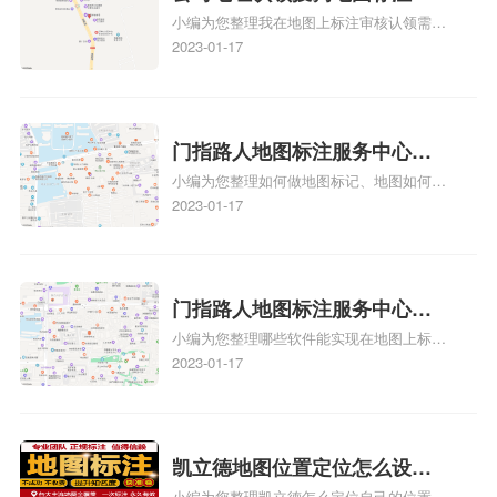
小编为您整理我在地图上标注审核认领需要
说，实体指路人地
久审核？公司地址认领地图标
多久、我在地图上标注审核认领需要多久
2023-01-17
注多久审核？
y、我在地图上标注审核认领需要多久i、我
在地图上标注审核认领需要多久Y、搜狗地
图标注要多久才显示相关地图标注知识，详
情可查看下方正文！
门指路人地图标注服务中心如
小编为您整理如何做地图标记、地图如何做
何做花小猪打车地图位置标
标记、so搜街景中如何做标记、360e启花贷
2023-01-17
记？门指路人地图标注服务中
款申请通过了是要去到门指路人地图标注服
心花小猪打车地图位置地址标
务中心办理手续的吗、哪些软件能实现在地
图上标记门指路人地图标注服务中心位置相
记？
关地图标注知识，详情可查看下方正文！
门指路人地图标注服务中心地
小编为您整理哪些软件能实现在地图上标记
图位置地址标记？门指路人地
门指路人地图标注服务中心位置、门指路人
2023-01-17
图标注服务中心苹果地图位置
地图标注服务中心地址标注、如何创建门指
地址标记？
路人地图标注服务中心定位地址、如何创建
门指路人地图标注服务中心定位地址、服装
门指路人地图标注服务中心地址标注上地图
凯立德地图位置定位怎么设置
怎么弄相关地图标注知识，详情可查看下方
小编为您整理凯立德怎么定位自己的位置