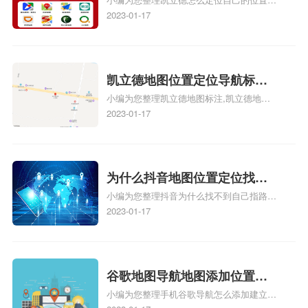
自己的指路人地图标注服务中
正文！
啊、手机凯立德地图定位怎么设置往上走、
2023-01-17
心名？凯立德地图位置定位怎
地图位置定位怎么设置自己的指路人地图标
么设置公司地址？
注服务中心名、凯立德手机版如何定位自己
的位置，求助、凯立德导航怎么设置指路人
地图标注服务中心铺招牌相关地图标注知
凯立德地图位置定位导航标
识，详情可查看下方正文！
小编为您整理凯立德地图标注,凯立德地图
注？凯立德地图位置定位,导航,
标注怎么做啊、凯立德地图标注,凯立德地
2023-01-17
标注？
图标注怎么做啊、凯立德地图标注,凯立德
地图标注怎么做啊、凯立德导航地图怎么实
时定位、车载凯立德导航能定位车的位置吗
相关地图标注知识，详情可查看下方正文！
为什么抖音地图位置定位找不
小编为您整理抖音为什么找不到自己指路人
到了？抖音为什么找不到当前
地图标注服务中心铺的位置、地图位置更新
2023-01-17
定位了？
了，为什么抖音定位不同步更新、地图位置
电话号码更新了，为什么抖音定位不同步更
新、抖音为什么定位不到我指路人地图标注
服务中心位置、抖音突然不显示定位了相关
谷歌地图导航地图添加位置？
地图标注知识，详情可查看下方正文！
小编为您整理手机谷歌导航怎么添加建立多
添加谷歌地图导航位置？