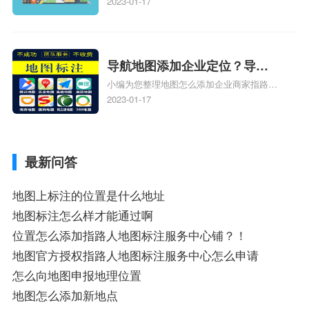
人位置、如何在地图，谷歌地图添加公司位
2023-01-17
置……、谷歌地图怎么添加路线、谷歌地图
怎么添加路线、谷歌地图怎么添加地点相关
地图标注知识，详情可查看下方正文！
导航地图添加企业定位？导航
小编为您整理地图怎么添加企业商家指路人
定位企业？
地图标注服务中心铺名称、地图怎么添加企
2023-01-17
业商家指路人地图标注服务中心铺名称、企
业如何添加自己的企业位置到GPS导航地图
不同的GPS导航厂商都要添加吗、地图如何
最新问答
添加企业、地图如何添加企业相关地图标注
知识，详情可查看下方正文！
地图上标注的位置是什么地址
地图标注怎么样才能通过啊
位置怎么添加指路人地图标注服务中心铺？！
地图官方授权指路人地图标注服务中心怎么申请
怎么向地图申报地理位置
地图怎么添加新地点