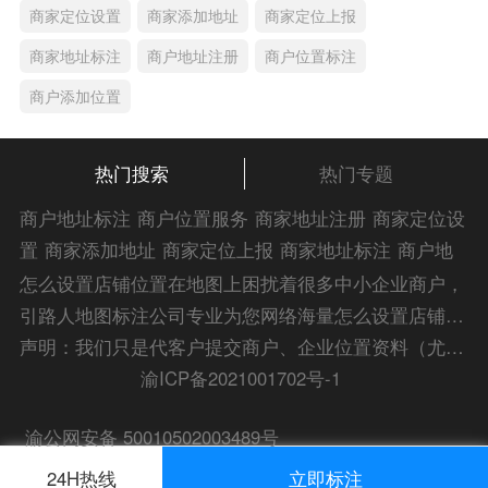
商家定位设置
商家添加地址
商家定位上报
商家地址标注
商户地址注册
商户位置标注
商户添加位置
热门搜索
热门专题
商户地址标注
商户位置服务
商家地址注册
商家定位设
置
商家添加地址
商家定位上报
商家地址标注
商户地
址注册
商户位置标注
商户添加位置
商家位置服务
商
怎么设置店铺位置在地图上困扰着很多中小企业商户，
家添加位置
商户位置入驻
位置添加店名
商家位置注
引路人地图标注公司专业为您网络海量怎么设置店铺位
册
商户位置标注服务
公司添加位置
商家添加微信定
置在地图上解答信息，为您的企业地图标注宣传保驾护
声明：我们只是代客户提交商户、企业位置资料（尤其是不会操作觉得繁琐的客户），不是地图标注平台方。所提供服务为商业有偿帮助咨询人工服务费，全程都是人工提交资料，自身并不能对第三方网站的原始内容进行编辑，请知悉。Copyright 2014-2023 zlrmaps.com
位
添加门店微信
商家定位服务
商家定位信息
店铺添
航！
渝ICP备2021001702号-1
加定位
商户地址定位
商户位置定位
商家地址认证
商
渝公网安备 50010502003489号
家位置标注
商家位置定位
添加门店信息
地图服务中
心
门店地图显示
24H热线
立即标注