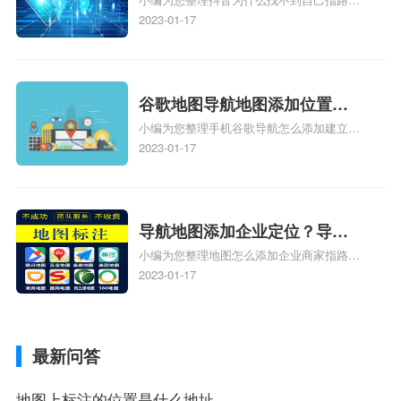
到了？抖音为什么找不到当前
地图标注服务中心铺的位置、地图位置更新
2023-01-17
定位了？
了，为什么抖音定位不同步更新、地图位置
电话号码更新了，为什么抖音定位不同步更
新、抖音为什么定位不到我指路人地图标注
服务中心位置、抖音突然不显示定位了相关
谷歌地图导航地图添加位置？
地图标注知识，详情可查看下方正文！
小编为您整理手机谷歌导航怎么添加建立多
添加谷歌地图导航位置？
人位置、如何在地图，谷歌地图添加公司位
2023-01-17
置……、谷歌地图怎么添加路线、谷歌地图
怎么添加路线、谷歌地图怎么添加地点相关
地图标注知识，详情可查看下方正文！
导航地图添加企业定位？导航
小编为您整理地图怎么添加企业商家指路人
定位企业？
地图标注服务中心铺名称、地图怎么添加企
2023-01-17
业商家指路人地图标注服务中心铺名称、企
业如何添加自己的企业位置到GPS导航地图
不同的GPS导航厂商都要添加吗、地图如何
最新问答
添加企业、地图如何添加企业相关地图标注
知识，详情可查看下方正文！
地图上标注的位置是什么地址