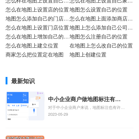
怎么样在地图上设置自己的
怎么在地图上设置自己家的
位置
怎么在地图上设置店的位置
位置
地图怎么设置自己的位置
地图怎么添加自己的门店位
怎么在地图上面添加商店的
置
怎么在地图上设置门店位置
位置
地图上怎么添加自己公司的
怎么在地图上增加自己的位
位置
地图怎么注册自己的位置
置
怎么在地图上建立位置
在地图上怎么改自己的位置
商家怎么把位置定在地图
地图上创建位置
最新知识
中小企业商户做地图标注有什
对于中小企业商户来说，地图标注也有许多
么好处
好处，包括：提高可见性和曝光率：通过在
2023-05-29
地图上标注商户的位置，可以增加商户的可
见性和曝光率。当潜在客户在地图上搜索相
关服务或产品时，能够快速找到标注的商户