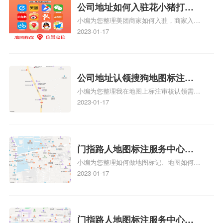
位置，增加商户被发现的机会。方便客户导
公司地址如何入驻花小猪打车
航：地图标注可以帮助客户更容易地找到商
小编为您整理美团商家如何入驻，商家入驻
地图标记？指路人地图标注服
户的实际位置。特别是对于新客户或不熟悉
教程、商家如何入驻地图、如何入驻地:、
2023-01-17
务中心铺如何入驻花小猪打车
该地区的客户来说，地图标注可以提供明确
养殖营业执照如何入驻地图、家政公司如何
的导航指引，减少客户的迷路和浪费时间的
地图标记？
入驻美团相关地图标注知识，详情可查看下
可能性。增加客户信任和可靠性：地图标注
方正文！
可以向客户传达商户的存在和实体指路人地
公司地址认领搜狗地图标注多
图标注服务中心面的存在。对于一些客户来
小编为您整理我在地图上标注审核认领需要
说，实体指路人地
久审核？公司地址认领地图标
多久、我在地图上标注审核认领需要多久
2023-01-17
注多久审核？
y、我在地图上标注审核认领需要多久i、我
在地图上标注审核认领需要多久Y、搜狗地
图标注要多久才显示相关地图标注知识，详
情可查看下方正文！
门指路人地图标注服务中心如
小编为您整理如何做地图标记、地图如何做
何做花小猪打车地图位置标
标记、so搜街景中如何做标记、360e启花贷
2023-01-17
记？门指路人地图标注服务中
款申请通过了是要去到门指路人地图标注服
心花小猪打车地图位置地址标
务中心办理手续的吗、哪些软件能实现在地
图上标记门指路人地图标注服务中心位置相
记？
关地图标注知识，详情可查看下方正文！
门指路人地图标注服务中心地